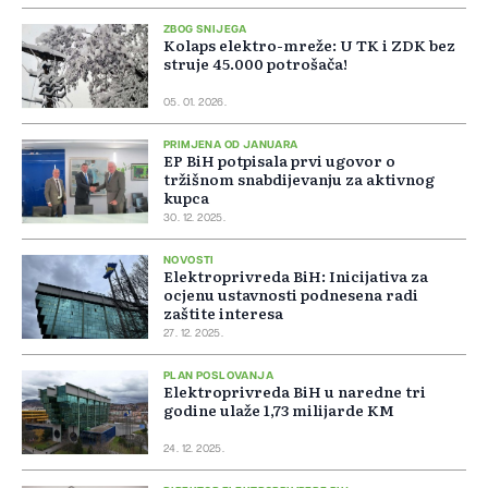
ZBOG SNIJEGA
Kolaps elektro-mreže: U TK i ZDK bez
struje 45.000 potrošača!
05. 01. 2026.
PRIMJENA OD JANUARA
EP BiH potpisala prvi ugovor o
tržišnom snabdijevanju za aktivnog
kupca
30. 12. 2025.
NOVOSTI
Elektroprivreda BiH: Inicijativa za
ocjenu ustavnosti podnesena radi
zaštite interesa
27. 12. 2025.
PLAN POSLOVANJA
Elektroprivreda BiH u naredne tri
godine ulaže 1,73 milijarde KM
24. 12. 2025.