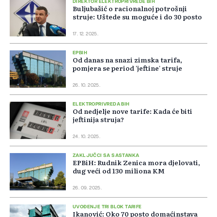
DIREKTOR ELEKTROPRIVREDE BIH
Buljubašić o racionalnoj potrošnji
struje: Uštede su moguće i do 30 posto
17. 12. 2025.
EPBIH
Od danas na snazi zimska tarifa,
pomjera se period 'jeftine' struje
26. 10. 2025.
ELEKTROPRIVREDA BIH
Od nedjelje nove tarife: Kada će biti
jeftinija struja?
24. 10. 2025.
ZAKLJUČCI SA SASTANKA
EPBiH: Rudnik Zenica mora djelovati,
dug veći od 130 miliona KM
26. 09. 2025.
UVOĐENJE TRI BLOK TARIFE
Ikanović: Oko 70 posto domaćinstava