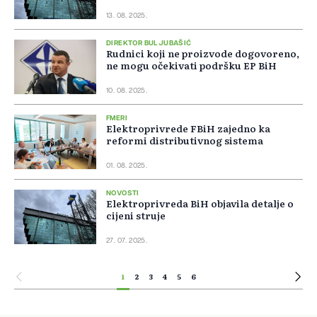
13. 08. 2025.
DIREKTOR BULJUBAŠIĆ
Rudnici koji ne proizvode dogovoreno,
ne mogu očekivati podršku EP BiH
10. 08. 2025.
FMERI
Elektroprivrede FBiH zajedno ka
reformi distributivnog sistema
01. 08. 2025.
NOVOSTI
Elektroprivreda BiH objavila detalje o
cijeni struje
27. 07. 2025.
1
2
3
4
5
6