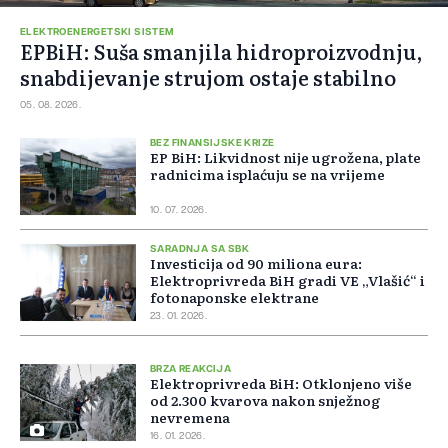
ELEKTROENERGETSKI SISTEM
EPBiH: Suša smanjila hidroproizvodnju,
snabdijevanje strujom ostaje stabilno
05. 08. 2026.
BEZ FINANSIJSKE KRIZE
EP BiH: Likvidnost nije ugrožena, plate
radnicima isplaćuju se na vrijeme
10. 07. 2026.
SARADNJA SA SBK
Investicija od 90 miliona eura:
Elektroprivreda BiH gradi VE „Vlašić“ i
fotonaponske elektrane
23. 01. 2026.
BRZA REAKCIJA
Elektroprivreda BiH: Otklonjeno više
od 2.300 kvarova nakon snježnog
nevremena
16. 01. 2026.