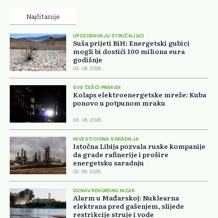
Najčitanije
UPOZORAVAJU STRUČNJACI
Suša prijeti BiH: Energetski gubici
mogli bi dostići 100 miliona eura
godišnje
03. 08. 2026.
SVE ČEŠĆI PREKIDI
Kolaps elektroenergetske mreže: Kuba
ponovo u potpunom mraku
03. 08. 2026.
INVESTICIONA SARADNJA
Istočna Libija pozvala ruske kompanije
da grade rafinerije i prošire
energetsku saradnju
02. 08. 2026.
DUNAV REKORDNO NIZAK
Alarm u Mađarskoj: Nuklearna
elektrana pred gašenjem, slijede
restrikcije struje i vode