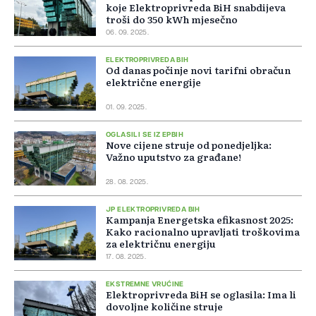
koje Elektroprivreda BiH snabdijeva
troši do 350 kWh mjesečno
06. 09. 2025.
ELEKTROPRIVREDA BIH
Od danas počinje novi tarifni obračun
električne energije
01. 09. 2025.
OGLASILI SE IZ EPBIH
Nove cijene struje od ponedjeljka:
Važno uputstvo za građane!
28. 08. 2025.
JP ELEKTROPRIVREDA BIH
Kampanja Energetska efikasnost 2025:
Kako racionalno upravljati troškovima
za električnu energiju
17. 08. 2025.
EKSTREMNE VRUĆINE
Elektroprivreda BiH se oglasila: Ima li
dovoljne količine struje