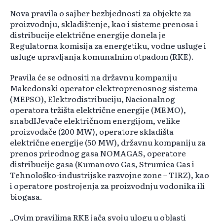
Nova pravila o sajber bezbjednosti za objekte za
proizvodnju, skladištenje, kao i sisteme prenosa i
distribucije električne energije donela je
Regulatorna komisija za energetiku, vodne usluge i
usluge upravljanja komunalnim otpadom (RKE).
Pravila će se odnositi na državnu kompaniju
Makedonski operator elektroprenosnog sistema
(MEPSO), Elektrodistribuciju, Nacionalnog
operatora tržišta električne energije (MEMO),
snabdIJevače električnom energijom, velike
proizvođače (200 MW), operatore skladišta
električne energije (50 MW), državnu kompaniju za
prenos prirodnog gasa NOMAGAS, operatore
distribucije gasa (Kumanovo Gas, Strumica Gas i
Tehnološko-industrijske razvojne zone – TIRZ), kao
i operatore postrojenja za proizvodnju vodonika ili
biogasa.
„Ovim pravilima RKE jača svoju ulogu u oblasti