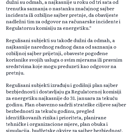
dužni su odmah, a najkasnije u roku od tri sata od
trenutka saznanja o nastanku značajnog sajber
incidenta ili ozbiljne sajber pretnje, da obavijeste
nadležni tim za odgovor na računarske incidente i
Regulatornu komisiju za energetiku.“
Regulisani subjekti su takođe dužni da odmah, a
najkasnije narednog radnog dana od saznanja o
ozbiljnoj sajber prijetnji, obaveste pogođene
korisnike svojih usluga o svim mjerama ili pravnim
sredstvima koje mogu preduzeti kao odgovor na
pretnju.
Regulisani subjekti izrađuju i godišnji plan sajber
bezbjednosti i dostavljaju ga Regulatornoj komisiji
za energetiku najkasnije do 31. januara za tekuću
godinu. Plan obavezno sadrži strateške ciljeve sajber
bezbednosti za tekuću godinu, pregled
identifikovanih rizika i prioriteta, planirane
tehničke i organizacione mjere, plan obuka i
simulacija, budžetske okvire za sajber bezbjednost,