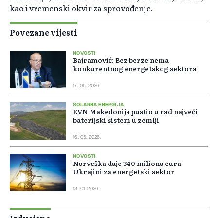
kao i vremenski okvir za sprovođenje.
Povezane vijesti
NOVOSTI
Bajramović: Bez berze nema
konkurentnog energetskog sektora
17. 05. 2026.
SOLARNA ENERGIJA
EVN Makedonija pustio u rad najveći
baterijski sistem u zemlji
16. 05. 2026.
NOVOSTI
Norveška daje 340 miliona eura
Ukrajini za energetski sektor
13. 01. 2026.