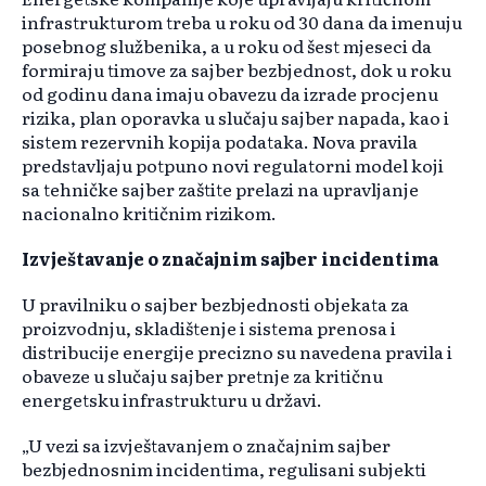
infrastrukturom treba u roku od 30 dana da imenuju
posebnog službenika, a u roku od šest mjeseci da
formiraju timove za sajber bezbjednost, dok u roku
od godinu dana imaju obavezu da izrade procjenu
rizika, plan oporavka u slučaju sajber napada, kao i
sistem rezervnih kopija podataka. Nova pravila
predstavljaju potpuno novi regulatorni model koji
sa tehničke sajber zaštite prelazi na upravljanje
nacionalno kritičnim rizikom.
Izvještavanje o značajnim sajber incidentima
U pravilniku o sajber bezbjednosti objekata za
proizvodnju, skladištenje i sistema prenosa i
distribucije energije precizno su navedena pravila i
obaveze u slučaju sajber pretnje za kritičnu
energetsku infrastrukturu u državi.
„U vezi sa izvještavanjem o značajnim sajber
bezbjednosnim incidentima, regulisani subjekti