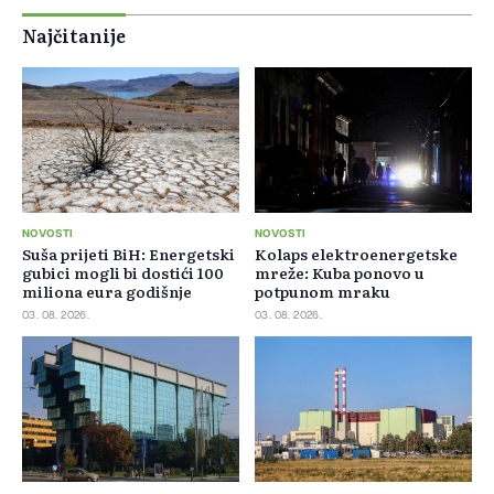
Najčitanije
NOVOSTI
NOVOSTI
Suša prijeti BiH: Energetski
Kolaps elektroenergetske
gubici mogli bi dostići 100
mreže: Kuba ponovo u
miliona eura godišnje
potpunom mraku
03. 08. 2026.
03. 08. 2026.