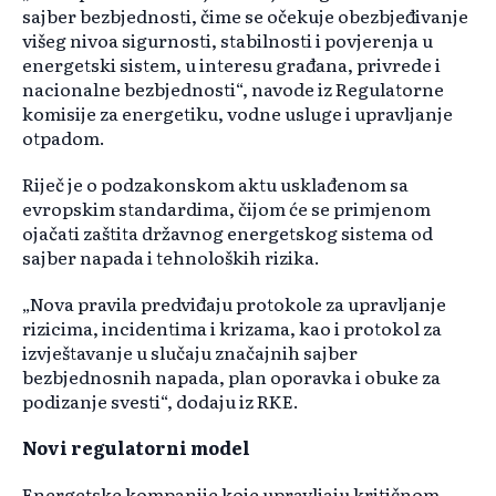
sajber bezbjednosti, čime se očekuje obezbjeđivanje
višeg nivoa sigurnosti, stabilnosti i povjerenja u
energetski sistem, u interesu građana, privrede i
nacionalne bezbjednosti“, navode iz Regulatorne
komisije za energetiku, vodne usluge i upravljanje
otpadom.
Riječ je o podzakonskom aktu usklađenom sa
evropskim standardima, čijom će se primjenom
ojačati zaštita državnog energetskog sistema od
sajber napada i tehnoloških rizika.
„Nova pravila predviđaju protokole za upravljanje
rizicima, incidentima i krizama, kao i protokol za
izvještavanje u slučaju značajnih sajber
bezbjednosnih napada, plan oporavka i obuke za
podizanje svesti“, dodaju iz RKE.
Novi regulatorni model
Energetske kompanije koje upravljaju kritičnom