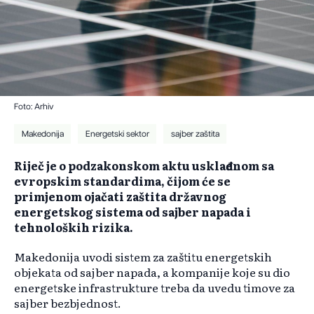
Foto: Arhiv
Makedonija
Energetski sektor
sajber zaštita
Riječ je o podzakonskom aktu usklađenom sa
evropskim standardima, čijom će se
primjenom ojačati zaštita državnog
energetskog sistema od sajber napada i
tehnoloških rizika.
Makedonija uvodi sistem za zaštitu energetskih
objekata od sajber napada, a kompanije koje su dio
energetske infrastrukture treba da uvedu timove za
sajber bezbjednost.