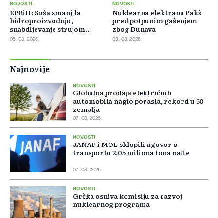
NOVOSTI
NOVOSTI
EPBiH: Suša smanjila
Nuklearna elektrana Pakš
hidroproizvodnju,
pred potpunim gašenjem
snabdijevanje strujom
zbog Dunava
ostaje stabilno
05. 08. 2026.
03. 08. 2026.
Najnovije
NOVOSTI
Globalna prodaja električnih
automobila naglo porasla, rekord u 50
zemalja
07. 08. 2026.
NOVOSTI
JANAF i MOL sklopili ugovor o
transportu 2,05 miliona tona nafte
07. 08. 2026.
NOVOSTI
Grčka osniva komisiju za razvoj
nuklearnog programa