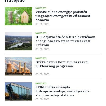
Izdvojeno
NOVOSTI
Visoke cijene energije podstiču
ulaganja u energetsku efikasnost
domova
06. 08. 2026.
NOVOSTI
HEP objavio šta će biti s električnom
energijom ako stane nuklearka u
Krškom
06. 08. 2026.
NOVOSTI
Grčka osniva komisiju za razvoj
nuklearnog programa
06. 08. 2026.
NOVOSTI
EPBiH: Suša smanjila
hidroproizvodnju, snabdijevanje
strujom ostaje stabilno
05. 08. 2026.