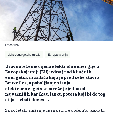
Foto: Arhiv
elektroenergetska mreža
Evropska unija
Uravnoteženje cijena električne energije u
Europskoj uniji (EU) jedna je od ključnih
energetskih zadaća koju je pred sebe stavio
Bruxelles, a poboljšanje stanja
elektroenergetske mreže je jedna od
najvažnijih karika u lancu poteza koji bi do tog
cilja trebali dovesti.
Za početak, sniženje cijena struje općenito, kako bi