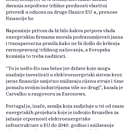
davanja nepoštene tržišne prednosti vlastitoj
privredi u odnosu na druge članice EU-a, prenose
Financije hr.
Napominje pritom da bi bilo kakva potpora vlada
energetskim firmama morala podrazumijevati jasna
i transparentna pravila kako ne bi došlo do kršenja
ravnopravnog tržišnog natjecanja, a Evropska
komisija to treba nadzirati.
“To je nešto što nas brine jer države koje mogu
snažnije investirati u elektroenergetski sistem kroz
javne financije umjetno snižavaju cijenu struje i time
pomažu svojim industrijama više no drugi”, kazala je
Carvalho u razgovoru za Euronews.
Portugal je, inače, zemlja koja sudjeluje u tri od osam
energetskih projekata koje je izdvojio Bruxelles za
jačanje otpornosti elektroenergetske
infrastrukture u EU do 2040. godine i snižavanje