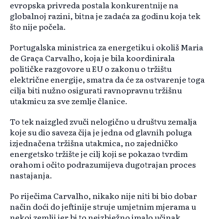
evropska privreda postala konkurentnije na
globalnoj razini, bitna je zadaća za godinu koja tek
što nije počela.
Portugalska ministrica za energetiku i okoliš Maria
de Graça Carvalho, koja je bila koordinirala
političke razgovore u EU o zakonu o tržištu
električne energije, smatra da će za ostvarenje toga
cilja biti nužno osigurati ravnopravnu tržišnu
utakmicu za sve zemlje članice.
To tek naizgled zvuči nelogično u društvu zemalja
koje su dio saveza čija je jedna od glavnih poluga
izjednačena tržišna utakmica, no zajedničko
energetsko tržište je cilj koji se pokazao tvrdim
orahom i očito podrazumijeva dugotrajan proces
nastajanja.
Po riječima Carvalho, nikako nije niti bi bio dobar
način doći do jeftinije struje umjetnim mjerama u
nekoj zemlji jer bi to neizbježno imalo učinak