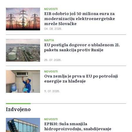
NOVOSTI
EIB odobrio još 50 miliona eura za
modernizaciju elektroenergetske
mreže Slovačke
04. 08. 2026.
NAFTA
EU postigla dogovor o ublaženom 21.
paketu sankcija protiv Rusije
25. 07. 2026.
NOVOSTI
Ova zemlja je prva u EU po potrošnji
energije za hlađenje
11. 07. 2026.
Izdvojeno
NOVOSTI
EPBiH: Suša smanjila
hidroproizvodnju, snabdijevanje