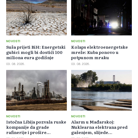
NOVOSTI
NOVOSTI
Suša prijeti BiH: Energetski
Kolaps elektroenergetske
gubici mogli bi dostići 100
mreže: Kuba ponovo u
miliona eura godišnje
potpunom mraku
03. 08. 2026.
03. 08. 2026.
NOVOSTI
NOVOSTI
Istočna Libija pozvala ruske
Alarm u Mađarskoj:
kompanije da grade
Nuklearna elektrana pred
rafinerije i prošire
gašenjem, slijede
energetsku saradnju
restrikcije struje i vode