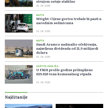
strujom ostaje stabilno
05. 08. 2026.
NAFTA
Wright: Cijene goriva trebale bi pasti u
narednim sedmicama
05. 08. 2026.
NAFTA
Saudi Aramco nadmašio očekivanja,
najavljena dividenda od 21,9 milijardi
dolara
05. 08. 2026.
ZAŠTITA OKOLIŠA
U FBiH prošle godine prikupljeno
629.626 tona komunalnog otpada
04. 08. 2026.
Najčitanije