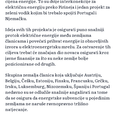
cijena energije. To su dvije interkonekcije za
električnu energiju preko Pirineja i jedan projekt za
zeleni vodik kojim bi trebalo spojiti Portugal i
Njemačku.
Ideja svih tih projekata je osigurati puno snažniji
protok električne energije među zemljama
članicama i povećati prihvat energije iz obnovljivih
izvora u elektroenergetsku mrežu. Za ostvarenje tih
ciljeva trebat će značajan dio novaca osigurati kroz
javne finansije za što su neke zemlje bolje
pozicionirane od drugih.
Skupina zemalja članica koja uključuje Austriju,
Belgiju, Češku, Estoniju, Finsku, Francusku, Grčku,
Irsku, Luksemburg, Nizozemsku, Španiju i Portugal
nedavno su se odlučile snažnije angažirati na tome
da se osigura da energetske subvencije u pojedinim
zemljama ne naruše ravnopravno tržišno
natjecanje.