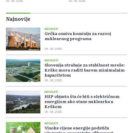
02. 08. 2026.
02. 08. 2026.
Najnovije
NOVOSTI
Grčka osniva komisiju za razvoj
nuklearnog programa
06. 08. 2026.
NOVOSTI
Slovenija strahuje za stabilnost mreže:
Krško mora raditi barem minimalnim
kapacitetom
06. 08. 2026.
NOVOSTI
HEP objavio šta će biti s električnom
energijom ako stane nuklearka u
Krškom
06. 08. 2026.
NOVOSTI
Visoke cijene energije podstiču
ulaganja u energetsku efikasnost