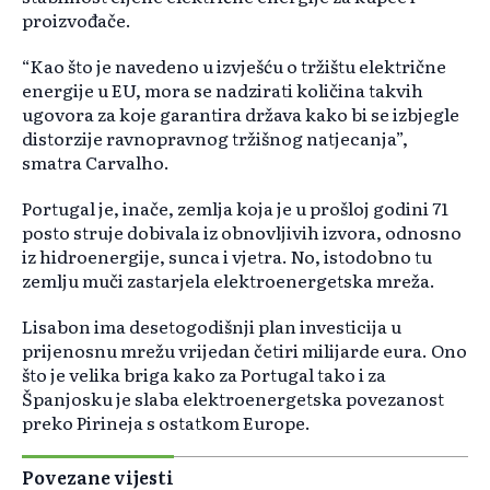
proizvođače.
“Kao što je navedeno u izvješću o tržištu električne
energije u EU, mora se nadzirati količina takvih
ugovora za koje garantira država kako bi se izbjegle
distorzije ravnopravnog tržišnog natjecanja”,
smatra Carvalho.
Portugal je, inače, zemlja koja je u prošloj godini 71
posto struje dobivala iz obnovljivih izvora, odnosno
iz hidroenergije, sunca i vjetra. No, istodobno tu
zemlju muči zastarjela elektroenergetska mreža.
Lisabon ima desetogodišnji plan investicija u
prijenosnu mrežu vrijedan četiri milijarde eura. Ono
što je velika briga kako za Portugal tako i za
Španjosku je slaba elektroenergetska povezanost
preko Pirineja s ostatkom Europe.
Povezane vijesti