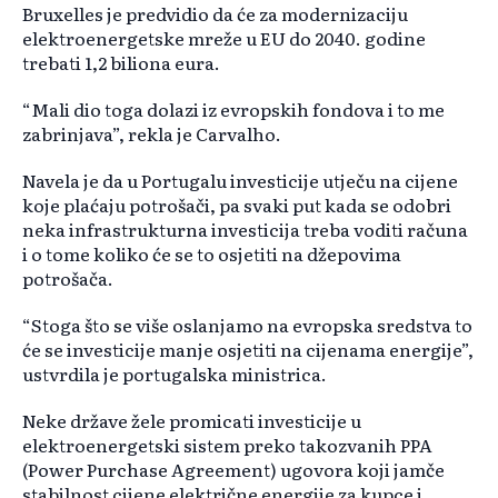
Bruxelles je predvidio da će za modernizaciju
elektroenergetske mreže u EU do 2040. godine
trebati 1,2 biliona eura.
“Mali dio toga dolazi iz evropskih fondova i to me
zabrinjava”, rekla je Carvalho.
Navela je da u Portugalu investicije utječu na cijene
koje plaćaju potrošači, pa svaki put kada se odobri
neka infrastrukturna investicija treba voditi računa
i o tome koliko će se to osjetiti na džepovima
potrošača.
“Stoga što se više oslanjamo na evropska sredstva to
će se investicije manje osjetiti na cijenama energije”,
ustvrdila je portugalska ministrica.
Neke države žele promicati investicije u
elektroenergetski sistem preko takozvanih PPA
(Power Purchase Agreement) ugovora koji jamče
stabilnost cijene električne energije za kupce i