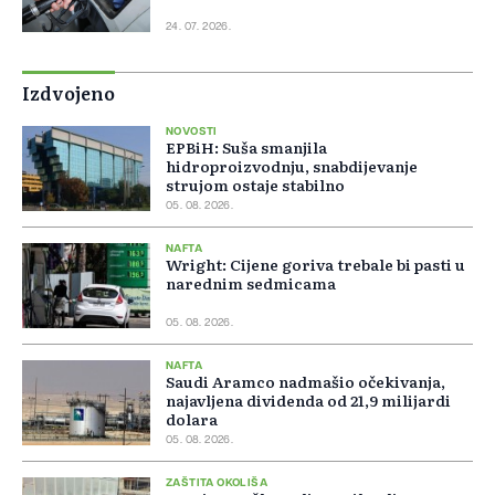
24. 07. 2026.
Izdvojeno
NOVOSTI
EPBiH: Suša smanjila
hidroproizvodnju, snabdijevanje
strujom ostaje stabilno
05. 08. 2026.
NAFTA
Wright: Cijene goriva trebale bi pasti u
narednim sedmicama
05. 08. 2026.
NAFTA
Saudi Aramco nadmašio očekivanja,
najavljena dividenda od 21,9 milijardi
dolara
05. 08. 2026.
ZAŠTITA OKOLIŠA