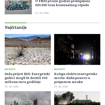
U FBiH prošle godine prikupljeno
629.626 tona komunalnog otpada
04. 08. 2026.
Najčitanije
NOVOSTI
NOVOSTI
Suša prijeti BiH: Energetski
Kolaps elektroenergetske
gubici mogli bi dostići 100
mreže: Kuba ponovo u
miliona eura godišnje
potpunom mraku
03. 08. 2026.
03. 08. 2026.