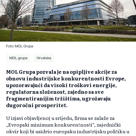
Foto: MOL Grupa
MOL grupa
Hrvatska
MOL Grupa pozvala je na opipljive akcije za
obnovu industrijske konkurentnosti Evrope,
upozoravajući da visoki troškovi energije,
regulatorna složenost, zajedno sa sve
fragmentiranijim tržištima, ugrožavaju
dugoročni prosperitet.
U izjavi objavljenoj u srijedu, firma se zalaže za
„Evropski minimum konkurentnosti“, zajednički
okvir koji bi usidrio europsku industrijsku politiku u