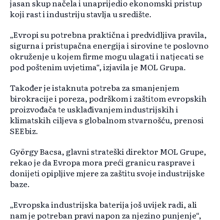
jasan skup načela i unaprijedio ekonomski pristup
koji rast i industriju stavlja u središte.
„Evropi su potrebna praktična i predvidljiva pravila,
sigurna i pristupačna energija i sirovine te poslovno
okruženje u kojem firme mogu ulagati i natjecati se
pod poštenim uvjetima“, izjavila je MOL Grupa.
Također je istaknuta potreba za smanjenjem
birokracije i poreza, podrškom i zaštitom evropskih
proizvođača te usklađivanjem industrijskih i
klimatskih ciljeva s globalnom stvarnošću, prenosi
SEEbiz.
György Bacsa, glavni strateški direktor MOL Grupe,
rekao je da Evropa mora preći granicu rasprave i
donijeti opipljive mjere za zaštitu svoje industrijske
baze.
„Evropska industrijska baterija još uvijek radi, ali
nam je potreban pravi napon za njezino punjenje“,