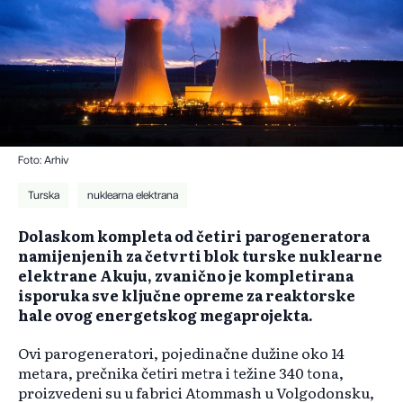
Foto: Arhiv
Turska
nuklearna elektrana
Dolaskom kompleta od četiri parogeneratora
namijenjenih za četvrti blok turske nuklearne
elektrane Akuju, zvanično je kompletirana
isporuka sve ključne opreme za reaktorske
hale ovog energetskog megaprojekta.
Ovi parogeneratori, pojedinačne dužine oko 14
metara, prečnika četiri metra i težine 340 tona,
proizvedeni su u fabrici Atommash u Volgodonsku,