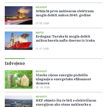
NOVOSTI
Srbija bi prvu nuklearnu elektranu
mogla dobiti nakon 2040. godine
01. 08. 2026.
NAFTA
Erdogan: Turska bi mogla dobiti
milion barela nafte dnevno iz Iraka
31. 07. 2026.
Izdvojeno
NOVOSTI
Visoke cijene energije podstiču
ulaganja u energetsku efikasnost
domova
06. 08. 2026.
NOVOSTI
HEP objavio šta će biti s električnom
energijom ako stane nuklearka u