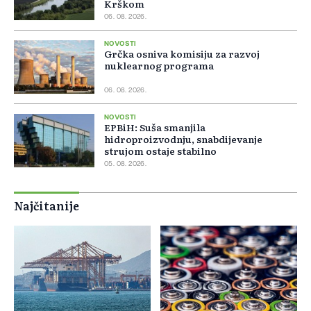
Krškom
06. 08. 2026.
NOVOSTI
Grčka osniva komisiju za razvoj
nuklearnog programa
06. 08. 2026.
NOVOSTI
EPBiH: Suša smanjila
hidroproizvodnju, snabdijevanje
strujom ostaje stabilno
05. 08. 2026.
Najčitanije