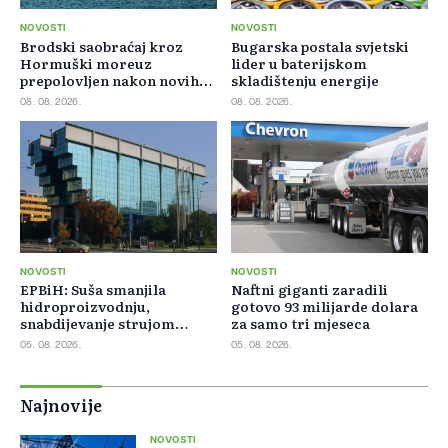
NOVOSTI
NOVOSTI
Brodski saobraćaj kroz
Bugarska postala svjetski
Hormuški moreuz
lider u baterijskom
prepolovljen nakon novih
skladištenju energije
blokada
08. 08. 2026.
08. 08. 2026.
NOVOSTI
NOVOSTI
EPBiH: Suša smanjila
Naftni giganti zaradili
hidroproizvodnju,
gotovo 93 milijarde dolara
snabdijevanje strujom
za samo tri mjeseca
ostaje stabilno
05. 08. 2026.
05. 08. 2026.
Najnovije
NOVOSTI