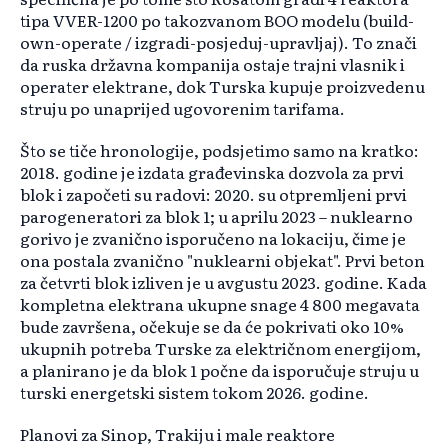
tipa VVER-1200 po takozvanom BOO modelu (build-
own-operate / izgradi-posjeduj-upravljaj). To znači
da ruska državna kompanija ostaje trajni vlasnik i
operater elektrane, dok Turska kupuje proizvedenu
struju po unaprijed ugovorenim tarifama.
Što se tiče hronologije, podsjetimo samo na kratko:
2018. godine je izdata građevinska dozvola za prvi
blok i započeti su radovi: 2020. su otpremljeni prvi
parogeneratori za blok 1; u aprilu 2023 – nuklearno
gorivo je zvanično isporučeno na lokaciju, čime je
ona postala zvanično "nuklearni objekat". Prvi beton
za četvrti blok izliven je u avgustu 2023. godine. Kada
kompletna elektrana ukupne snage 4 800 megavata
bude završena, očekuje se da će pokrivati oko 10%
ukupnih potreba Turske za električnom energijom,
a planirano je da blok 1 počne da isporučuje struju u
turski energetski sistem tokom 2026. godine.
Planovi za Sinop, Trakiju i male reaktore