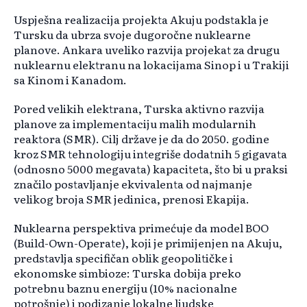
Uspješna realizacija projekta Akuju podstakla je
Tursku da ubrza svoje dugoročne nuklearne
planove. Ankara uveliko razvija projekat za drugu
nuklearnu elektranu na lokacijama Sinop i u Trakiji
sa Kinom i Kanadom.
Pored velikih elektrana, Turska aktivno razvija
planove za implementaciju malih modularnih
reaktora (SMR). Cilj države je da do 2050. godine
kroz SMR tehnologiju integriše dodatnih 5 gigavata
(odnosno 5000 megavata) kapaciteta, što bi u praksi
značilo postavljanje ekvivalenta od najmanje
velikog broja SMR jedinica, prenosi Ekapija.
Nuklearna perspektiva primećuje da model BOO
(Build-Own-Operate), koji je primijenjen na Akuju,
predstavlja specifičan oblik geopolitičke i
ekonomske simbioze: Turska dobija preko
potrebnu baznu energiju (10% nacionalne
potrošnje) i podizanje lokalne ljudske