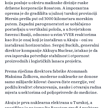
koja posluje u okviru mašinske divizije ruske
državne korporacije Rosatom. A impozantna
oprema je do gradilišta u južnoj turskoj provinciji
Mersin prešla put od 3000 kilometara morskim
putem. Zapadni parogeneratori se uobičajeno
postavljaju u vertikalni položa, a u Sovjetskom
Savezu i Rusiji, odnosno u svim VVER reaktorima
kao što je onaj koji je instaliran u Akuju – oni su
instalirani horizontalno. Sergej Buckih, generalni
direktor kompanije Akkuyu Nuclear, istakao je da
ova isporuka potvrđuje stabilnost i otpornost
proizvodnih i logističkih lanaca projekta.
Prema riječima direktora fabrike Atommash
Maksima Židkova, moderne nuklearke ne donose
samo milijarde kilovat-časova čiste energije, već
podižu kvalitet obrazovanja, nauke i otvaraju radna
mjesta u sektorima od poljoprivrede do medicine.
Akuju je prva nuklearna elektrana u Turskoj, a
specifična je po tome što Rosatom gradi 4 reaktora