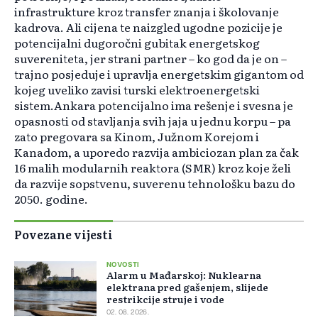
infrastrukture kroz transfer znanja i školovanje
kadrova. Ali cijena te naizgled ugodne pozicije je
potencijalni dugoročni gubitak energetskog
suvereniteta, jer strani partner – ko god da je on –
trajno posjeduje i upravlja energetskim gigantom od
kojeg uveliko zavisi turski elektroenergetski
sistem.Ankara potencijalno ima rešenje i svesna je
opasnosti od stavljanja svih jaja u jednu korpu – pa
zato pregovara sa Kinom, Južnom Korejom i
Kanadom, a uporedo razvija ambiciozan plan za čak
16 malih modularnih reaktora (SMR) kroz koje želi
da razvije sopstvenu, suverenu tehnološku bazu do
2050. godine.
Povezane vijesti
NOVOSTI
Alarm u Mađarskoj: Nuklearna
elektrana pred gašenjem, slijede
restrikcije struje i vode
02. 08. 2026.