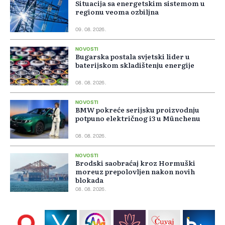
Situacija sa energetskim sistemom u
regionu veoma ozbiljna
09. 08. 2026.
NOVOSTI
Bugarska postala svjetski lider u
baterijskom skladištenju energije
08. 08. 2026.
NOVOSTI
BMW pokreće serijsku proizvodnju
potpuno električnog i3 u Münchenu
08. 08. 2026.
NOVOSTI
Brodski saobraćaj kroz Hormuški
moreuz prepolovljen nakon novih
blokada
08. 08. 2026.