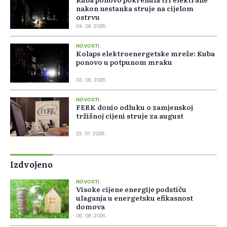
nakon nestanka struje na cijelom
ostrvu
04. 08. 2026.
NOVOSTI
Kolaps elektroenergetske mreže: Kuba
ponovo u potpunom mraku
03. 08. 2026.
NOVOSTI
FERK donio odluku o zamjenskoj
tržišnoj cijeni struje za august
23. 07. 2026.
Izdvojeno
NOVOSTI
Visoke cijene energije podstiču
ulaganja u energetsku efikasnost
domova
06. 08. 2026.