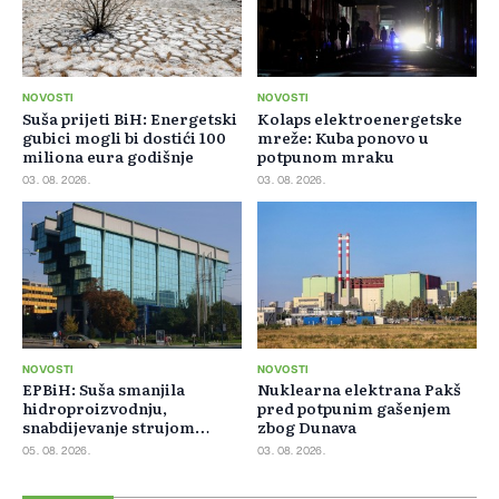
NOVOSTI
NOVOSTI
Suša prijeti BiH: Energetski
Kolaps elektroenergetske
gubici mogli bi dostići 100
mreže: Kuba ponovo u
miliona eura godišnje
potpunom mraku
03. 08. 2026.
03. 08. 2026.
NOVOSTI
NOVOSTI
EPBiH: Suša smanjila
Nuklearna elektrana Pakš
hidroproizvodnju,
pred potpunim gašenjem
snabdijevanje strujom
zbog Dunava
ostaje stabilno
05. 08. 2026.
03. 08. 2026.