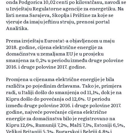
onda Podgorica 10,02 centi po kilovatčasu, navodi se
u Izvještaju Regulatorne agencije za energetiku. Na
listi nema Sarajeva, Skoplja i Prištine za koje se
vjeruje da imaju jeftinu struju, prenosi portal
Analitika.
Prema izvještaju Eurostat-a objavljenom u maju
2018. godine, cijena električne energije za
domaćinstva u zemaljama EU je u prosjeku
smanjena za 0,2% u periodu između druge polovine
2016. i druge polovine 2017. godine.
Promjena u cijenama električne energije je bila
različita po pojedinim državama. Tako je, primjera
radi, u Italiji došlo do smanjenja od 11,1%, dok je na
Kipru došlo do povećanja od 12,6%. U periodu
između druge polovine 2016. i druge polovine 2017.
godine, najveće povećanje cijena električne
energije za domaćinstva bilo je registrovano na
Kipru 12,6%, Rumuniji 7,2%, Malti 7,1%, Estoniji 6,5%,
Velikoj Britaniji 5,3%, Bugarskoj i Belgiji 4,8% i