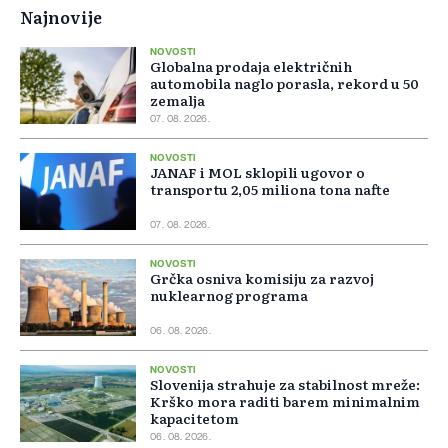
Najnovije
NOVOSTI
Globalna prodaja električnih
automobila naglo porasla, rekord u 50
zemalja
07. 08. 2026.
NOVOSTI
JANAF i MOL sklopili ugovor o
transportu 2,05 miliona tona nafte
07. 08. 2026.
NOVOSTI
Grčka osniva komisiju za razvoj
nuklearnog programa
06. 08. 2026.
NOVOSTI
Slovenija strahuje za stabilnost mreže:
Krško mora raditi barem minimalnim
kapacitetom
06. 08. 2026.