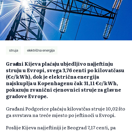
struja
električna energija
Građani Kijeva plaćaju ubjedljivo najjeftinju
struju u Evropi, svega 3,76 centi po kilovatčasu
(€c/kWh), dok je električna energija
najskuplja u Kopenhagenu čak 31,11 €c/kWh,
pokazuju zvanični cjenovnici struje za glavne
gradove Evrope.
Građani Podgorice plaćaju kilovatčas struje 10,02 što
ga svrstava na treće mjesto po jeftinoći u Evropi.
Poslije Kijeva najjeftiniji je Beograd 7,17 centi, pa