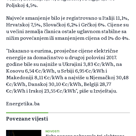
Poljskoj 4,5%.
Najveće smanjenje bilo je registrovano u Italiji 11,1%,
Hrvatskoj 7,5%, Slovačkoj 6,2% i Grčkoj 6%. Cijene su
u većini zemalja članica ostale uglavnom stabilne sa
nižim povećanjem ili smanjenjem cijena od 1% do 4%.
"Iskazano u eurima, prosječne cijene električne
energije za domaćinstvo u drugoj polovini 2017.
godine bile su najniže u Ukrajini 3,83 €c/kWh, na
Kosovu 6,54 €c/kWh, u Srbiji 6,95 €c/kWh i
Makedoniji 8,11 €c/kWh a najviše u Njemačkoj 30,48
€c/kWh, Danskoj 30,10 €c/kWh, Belgiji 28,77
€c/kWh i Irskoj 23,55 €c/kWh", piše u Izvještaju.
Energetika.ba
Povezane vijesti
NOVOSTI
Kuba ponovo pokrenula tri elektrane