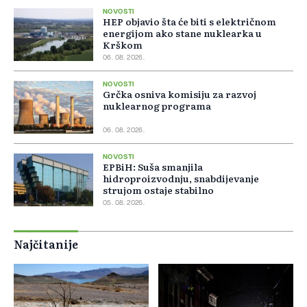
NOVOSTI
HEP objavio šta će biti s električnom
energijom ako stane nuklearka u
Krškom
06. 08. 2026.
NOVOSTI
Grčka osniva komisiju za razvoj
nuklearnog programa
06. 08. 2026.
NOVOSTI
EPBiH: Suša smanjila
hidroproizvodnju, snabdijevanje
strujom ostaje stabilno
05. 08. 2026.
Najčitanije