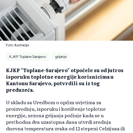
Foto: Ilustracija
KJKP Toplane Sarajevo
grijanje
KJKP "Toplane-Sarajevo" otpočele su od jutros
isporuku toplotne energije korisnicima u
Kantonu Sarajevo, potvrdili su iz tog
preduzeća.
U skladu sa Uredbom o općim uvjetima za
proizvodnju, isporuku i korištenje toplotne
energije, sezona grijanja počinje kada se u
prethodna dva uzastopna dana utvrdi srednja
dnevna temperatura zraka od 12 stepeni Celzijusa ili