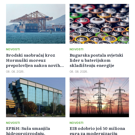
NOVOSTI
NOVOSTI
Brodski saobraćaj kroz
Bugarska postala svjetski
Hormuški moreuz
lider u baterijskom
prepolovljen nakon novih
skladištenju energije
blokada
08. 08. 2026.
08. 08. 2026.
NOVOSTI
NOVOSTI
EPBiH: Suša smanjila
EIB odobrio još 50 miliona
hidroproizvodnju,
eura za modernizaciju