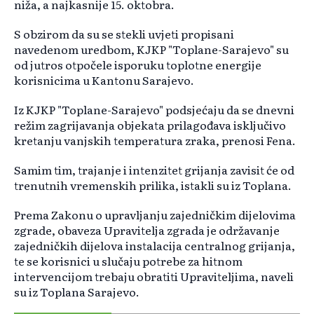
niža, a najkasnije 15. oktobra.
S obzirom da su se stekli uvjeti propisani
navedenom uredbom, KJKP "Toplane-Sarajevo" su
od jutros otpočele isporuku toplotne energije
korisnicima u Kantonu Sarajevo.
Iz KJKP "Toplane-Sarajevo" podsjećaju da se dnevni
režim zagrijavanja objekata prilagođava isključivo
kretanju vanjskih temperatura zraka, prenosi Fena.
Samim tim, trajanje i intenzitet grijanja zavisit će od
trenutnih vremenskih prilika, istakli su iz Toplana.
Prema Zakonu o upravljanju zajedničkim dijelovima
zgrade, obaveza Upravitelja zgrada je održavanje
zajedničkih dijelova instalacija centralnog grijanja,
te se korisnici u slučaju potrebe za hitnom
intervencijom trebaju obratiti Upraviteljima, naveli
su iz Toplana Sarajevo.