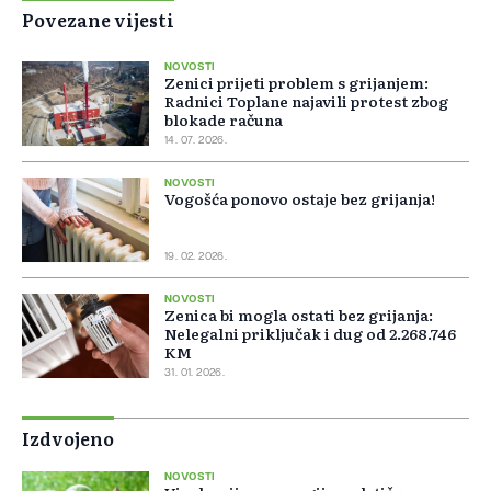
Povezane vijesti
NOVOSTI
Zenici prijeti problem s grijanjem:
Radnici Toplane najavili protest zbog
blokade računa
14. 07. 2026.
NOVOSTI
Vogošća ponovo ostaje bez grijanja!
19. 02. 2026.
NOVOSTI
Zenica bi mogla ostati bez grijanja:
Nelegalni priključak i dug od 2.268.746
KM
31. 01. 2026.
Izdvojeno
NOVOSTI