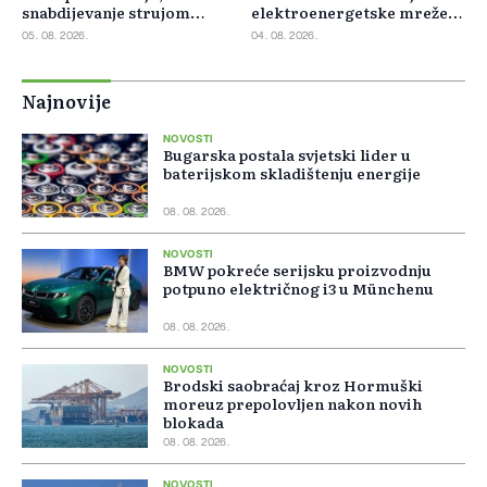
snabdijevanje strujom
elektroenergetske mreže
ostaje stabilno
Slovačke
05. 08. 2026.
04. 08. 2026.
Najnovije
NOVOSTI
Bugarska postala svjetski lider u
baterijskom skladištenju energije
08. 08. 2026.
NOVOSTI
BMW pokreće serijsku proizvodnju
potpuno električnog i3 u Münchenu
08. 08. 2026.
NOVOSTI
Brodski saobraćaj kroz Hormuški
moreuz prepolovljen nakon novih
blokada
08. 08. 2026.
NOVOSTI