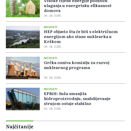
Visoke cijene energije podstiču
ulaganja u energetsku efikasnost
domova
06. 08. 2026.
NOVOSTI
HEP objavio šta će biti s električnom
energijom ako stane nuklearka u
Krškom
06. 08. 2026.
NOVOSTI
Grčka osniva komisiju za razvoj
nuklearnog programa
06. 08. 2026.
NOVOSTI
EPBiH: Suša smanjila
hidroproizvodnju, snabdijevanje
strujom ostaje stabilno
05. 08. 2026.
Najčitanije