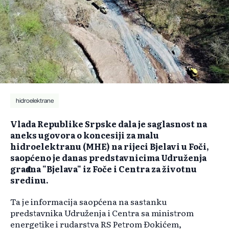
hidroelektrane
Vlada Republike Srpske dala je saglasnost na
aneks ugovora o koncesiji za malu
hidroelektranu (MHE) na rijeci Bjelavi u Foči,
saopćeno je danas predstavnicima Udruženja
građana "Bjelava" iz Foče i Centra za životnu
sredinu.
Ta je informacija saopćena na sastanku
predstavnika Udruženja i Centra sa ministrom
energetike i rudarstva RS Petrom Đokićem,