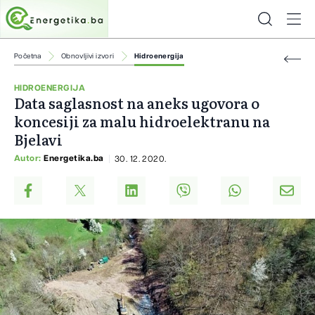
Početna
Obnovljivi izvori
Hidroenergija
HIDROENERGIJA
Data saglasnost na aneks ugovora o
koncesiji za malu hidroelektranu na
Bjelavi
Autor:
Energetika.ba
30. 12. 2020.