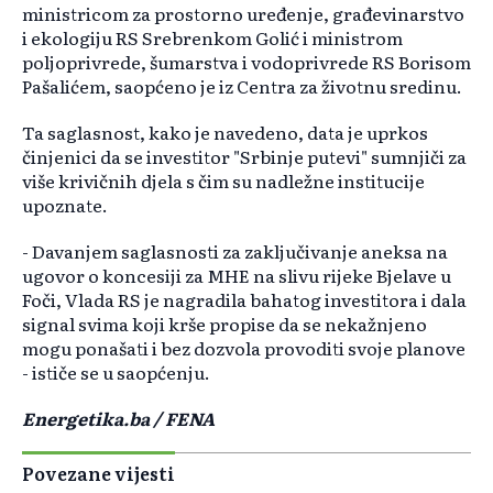
ministricom za prostorno uređenje, građevinarstvo
i ekologiju RS Srebrenkom Golić i ministrom
poljoprivrede, šumarstva i vodoprivrede RS Borisom
Pašalićem, saopćeno je iz Centra za životnu sredinu.
Ta saglasnost, kako je navedeno, data je uprkos
činjenici da se investitor "Srbinje putevi" sumnjiči za
više krivičnih djela s čim su nadležne institucije
upoznate.
- Davanjem saglasnosti za zaključivanje aneksa na
ugovor o koncesiji za MHE na slivu rijeke Bjelave u
Foči, Vlada RS je nagradila bahatog investitora i dala
signal svima koji krše propise da se nekažnjeno
mogu ponašati i bez dozvola provoditi svoje planove
- ističe se u saopćenju.
Energetika.ba / FENA
Povezane vijesti