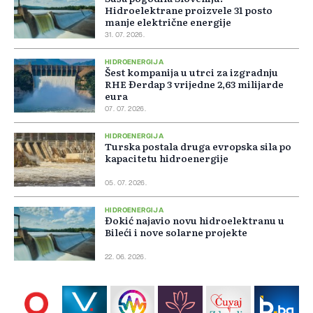
Hidroelektrane proizvele 31 posto
manje električne energije
31. 07. 2026.
HIDROENERGIJA
Šest kompanija u utrci za izgradnju
RHE Đerdap 3 vrijedne 2,63 milijarde
eura
07. 07. 2026.
HIDROENERGIJA
Turska postala druga evropska sila po
kapacitetu hidroenergije
05. 07. 2026.
HIDROENERGIJA
Đokić najavio novu hidroelektranu u
Bileći i nove solarne projekte
22. 06. 2026.