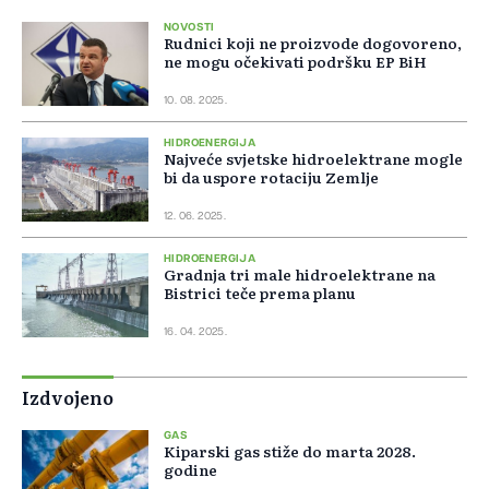
NOVOSTI
Rudnici koji ne proizvode dogovoreno,
ne mogu očekivati podršku EP BiH
10. 08. 2025.
HIDROENERGIJA
Najveće svjetske hidroelektrane mogle
bi da uspore rotaciju Zemlje
12. 06. 2025.
HIDROENERGIJA
Gradnja tri male hidroelektrane na
Bistrici teče prema planu
16. 04. 2025.
Izdvojeno
GAS
Kiparski gas stiže do marta 2028.
godine