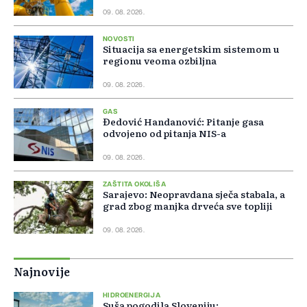
09. 08. 2026.
NOVOSTI
Situacija sa energetskim sistemom u
regionu veoma ozbiljna
09. 08. 2026.
GAS
Đedović Handanović: Pitanje gasa
odvojeno od pitanja NIS-a
09. 08. 2026.
ZAŠTITA OKOLIŠA
Sarajevo: Neopravdana sječa stabala, a
grad zbog manjka drveća sve topliji
09. 08. 2026.
Najnovije
HIDROENERGIJA
Suša pogodila Sloveniju: