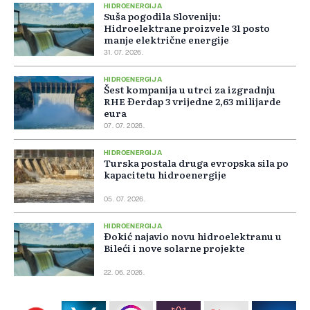
HIDROENERGIJA
Suša pogodila Sloveniju:
Hidroelektrane proizvele 31 posto
manje električne energije
31. 07. 2026.
HIDROENERGIJA
Šest kompanija u utrci za izgradnju
RHE Đerdap 3 vrijedne 2,63 milijarde
eura
07. 07. 2026.
HIDROENERGIJA
Turska postala druga evropska sila po
kapacitetu hidroenergije
05. 07. 2026.
HIDROENERGIJA
Đokić najavio novu hidroelektranu u
Bileći i nove solarne projekte
22. 06. 2026.