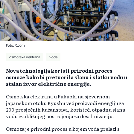
Foto: X.com
osmotska elektrana
voda
Nova tehnologija koristi prirodni proces
osmoze kako bi pretvorila slanu i slatku vodu u
stalan izvor električne energije.
Osmotska elektrana u Fukuoki na sjevernom
japanskom otoku Kyushu već proizvodi energiju za
200 prosječnih kućanstava, koristeći otpadnu slanu
vodu iz obližnjeg postrojenja za desalinizaciju.
Osmoza je prirodni proces u kojem voda prelazi s