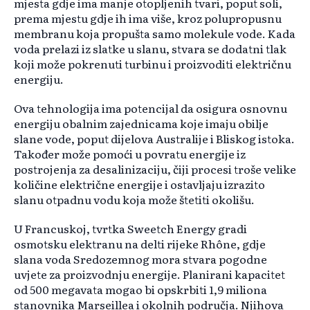
mjesta gdje ima manje otopljenih tvari, poput soli,
prema mjestu gdje ih ima više, kroz polupropusnu
membranu koja propušta samo molekule vode. Kada
voda prelazi iz slatke u slanu, stvara se dodatni tlak
koji može pokrenuti turbinu i proizvoditi električnu
energiju.
Ova tehnologija ima potencijal da osigura osnovnu
energiju obalnim zajednicama koje imaju obilje
slane vode, poput dijelova Australije i Bliskog istoka.
Također može pomoći u povratu energije iz
postrojenja za desalinizaciju, čiji procesi troše velike
količine električne energije i ostavljaju izrazito
slanu otpadnu vodu koja može štetiti okolišu.
U Francuskoj, tvrtka Sweetch Energy gradi
osmotsku elektranu na delti rijeke Rhône, gdje
slana voda Sredozemnog mora stvara pogodne
uvjete za proizvodnju energije. Planirani kapacitet
od 500 megavata mogao bi opskrbiti 1,9 miliona
stanovnika Marseillea i okolnih područja. Njihova