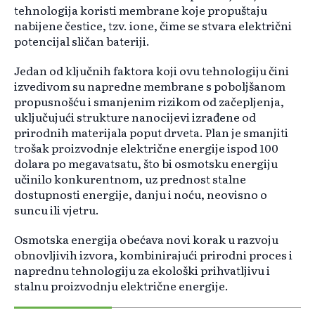
tehnologija koristi membrane koje propuštaju
nabijene čestice, tzv. ione, čime se stvara električni
potencijal sličan bateriji.
Jedan od ključnih faktora koji ovu tehnologiju čini
izvedivom su napredne membrane s poboljšanom
propusnošću i smanjenim rizikom od začepljenja,
uključujući strukture nanocijevi izrađene od
prirodnih materijala poput drveta. Plan je smanjiti
trošak proizvodnje električne energije ispod 100
dolara po megavatsatu, što bi osmotsku energiju
učinilo konkurentnom, uz prednost stalne
dostupnosti energije, danju i noću, neovisno o
suncu ili vjetru.
Osmotska energija obećava novi korak u razvoju
obnovljivih izvora, kombinirajući prirodni proces i
naprednu tehnologiju za ekološki prihvatljivu i
stalnu proizvodnju električne energije.