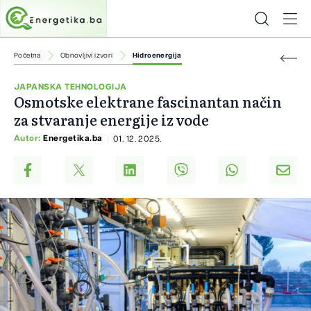
Početna
Obnovljivi izvori
Hidroenergija
JAPANSKA TEHNOLOGIJA
Osmotske elektrane fascinantan način
za stvaranje energije iz vode
Autor:
Energetika.ba
01. 12. 2025.