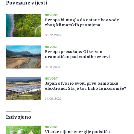
Povezane vijesti
NOVOSTI
Evropa bi mogla da ostane bez vode
zbog klimatskih promjena
03. 12. 2025.
NOVOSTI
Evropa presušuje: Otkriven
dramatičan pad vodnih rezervi
29. 11. 2025.
NOVOSTI
Japan otvorio svoju prvu osmotsku
elektranu: Šta je to i kako funkcioniše?
31. 08. 2025.
Izdvojeno
NOVOSTI
Visoke cijene energije podstiču