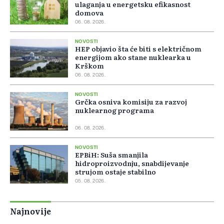
ulaganja u energetsku efikasnost
domova
06. 08. 2026.
NOVOSTI
HEP objavio šta će biti s električnom
energijom ako stane nuklearka u
Krškom
06. 08. 2026.
NOVOSTI
Grčka osniva komisiju za razvoj
nuklearnog programa
06. 08. 2026.
NOVOSTI
EPBiH: Suša smanjila
hidroproizvodnju, snabdijevanje
strujom ostaje stabilno
05. 08. 2026.
Najnovije