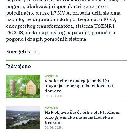
pogonu, obuhvaćaju isporuku tri generatora
pojedinačne snage 1,7 MV A, pripadajućih sistema
uzbude, srednjonaponskih postrojenja 5 i 10 kV,
energetskog transformatora, sistema USZMR i
PROCIS, niskonaponskog napajanja, pomoćnih
pogona i drugih pomoćnih sistema.
Energetika.ba
Izdvojeno
NOVOSTI
Visoke cijene energije podstiču
ulaganja u energetsku efikasnost
domova
06. 08. 2026.
NOVOSTI
HEP objavio šta će biti s električnom
energijom ako stane nuklearka u
Krškom
06. 08. 2026.