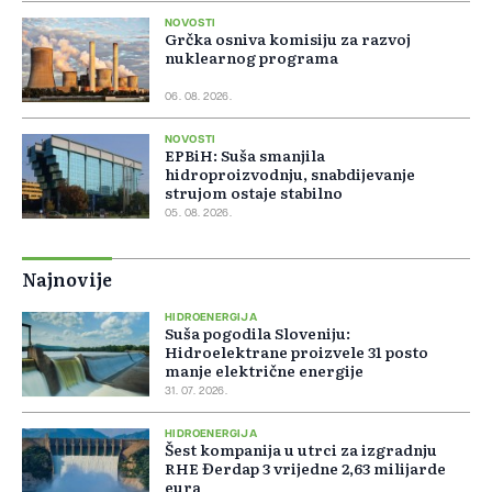
NOVOSTI
Grčka osniva komisiju za razvoj
nuklearnog programa
06. 08. 2026.
NOVOSTI
EPBiH: Suša smanjila
hidroproizvodnju, snabdijevanje
strujom ostaje stabilno
05. 08. 2026.
Najnovije
HIDROENERGIJA
Suša pogodila Sloveniju:
Hidroelektrane proizvele 31 posto
manje električne energije
31. 07. 2026.
HIDROENERGIJA
Šest kompanija u utrci za izgradnju
RHE Đerdap 3 vrijedne 2,63 milijarde
eura