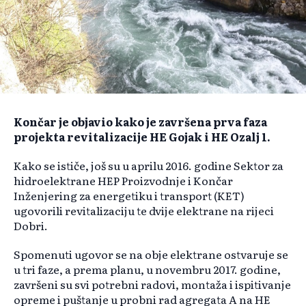
Končar je objavio kako je završena prva faza
projekta revitalizacije HE Gojak i HE Ozalj 1.
Kako se ističe, još su u aprilu 2016. godine Sektor za
hidroelektrane HEP Proizvodnje i Končar
Inženjering za energetiku i transport (KET)
ugovorili revitalizaciju te dvije elektrane na rijeci
Dobri.
Spomenuti ugovor se na obje elektrane ostvaruje se
u tri faze, a prema planu, u novembru 2017. godine,
završeni su svi potrebni radovi, montaža i ispitivanje
opreme i puštanje u probni rad agregata A na HE