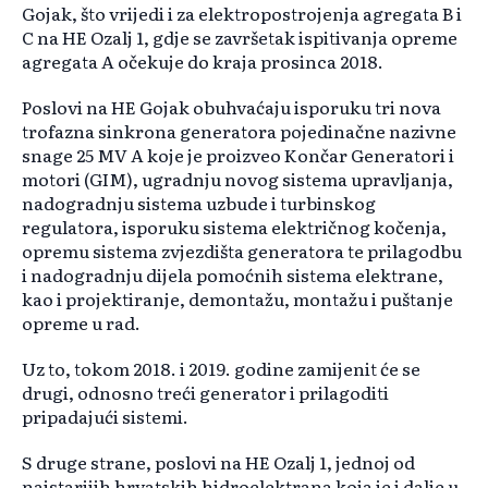
Gojak, što vrijedi i za elektropostrojenja agregata B i
C na HE Ozalj 1, gdje se završetak ispitivanja opreme
agregata A očekuje do kraja prosinca 2018.
Poslovi na HE Gojak obuhvaćaju isporuku tri nova
trofazna sinkrona generatora pojedinačne nazivne
snage 25 MV A koje je proizveo Končar Generatori i
motori (GIM), ugradnju novog sistema upravljanja,
nadogradnju sistema uzbude i turbinskog
regulatora, isporuku sistema električnog kočenja,
opremu sistema zvjezdišta generatora te prilagodbu
i nadogradnju dijela pomoćnih sistema elektrane,
kao i projektiranje, demontažu, montažu i puštanje
opreme u rad.
Uz to, tokom 2018. i 2019. godine zamijenit će se
drugi, odnosno treći generator i prilagoditi
pripadajući sistemi.
S druge strane, poslovi na HE Ozalj 1, jednoj od
najstarijih hrvatskih hidroelektrana koja je i dalje u