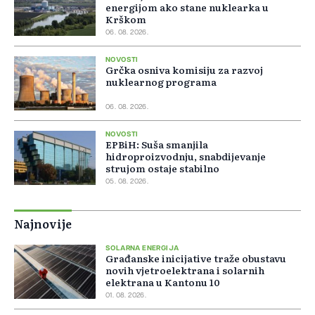
energijom ako stane nuklearka u
Krškom
06. 08. 2026.
NOVOSTI
Grčka osniva komisiju za razvoj
nuklearnog programa
06. 08. 2026.
NOVOSTI
EPBiH: Suša smanjila
hidroproizvodnju, snabdijevanje
strujom ostaje stabilno
05. 08. 2026.
Najnovije
SOLARNA ENERGIJA
Građanske inicijative traže obustavu
novih vjetroelektrana i solarnih
elektrana u Kantonu 10
01. 08. 2026.