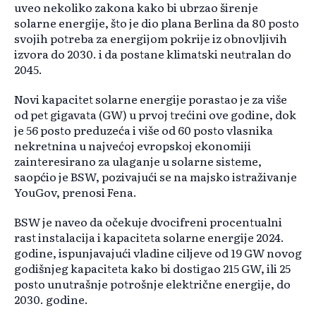
uveo nekoliko zakona kako bi ubrzao širenje
solarne energije, što je dio plana Berlina da 80 posto
svojih potreba za energijom pokrije iz obnovljivih
izvora do 2030. i da postane klimatski neutralan do
2045.
Novi kapacitet solarne energije porastao je za više
od pet gigavata (GW) u prvoj trećini ove godine, dok
je 56 posto preduzeća i više od 60 posto vlasnika
nekretnina u najvećoj evropskoj ekonomiji
zainteresirano za ulaganje u solarne sisteme,
saopćio je BSW, pozivajući se na majsko istraživanje
YouGov, prenosi Fena.
BSW je naveo da očekuje dvocifreni procentualni
rast instalacija i kapaciteta solarne energije 2024.
godine, ispunjavajući vladine ciljeve od 19 GW novog
godišnjeg kapaciteta kako bi dostigao 215 GW, ili 25
posto unutrašnje potrošnje električne energije, do
2030. godine.