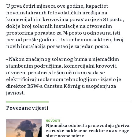
U prva četiri mjeseca ove godine, kapacitet
novoinstaliranih fotovolatičkih uređaja na
komercijalnim krovovima porastao je za 81 posto,
dok je broj solarnih instalacije na otvorenim
prostorima porastao za 74 posto u odnosu na isti
period prošle godine. U stambenom sektoru, broj
novih instalacija porastao je za jedan posto.
- Nakon značajnog solarnog buma u njemačkim
stambenim područjima, komercijalni krovovi i
otvoreni prostori s lošim učinkom sada se
elektrificiraju solarnom tehnologijom - izjavio je
direktor BSW-a Carsten Körnig u saopćenju za
javnost.
Povezane vijesti
NOVOSTI
Njemačka odobrila proizvodnju goriva
za ruske nuklearne reaktore uz stroge
sigurnosne mjere