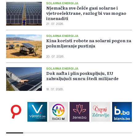
SOLARNA ENERGIJA
Njemačka sve češće gasi solarne i
vjetroelektrane, razlog bi vas mogao
iznenaditi
27. 07. 2026.
SOLARNA ENERGIJA
Kina koristi robote na solarni pogon za
pošumljavanje pustinja
20. 07. 2026.
SOLARNA ENERGIJA
Dok nafta i plin poskupljuju, EU
zahvaljujući suncu štedi milijarde
18. 07. 2026.