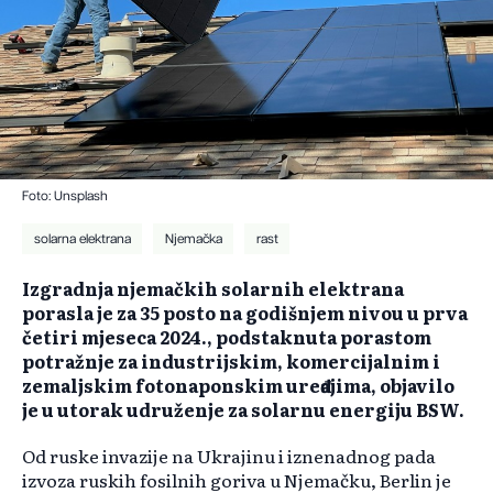
Foto: Unsplash
solarna elektrana
Njemačka
rast
Izgradnja njemačkih solarnih elektrana
porasla je za 35 posto na godišnjem nivou u prva
četiri mjeseca 2024., podstaknuta porastom
potražnje za industrijskim, komercijalnim i
zemaljskim fotonaponskim uređajima, objavilo
je u utorak udruženje za solarnu energiju BSW.
Od ruske invazije na Ukrajinu i iznenadnog pada
izvoza ruskih fosilnih goriva u Njemačku, Berlin je