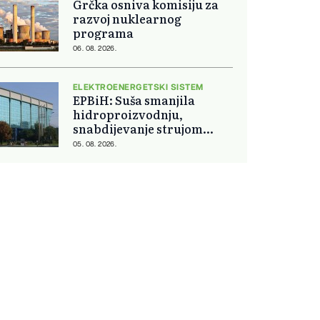
Grčka osniva komisiju za
razvoj nuklearnog
programa
06. 08. 2026.
ELEKTROENERGETSKI SISTEM
EPBiH: Suša smanjila
hidroproizvodnju,
snabdijevanje strujom
ostaje stabilno
05. 08. 2026.