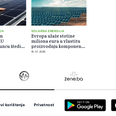
JA
SOLARNA ENERGIJA
in
Evropa ulaže stotine
EU
miliona eura u vlastitu
suncu štedi
proizvodnju komponenti
za solarne panele
16. 07. 2026.
vi korištenja
Privatnost