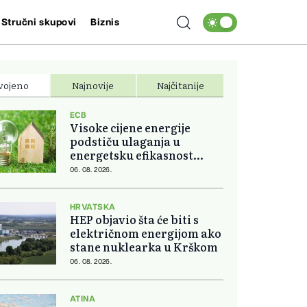
Stručni skupovi
Biznis
vojeno
Najnovije
Najčitanije
ECB
Visoke cijene energije
podstiču ulaganja u
energetsku efikasnost
domova
06. 08. 2026.
HRVATSKA
HEP objavio šta će biti s
električnom energijom ako
stane nuklearka u Krškom
06. 08. 2026.
ATINA