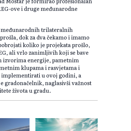
rad Mostar je formirao profesionalan
ERREG-ove i druge međunarodne
ih međunarodnih trilateralnih
u prošla, dok za dva čekamo i imamo
obrojati koliko je projekata prošlo,
 ali vrlo zanimljivih koji se bave
m izvorima energije, pametnim
etnim klupama i rasvjetama i
e implementirati u ovoj godini, a
e gradonačelnik, naglasivši važnost
itete života u gradu.