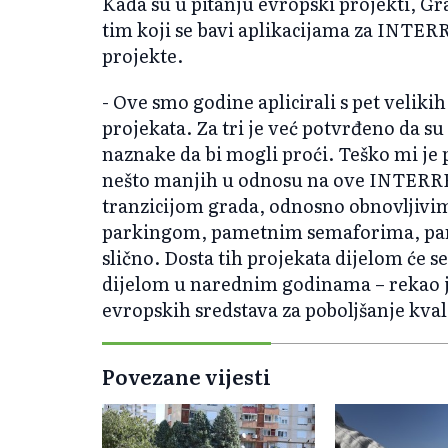
Kada su u pitanju evropski projekti, G
tim koji se bavi aplikacijama za INT
projekte.
- Ove smo godine aplicirali s pet velik
projekata. Za tri je već potvrđeno da s
naznake da bi mogli proći. Teško mi je p
nešto manjih u odnosu na ove INTERREG,
tranzicijom grada, odnosno obnovljivi
parkingom, pametnim semaforima, pam
slično. Dosta tih projekata dijelom će s
dijelom u narednim godinama – rekao j
evropskih sredstava za poboljšanje kval
Povezane vijesti