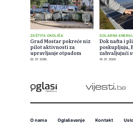
ZAŠTITA OKOLIŠA
SOLARNA ENERGI
Grad Mostar pokreće niz
Dok nafta i pl
pilot aktivnosti za
poskupljuju, 
upravljanje otpadom
zahvaljujući 
milijarde
22. 07. 2026.
18. 07. 2026.
O nama
Oglašavanje
Kontakt
Uslo