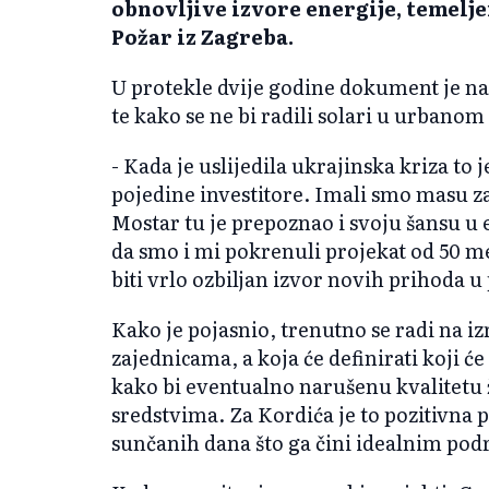
obnovljive izvore energije, temelje
Požar iz Zagreba.
U protekle dvije godine dokument je nad
te kako se ne bi radili solari u urbanom
- Kada je uslijedila ukrajinska kriza to 
pojedine investitore. Imali smo masu za
Mostar tu je prepoznao i svoju šansu 
da smo i mi pokrenuli projekat od 50 me
biti vrlo ozbiljan izvor novih prihoda 
Kako je pojasnio, trenutno se radi na i
zajednicama, a koja će definirati koji će
kako bi eventualno narušenu kvalitetu
sredstvima. Za Kordića je to pozitivna 
sunčanih dana što ga čini idealnim pod