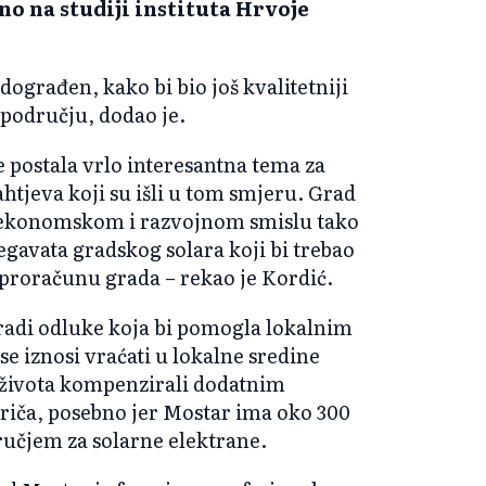
no na studiji instituta Hrvoje
ograđen, kako bi bio još kvalitetniji
 području, dodao je.
je postala vrlo interesantna tema za
htjeva koji su išli u tom smjeru. Grad
u ekonomskom i razvojnom smislu tako
gavata gradskog solara koji bi trebao
u proračunu grada – rekao je Kordić.
zradi odluke koja bi pomogla lokalnim
 se iznosi vraćati u lokalne sredine
 života kompenzirali dodatnim
priča, posebno jer Mostar ima oko 300
ručjem za solarne elektrane.