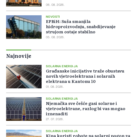
06. 08. 2026.
NOVOSTI
EPBiH: Suša smanjila
hidroproizvodnju, snabdijevanje
strujom ostaje stabilno
05. 08. 2026.
Najnovije
SOLARNA ENERGIJA
Građanske inicijative traže obustavu
novih vjetroelektrana i solarnih
elektrana u Kantonu 10
01. 08. 2026.
SOLARNA ENERGIJA
Njemačka sve češće gasi solarne i
vjetroelektrane, razlog bi vas mogao
iznenaditi
27. 07. 2026.
SOLARNA ENERGIJA
Kina koristi robote na solarni pogon za