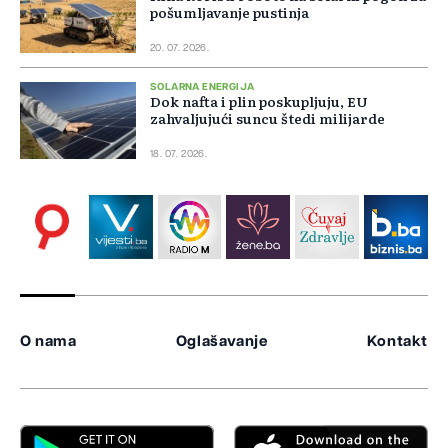
pošumljavanje pustinja
20. 07. 2026.
SOLARNA ENERGIJA
Dok nafta i plin poskupljuju, EU
zahvaljujući suncu štedi milijarde
18. 07. 2026.
O nama
Oglašavanje
Kontakt