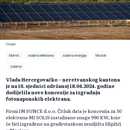
Cropix
Mamić
solarna elektrana
solarna energija
Mostar
solarna
Vlada Hercegovačko – neretvanskog kantona
je na 16. sjednici održanoj 18.04.2024. godine
dodijelila nove koncesije za izgradnju
fotonaponskih elektrana.
Firmi IM SUNCE d.o.o. Čitluk data je koncesija za 30
elektrana MI SOLIS instalisane snage 990 KW, koje
će biti izgrađene na građevinskom zemljištu Slipčići