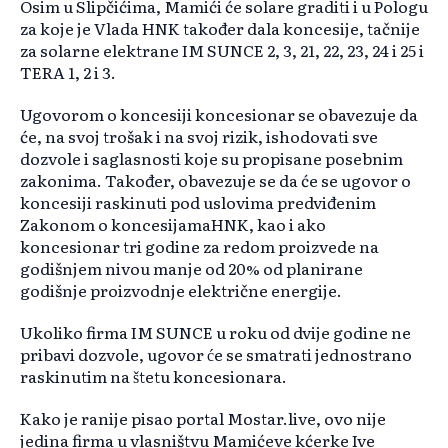
Osim u Slipčićima, Mamići će solare graditi i u Pologu
za koje je Vlada HNK također dala koncesije, tačnije
za solarne elektrane IM SUNCE 2, 3, 21, 22, 23, 24 i 25 i
TERA 1, 2 i 3.
Ugovorom o koncesiji koncesionar se obavezuje da
će, na svoj trošak i na svoj rizik, ishodovati sve
dozvole i saglasnosti koje su propisane posebnim
zakonima. Također, obavezuje se da će se ugovor o
koncesiji raskinuti pod uslovima predviđenim
Zakonom o koncesijamaHNK, kao i ako
koncesionar tri godine za redom proizvede na
godišnjem nivou manje od 20% od planirane
godišnje proizvodnje električne energije.
Ukoliko firma IM SUNCE u roku od dvije godine ne
pribavi dozvole, ugovor će se smatrati jednostrano
raskinutim na štetu koncesionara.
Kako je ranije pisao portal Mostar.live, ovo nije
jedina firma u vlasništvu Mamićeve kćerke Ive