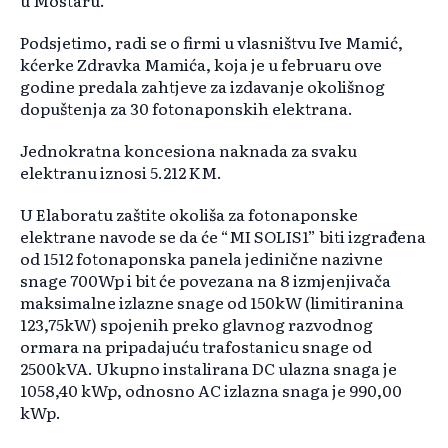
u Mostaru.
Podsjetimo, radi se o firmi u vlasništvu Ive Mamić,
kćerke Zdravka Mamića, koja je u februaru ove
godine predala zahtjeve za izdavanje okolišnog
dopuštenja za 30 fotonaponskih elektrana.
Jednokratna koncesiona naknada za svaku
elektranu iznosi 5.212 KM.
U Elaboratu zaštite okoliša za fotonaponske
elektrane navode se da će “MI SOLIS1” biti izgrađena
od 1512 fotonaponska panela jedinične nazivne
snage 700Wp i bit će povezana na 8 izmjenjivača
maksimalne izlazne snage od 150kW (limitiranina
123,75kW) spojenih preko glavnog razvodnog
ormara na pripadajuću trafostanicu snage od
2500kVA. Ukupno instalirana DC ulazna snaga je
1058,40 kWp, odnosno AC izlazna snaga je 990,00
kWp.