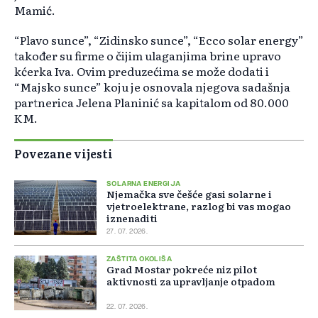
Mamić.
“Plavo sunce”, “Zidinsko sunce”, “Ecco solar energy”
također su firme o čijim ulaganjima brine upravo
kćerka Iva. Ovim preduzećima se može dodati i
“Majsko sunce” koju je osnovala njegova sadašnja
partnerica Jelena Planinić sa kapitalom od 80.000
KM.
Povezane vijesti
SOLARNA ENERGIJA
Njemačka sve češće gasi solarne i
vjetroelektrane, razlog bi vas mogao
iznenaditi
27. 07. 2026.
ZAŠTITA OKOLIŠA
Grad Mostar pokreće niz pilot
aktivnosti za upravljanje otpadom
22. 07. 2026.