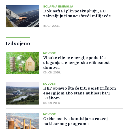
SOLARNA ENERGIJA
Dok nafta i plin poskupljuju, EU
zahvaljujući suncu štedi milijarde
18. 07. 2026.
Izdvojeno
NOVOSTI
Visoke cijene energije podstiču
ulaganja u energetsku efikasnost
domova
06. 08. 2026.
NOVOSTI
HEP objavio šta će biti s električnom
energijom ako stane nuklearka u
Krškom
06. 08. 2026.
NOVOSTI
Grčka osniva komisiju za razvoj
nuklearnog programa