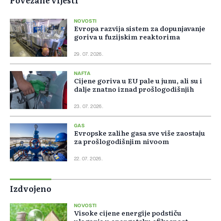
Povezane vijesti
NOVOSTI
Evropa razvija sistem za dopunjavanje
goriva u fuzijskim reaktorima
29. 07. 2026.
NAFTA
Cijene goriva u EU pale u junu, ali su i
dalje znatno iznad prošlogodišnjih
23. 07. 2026.
GAS
Evropske zalihe gasa sve više zaostaju
za prošlogodišnjim nivoom
22. 07. 2026.
Izdvojeno
NOVOSTI
Visoke cijene energije podstiču