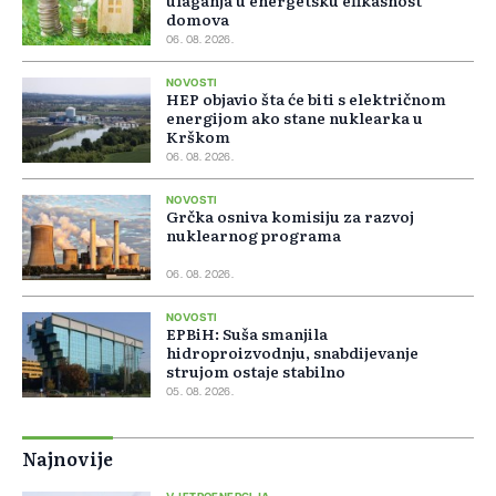
ulaganja u energetsku efikasnost
domova
06. 08. 2026.
NOVOSTI
HEP objavio šta će biti s električnom
energijom ako stane nuklearka u
Krškom
06. 08. 2026.
NOVOSTI
Grčka osniva komisiju za razvoj
nuklearnog programa
06. 08. 2026.
NOVOSTI
EPBiH: Suša smanjila
hidroproizvodnju, snabdijevanje
strujom ostaje stabilno
05. 08. 2026.
Najnovije