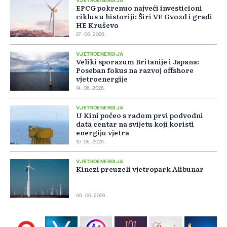
VJETROENERGIJA
EPCG pokrenuo najveći investicioni
ciklus u historiji: Širi VE Gvozd i gradi
HE Kruševo
27. 06. 2026.
VJETROENERGIJA
Veliki sporazum Britanije i Japana:
Poseban fokus na razvoj offshore
vjetroenergije
14. 06. 2026.
VJETROENERGIJA
U Kini počeo s radom prvi podvodni
data centar na svijetu koji koristi
energiju vjetra
10. 06. 2026.
VJETROENERGIJA
Kinezi preuzeli vjetropark Alibunar
06. 06. 2026.