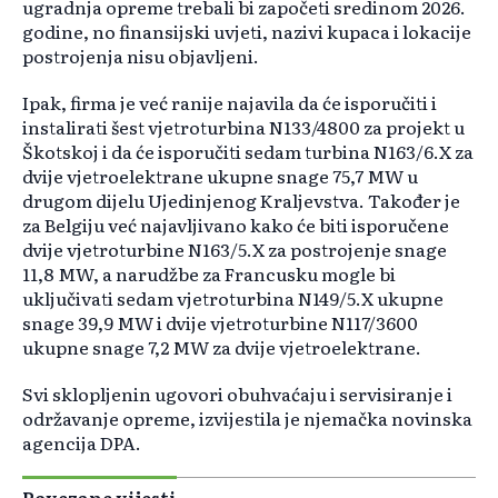
ugradnja opreme trebali bi započeti sredinom 2026.
godine, no finansijski uvjeti, nazivi kupaca i lokacije
postrojenja nisu objavljeni.
Ipak, firma je već ranije najavila da će isporučiti i
instalirati šest vjetroturbina N133/4800 za projekt u
Škotskoj i da će isporučiti sedam turbina N163/6.X za
dvije vjetroelektrane ukupne snage 75,7 MW u
drugom dijelu Ujedinjenog Kraljevstva. Također je
za Belgiju već najavljivano kako će biti isporučene
dvije vjetroturbine N163/5.X za postrojenje snage
11,8 MW, a narudžbe za Francusku mogle bi
uključivati sedam vjetroturbina N149/5.X ukupne
snage 39,9 MW i dvije vjetroturbine N117/3600
ukupne snage 7,2 MW za dvije vjetroelektrane.
Svi sklopljenin ugovori obuhvaćaju i servisiranje i
održavanje opreme, izvijestila je njemačka novinska
agencija DPA.