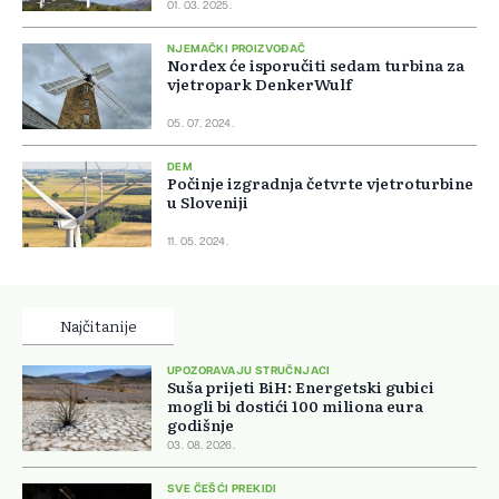
01. 03. 2025.
NJEMAČKI PROIZVOĐAČ
Nordex će isporučiti sedam turbina za
vjetropark DenkerWulf
05. 07. 2024.
DEM
Počinje izgradnja četvrte vjetroturbine
u Sloveniji
11. 05. 2024.
Najčitanije
UPOZORAVAJU STRUČNJACI
Suša prijeti BiH: Energetski gubici
mogli bi dostići 100 miliona eura
godišnje
03. 08. 2026.
SVE ČEŠĆI PREKIDI