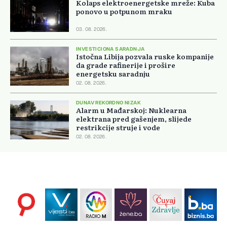
Kolaps elektroenergetske mreže: Kuba
ponovo u potpunom mraku
03. 08. 2026.
INVESTICIONA SARADNJA
Istočna Libija pozvala ruske kompanije
da grade rafinerije i prošire
energetsku saradnju
02. 08. 2026.
DUNAV REKORDNO NIZAK
Alarm u Mađarskoj: Nuklearna
elektrana pred gašenjem, slijede
restrikcije struje i vode
02. 08. 2026.