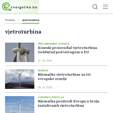
Početna
vjetroturbina
vjetroturbina
PRELIMINARNA ISTRAGA
Kineski proizvođač vjetroturbina
Goldwind pod istragom u EU
07. 02. 2026.
NORDEX
Njemačke vjetroturbine za tri
evropske zemlje
06. 07. 2025.
LIDERSKA POZICIJA
Njemačka predvodi Evropu u broju
instaliranih vjetroturbina