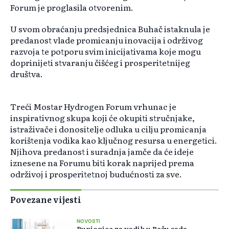
Forum je proglasila otvorenim.
U svom obraćanju predsjednica Buhač istaknula je
predanost vlade promicanju inovacija i održivog
razvoja te potporu svim inicijativama koje mogu
doprinijeti stvaranju čišćeg i prosperitetnijeg
društva.
Treći Mostar Hydrogen Forum vrhunac je
inspirativnog skupa koji će okupiti stručnjake,
istraživače i donositelje odluka u cilju promicanja
korištenja vodika kao ključnog resursa u energetici.
Njihova predanost i suradnja jamče da će ideje
iznesene na Forumu biti korak naprijed prema
održivoj i prosperitetnoj budućnosti za sve.
Povezane vijesti
NOVOSTI
Punionice za vodik u Beču sada