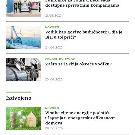
dostupne i privatnim kompanijama
21. 05. 2025.
NOVOSTI
Vodik kao gorivo budućnosti: Gdje je
BiH u toj priči?
24. 04. 2025.
OBNOVLJIVI IZVORI
Zašto se i Srbija okreće vodiku?
20. 04. 2025.
Izdvojeno
NOVOSTI
Visoke cijene energije podstiču
ulaganja u energetsku efikasnost
domova
06. 08. 2026.