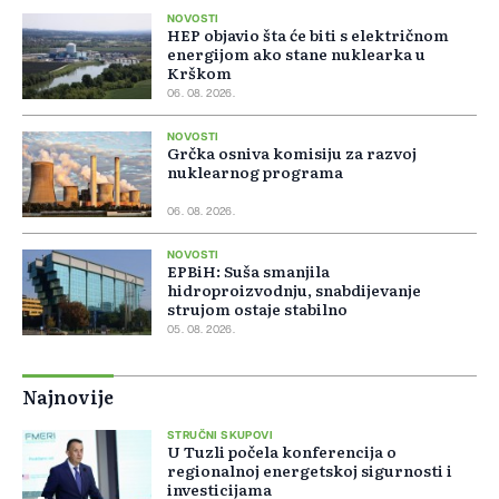
NOVOSTI
HEP objavio šta će biti s električnom
energijom ako stane nuklearka u
Krškom
06. 08. 2026.
NOVOSTI
Grčka osniva komisiju za razvoj
nuklearnog programa
06. 08. 2026.
NOVOSTI
EPBiH: Suša smanjila
hidroproizvodnju, snabdijevanje
strujom ostaje stabilno
05. 08. 2026.
Najnovije
STRUČNI SKUPOVI
U Tuzli počela konferencija o
regionalnoj energetskoj sigurnosti i
investicijama