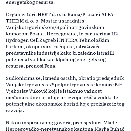
energetskog resursa.
Organizatori, HEET d. o. o. Rama/Prozor i ALFA
THERM d. o. o. Mostar u saradnji s
Vanjskotrgovinskom/Spoljnotrgovinskom
komorom Bosne i Hercegovine, te partnerima H2-
Hydrogen Cell Zagreb i INTERA Tehnološkim
Parkom, okupili su stručnjake, istraživače i
predstavnike industrije kako bi zajedno istražili
potencijal vodika kao ključnog energetskog
resursa, prenosi Fena.
Sudionicima se, između ostalih, obratio predsjednik
Vanjskotrgovinske/Spoljnotrgovinske komore BiH
Vjekoslav Vuković koji je istaknuo važnost
međunarodne saradnje u razvoju tržišta vodika te
potencijalne ekonomske koristi koje proizlaze iz tog
razvoja.
Nakon inspirativnog govora, predsjednica Vlade
Hercegovačko-neretvanskog kantona Marija Buhač