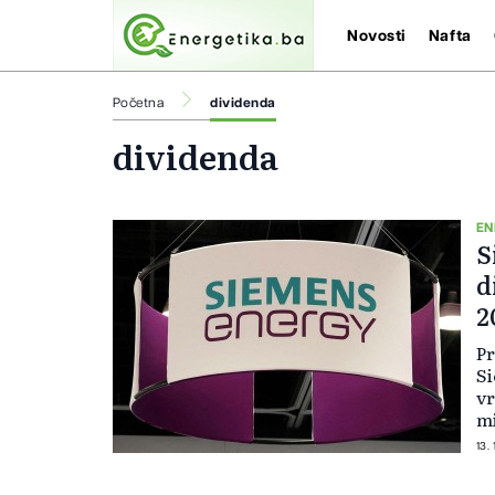
Novosti
Nafta
Početna
dividenda
dividenda
EN
S
d
2
Pr
Si
vr
mi
dr
13. 
en
po