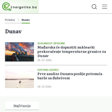
Početna
Dunav
Dunav
SIGURNOST OPSKRBE
Mađarska će dopustiti nuklearki
prekoračenje temperaturne granice za
Dunav
29. 07. 2024.
ISPITANI UZORCI
Prve analize Dunava poslije potonuća
barže sa đubrivom
06. 01. 2024.
Najčitanije