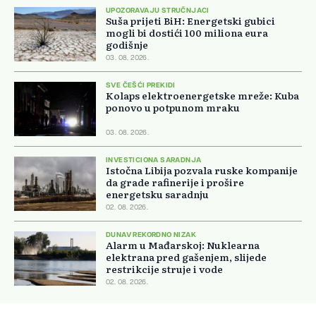
UPOZORAVAJU STRUČNJACI
Suša prijeti BiH: Energetski gubici
mogli bi dostići 100 miliona eura
godišnje
03. 08. 2026.
SVE ČEŠĆI PREKIDI
Kolaps elektroenergetske mreže: Kuba
ponovo u potpunom mraku
03. 08. 2026.
INVESTICIONA SARADNJA
Istočna Libija pozvala ruske kompanije
da grade rafinerije i prošire
energetsku saradnju
02. 08. 2026.
DUNAV REKORDNO NIZAK
Alarm u Mađarskoj: Nuklearna
elektrana pred gašenjem, slijede
restrikcije struje i vode
02. 08. 2026.