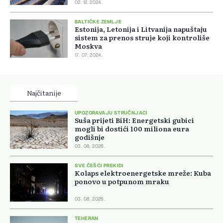
02. 12. 2024.
BALTIČKE ZEMLJE
Estonija, Letonija i Litvanija napuštaju
sistem za prenos struje koji kontroliše
Moskva
17. 07. 2024.
Najčitanije
UPOZORAVAJU STRUČNJACI
Suša prijeti BiH: Energetski gubici
mogli bi dostići 100 miliona eura
godišnje
03. 08. 2026.
SVE ČEŠĆI PREKIDI
Kolaps elektroenergetske mreže: Kuba
ponovo u potpunom mraku
03. 08. 2026.
TEHERAN