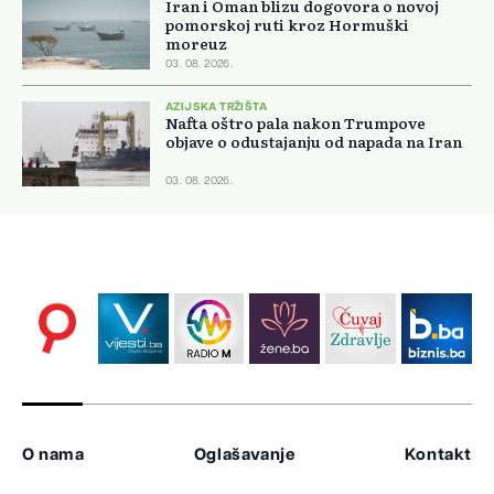
Iran i Oman blizu dogovora o novoj
pomorskoj ruti kroz Hormuški
moreuz
03. 08. 2026.
AZIJSKA TRŽIŠTA
Nafta oštro pala nakon Trumpove
objave o odustajanju od napada na Iran
03. 08. 2026.
O nama
Oglašavanje
Kontakt