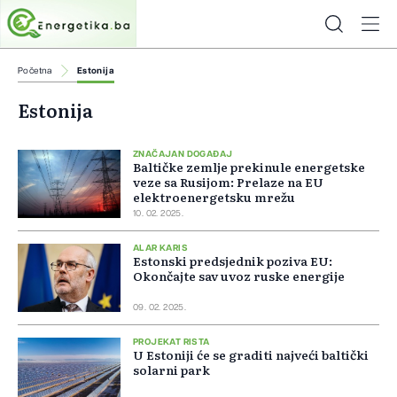
Početna
Estonija
Estonija
ZNAČAJAN DOGAĐAJ
Baltičke zemlje prekinule energetske
veze sa Rusijom: Prelaze na EU
elektroenergetsku mrežu
10. 02. 2025.
ALAR KARIS
Estonski predsjednik poziva EU:
Okončajte sav uvoz ruske energije
09. 02. 2025.
PROJEKAT RISTA
U Estoniji će se graditi najveći baltički
solarni park