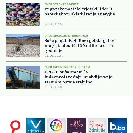
ENERGETSKI ZAOKRET
Bugarska postala svjetski lider u
baterijskom skladištenju energije
08. 08. 2026.
UPOZORAVAJU STRUČNJACI
Suša prijeti BiH: Energetski gubici
mogli bi dostići 100 miliona eura
godišnje
03. 08. 2026.
ELEKTROENERGETSKI SISTEM
EPBiH: Suša smanjila
hidroproizvodnju, snabdijevanje
strujom ostaje stabilno
05. 08. 2026.