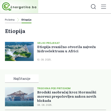
Početna
Etiopija
Etiopija
VELIKI PROJEKAT
Etiopija zvanično otvorila najveću
hidroelektranu u Africi
10. 09. 2025.
Najčitanije
TRGOVINA POD PRITISKOM
Brodski saobraćaj kroz Hormuški
moreuz prepolovljen nakon novih
blokada
08. 08. 2026.