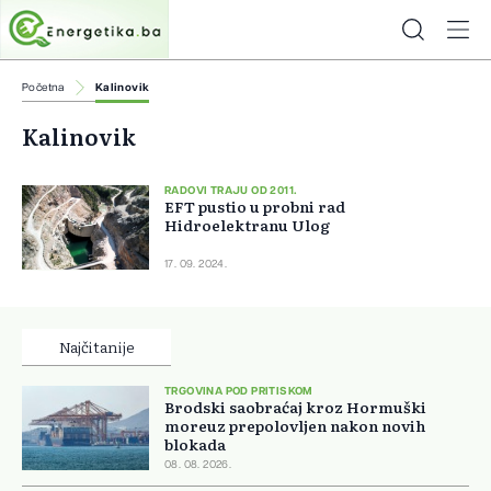
Početna
Kalinovik
Kalinovik
RADOVI TRAJU OD 2011.
EFT pustio u probni rad
Hidroelektranu Ulog
17. 09. 2024.
Najčitanije
TRGOVINA POD PRITISKOM
Brodski saobraćaj kroz Hormuški
moreuz prepolovljen nakon novih
blokada
08. 08. 2026.