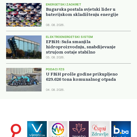
ENERGETSKI ZAOKRET
Bugarska postala svjetski lider u
baterijskom skladištenju energije
08. 08. 2026.
ELEKTROENERGETSKI SISTEM
EPBiH: Suša smanjila
hidroproizvodnju, snabdijevanje
strujom ostaje stabilno
05. 08. 2026.
PODACI FZS
U FBiH prošle godine prikupljeno
629.626 tona komunalnog otpada
04. 08. 2026.