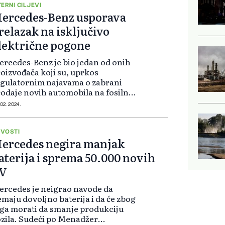
TERNI CILJEVI
ercedes-Benz usporava
relazak na isključivo
lektrične pogone
rcedes-Benz je bio jedan od onih
oizvođača koji su, uprkos
gulatornim najavama o zabrani
odaje novih automobila na fosilna
riva od 2035. godine, svoje interne
 02. 2024.
ljeve postavili nešto ambicioznije.
ije tri su godine tako bili naj...
VOSTI
ercedes negira manjak
aterija i sprema 50.000 novih
V
rcedes je neigrao navode da
maju dovoljno baterija i da će zbog
ga morati da smanje produkciju
Sudeći po Menadžer