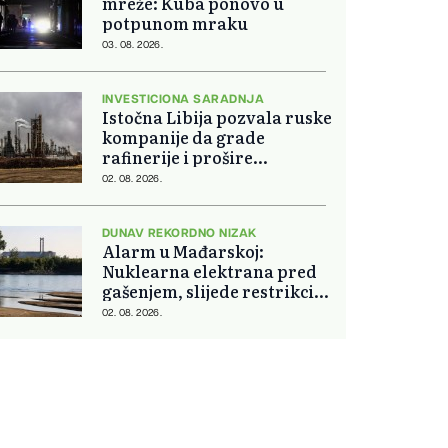
mreže: Kuba ponovo u
potpunom mraku
03. 08. 2026.
INVESTICIONA SARADNJA
Istočna Libija pozvala ruske
kompanije da grade
rafinerije i prošire
energetsku saradnju
02. 08. 2026.
DUNAV REKORDNO NIZAK
Alarm u Mađarskoj:
Nuklearna elektrana pred
gašenjem, slijede restrikcije
struje i vode
02. 08. 2026.