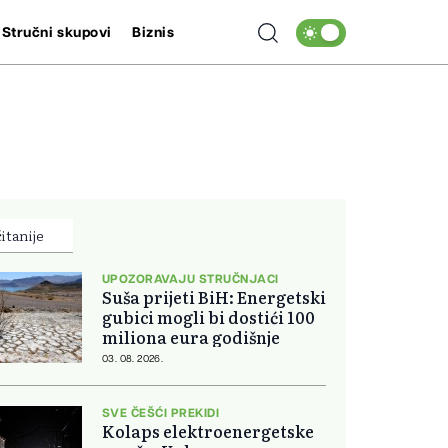
Stručni skupovi
Biznis
itanije
UPOZORAVAJU STRUČNJACI
Suša prijeti BiH: Energetski
gubici mogli bi dostići 100
miliona eura godišnje
03. 08. 2026.
SVE ČEŠĆI PREKIDI
Kolaps elektroenergetske