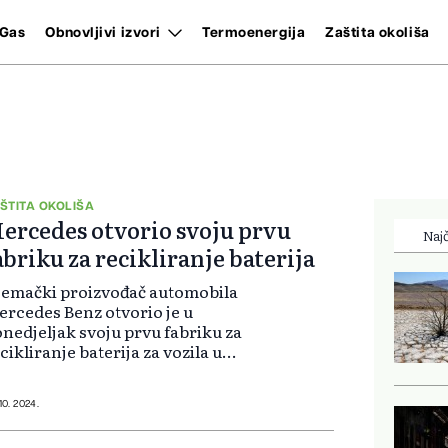
Gas
Obnovljivi izvori
Termoenergija
Zaštita okoliša
ŠTITA OKOLIŠA
ercedes otvorio svoju prvu
Najč
abriku za recikliranje baterija
emački proizvođač automobila
rcedes Benz otvorio je u
nedjeljak svoju prvu fabriku za
cikliranje baterija za vozila u
radu Kuppenheimu na jugu
emačke. Fabrika će u budućnosti
orabljati materijale koji se mogu
 10. 2024.
ciklirati za vi...