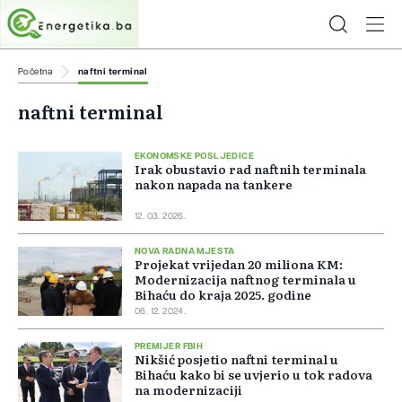
Početna
naftni terminal
naftni terminal
EKONOMSKE POSLJEDICE
Irak obustavio rad naftnih terminala
nakon napada na tankere
12. 03. 2026.
NOVA RADNA MJESTA
Projekat vrijedan 20 miliona KM:
Modernizacija naftnog terminala u
Bihaću do kraja 2025. godine
06. 12. 2024.
PREMIJER FBIH
Nikšić posjetio naftni terminal u
Bihaću kako bi se uvjerio u tok radova
na modernizaciji