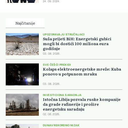
24. 09. 2024.
Najčitanije
UPOZORAVAJU STRUČNJACI
Suša prijeti BiH: Energetski gubici
mogli bi dostići 100 miliona eura
godišnje
03. 08. 2026.
SVE ČEŠĆI PREKIDI
Kolaps elektroenergetske mreže: Kuba
ponovo u potpunom mraku
03. 08. 2026.
INVESTICIONA SARADNJA
Istočna Libija pozvala ruske kompanije
da grade rafinerije i prošire
energetsku saradnju
02. 08. 2026.
DUNAV REKORDNO NIZAK