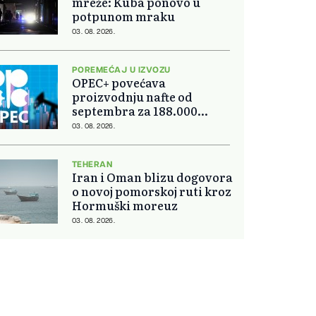
mreže: Kuba ponovo u
potpunom mraku
03. 08. 2026.
POREMEĆAJ U IZVOZU
OPEC+ povećava
proizvodnju nafte od
septembra za 188.000
barela dnevno
03. 08. 2026.
TEHERAN
Iran i Oman blizu dogovora
o novoj pomorskoj ruti kroz
Hormuški moreuz
03. 08. 2026.