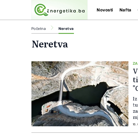
Novosti
Nafta
Početna
Neretva
Neretva
ZA
V
t
"
Iz
tu
za
mj
sv
16.
lo
ci