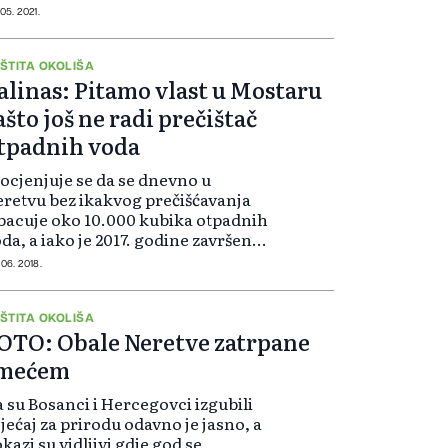
ližnji Balića potok, te potom u
 05. 2021.
ešanicu, pa Neretvu, te na koncu u
blaničko jezero. Agencija...
ŠTITA OKOLIŠA
alinas: Pitamo vlast u Mostaru
ašto još ne radi prečištač
tpadnih voda
ocjenjuje se da se dnevno u
retvu bez ikakvog prečišćavanja
bacuje oko 10.000 kubika otpadnih
da, a iako je 2017. godine završen
šemilionski projekt prečistača
 06. 2018.
padnih voda na području Mostara
 još uvijek nije otpočeo s radom...
ŠTITA OKOLIŠA
OTO: Obale Neretve zatrpane
mećem
 su Bosanci i Hercegovci izgubili
jećaj za prirodu odavno je jasno, a
kazi su vidljivi gdje god se