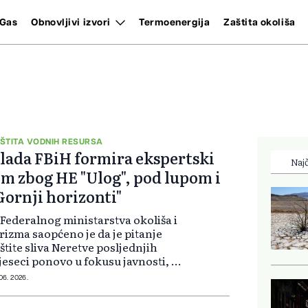
Gas
Obnovljivi izvori
Termoenergija
Zaštita okoliša
ŠTITA VODNIH RESURSA
lada FBiH formira ekspertski
Najč
im zbog HE "Ulog", pod lupom i
Gornji horizonti"
 Federalnog ministarstva okoliša i
rizma saopćeno je da je pitanje
štite sliva Neretve posljednjih
eseci ponovo u fokusu javnosti, uz
e češća upozorenja stručnjaka,
 06. 2026.
kalnih zajednica i organizacija
vilnog društva o mogućim dugo...