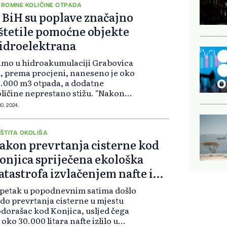
ROMNE KOLIČINE OTPADA
 BiH su poplave značajno
štetile pomoćne objekte
idroelektrana
mo u hidroakumulaciji Grabovica
, prema procjeni, naneseno je oko
.000 m3 otpada, a dodatne
ličine neprestano stižu. "Nakon
o su stečeni uvjeti, Elektroprivreda
10. 2024.
H angažiranjem raspoložive
hanizacije i ljudstva iz HE na
retv...
ŠTITA OKOLIŠA
akon prevrtanja cisterne kod
onjica spriječena ekološka
atastrofa izvlačenjem nafte iz
eretve
petak u popodnevnim satima došlo
 do prevrtanja cisterne u mjestu
dorašac kod Konjica, usljed čega
 oko 30.000 litara nafte izlilo u