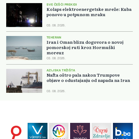
SVE ČEŠĆI PREKIDI
Kolaps elektroenergetske mreže: Kuba
ponovo u potpunom mraku
03. 08. 2026.
TEHERAN
Iran i Oman blizu dogovora o novoj
pomorskoj ruti kroz Hormuški
moreuz
03. 08. 2026.
AZIJSKA TRŽIŠTA
Nafta oštro pala nakon Trumpove
objave o odustajanju od napada na Iran
03. 08. 2026.