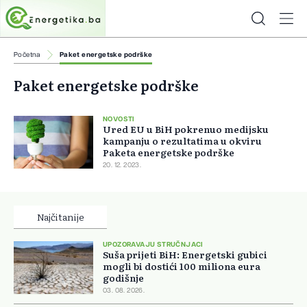
Početna
Paket energetske podrške
Paket energetske podrške
NOVOSTI
Ured EU u BiH pokrenuo medijsku
kampanju o rezultatima u okviru
Paketa energetske podrške
20. 12. 2023.
Najčitanije
UPOZORAVAJU STRUČNJACI
Suša prijeti BiH: Energetski gubici
mogli bi dostići 100 miliona eura
godišnje
03. 08. 2026.