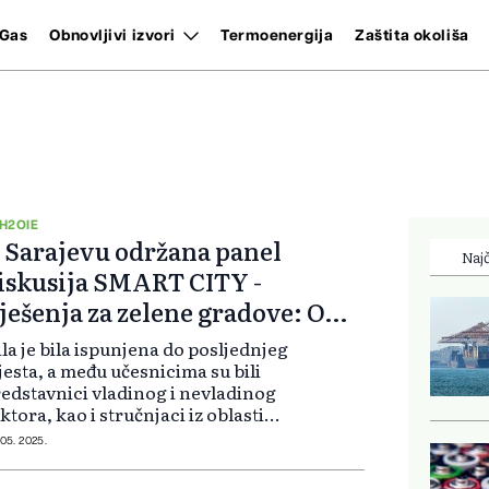
Gas
Obnovljivi izvori
Termoenergija
Zaštita okoliša
H2OIE
 Sarajevu održana panel
Najč
iskusija SMART CITY -
ješenja za zelene gradove: Ovo
u detalji
la je bila ispunjena do posljednjeg
esta, a među učesnicima su bili
edstavnici vladinog i nevladinog
ktora, kao i stručnjaci iz oblasti
rživog urbanog razvoja, inovacija
 05. 2025.
pametnih tehnologija. Moderator
gađaja bila je Mersiha B...