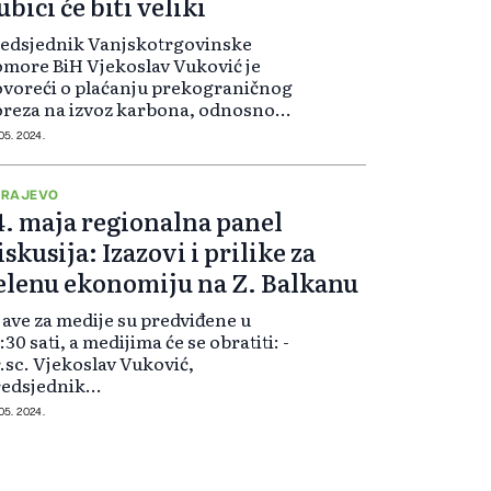
ubici će biti veliki
redsjednik Vanjskotrgovinske
more BiH Vjekoslav Vuković je
voreći o plaćanju prekograničnog
reza na izvoz karbona, odnosno
ih štetnih emisija koje se dešavaju
 05. 2024.
bh. industriji, kazao da su radili
zličite simulacije o tome šta se...
ARAJEVO
4. maja regionalna panel
iskusija: Izazovi i prilike za
elenu ekonomiju na Z. Balkanu
jave za medije su predviđene u
:30 sati, a medijima će se obratiti: -
.sc. Vjekoslav Vuković,
redsjednik
anjskotrgovinske/Spoljnotrgovinske
 05. 2024.
more BiH- predstavnik/ca
mbasade Savezne Republike
jemačke- predstavnik/ca