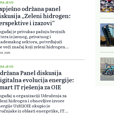
ARAJEVO
spješno održana panel
iskusija „Zeleni hidrogen:
erspektive i izazovi“
gađaj je privukao pažnju brojnih
tera iz javnog, privatnog i
ademskog sektora, potvrđujući
e veći značaj koji zeleni hidrogen
ma u savremenim energetskim
 04. 2025.
rategijama. U fokusu razgovora
li su potencijali i izazovi primjene
len...
ARAJEVO
držana Panel diskusija
igitalna evolucija energije:
mart IT rješenja za OIE
gađaj u organizaciji Udruženja za
leni hidrogen i obnovljive izvore
ergije UzH2OIE okupio je
ručnjake iz oblasti energetike, IT-