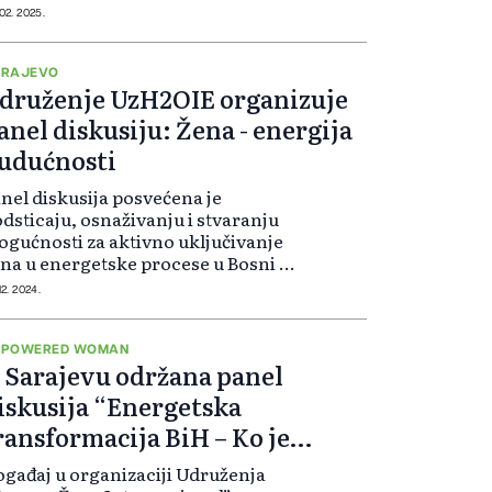
 kao i veliki broj predstavnika
 02. 2025.
adinog i nevladinog sektora. U
isustvu velikog broja
sjetilaca,...
ARAJEVO
druženje UzH2OIE organizuje
anel diskusiju: Žena - energija
udućnosti
nel diskusija posvećena je
dsticaju, osnaživanju i stvaranju
gućnosti za aktivno uključivanje
na u energetske procese u Bosni i
rcegovini. Učešće je besplatno za
12. 2024.
e posjetitelje, a registraciju
žete izvršiti putem linka najkas...
MPOWERED WOMAN
 Sarajevu održana panel
iskusija “Energetska
ransformacija BiH – Ko je
palio svjetlo?
gađaj u organizaciji Udruženja