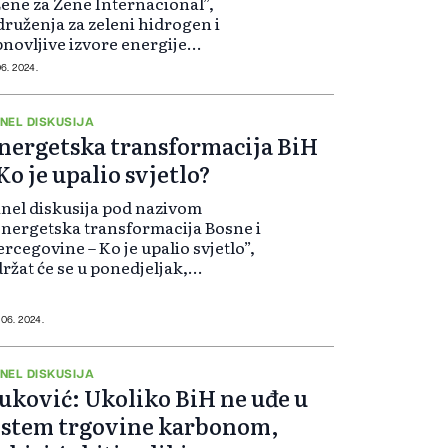
ene za Žene Internacional”,
ruženja za zeleni hidrogen i
novljive izvore energije
UzH2OIE”, kompanije EMPOWER
06. 2024.
NSULTING d.o.o, AIK d.o.o. i
vokatskog društva “Ibrahimović
CO”, privukao je veliki...
NEL DISKUSIJA
nergetska transformacija BiH
 Ko je upalio svjetlo?
nel diskusija pod nazivom
nergetska transformacija Bosne i
rcegovine – Ko je upalio svjetlo”,
ržat će se u ponedjeljak,
.06.2024. godine s početkom u 11
ti, u sali za seminare u SERDI, na
resi Kolodvorska broj 6, Novo
 06. 2024.
rajevo...
NEL DISKUSIJA
uković: Ukoliko BiH ne uđe u
istem trgovine karbonom,