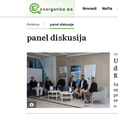
Novosti
Nafta
Početna
panel diskusija
panel diskusija
UZ
U
d
R
s
Sa
mj
pr
se
od
29.
i 
do