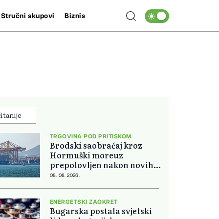
Stručni skupovi
Biznis
itanije
TRGOVINA POD PRITISKOM
Brodski saobraćaj kroz
Hormuški moreuz
prepolovljen nakon novih
blokada
08. 08. 2026.
ENERGETSKI ZAOKRET
Bugarska postala svjetski