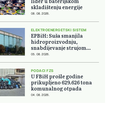
lider u baterijskom
skladištenju energije
08. 08. 2026.
ELEKTROENERGETSKI SISTEM
EPBiH: Suša smanjila
hidroproizvodnju,
snabdijevanje strujom
ostaje stabilno
05. 08. 2026.
PODACI FZS
U FBiH prošle godine
prikupljeno 629.626 tona
komunalnog otpada
04. 08. 2026.