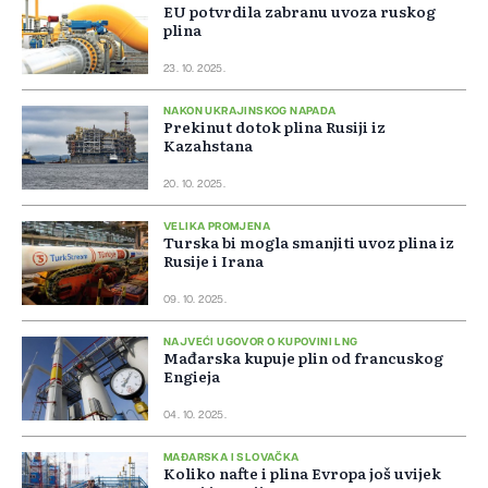
EU potvrdila zabranu uvoza ruskog
plina
23. 10. 2025.
NAKON UKRAJINSKOG NAPADA
Prekinut dotok plina Rusiji iz
Kazahstana
20. 10. 2025.
VELIKA PROMJENA
Turska bi mogla smanjiti uvoz plina iz
Rusije i Irana
09. 10. 2025.
NAJVEĆI UGOVOR O KUPOVINI LNG
Mađarska kupuje plin od francuskog
Engieja
04. 10. 2025.
MAĐARSKA I SLOVAČKA
Koliko nafte i plina Evropa još uvijek