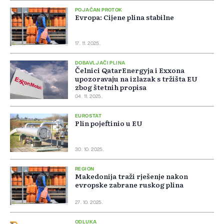
POJAČAN PROTOK
Evropa: Cijene plina stabilne
17. 11. 2025.
DOBAVLJAČI PLINA
Čelnici QatarEnergyja i Exxona
upozoravaju na izlazak s tržišta EU
zbog štetnih propisa
04. 11. 2025.
EUROSTAT
Plin pojeftinio u EU
30. 10. 2025.
REGION
Makedonija traži rješenje nakon
evropske zabrane ruskog plina
27. 10. 2025.
ODLUKA