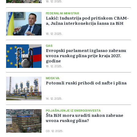
18. 12. 2025.
FEDERALNI MINISTAR
Lakić: Industrija pod pritiskom CBAM-
a, Južna interkonekcija šansa za BiH
18. 12. 2025.
GAS
Evropski parlament izglasao zabranu
uvoza ruskog plina prije kraja 2027.
godine
18. 12. 2025.
MOSKVA
Potonuli ruski prihodi od nafte i plina
14. 12. 2025.
POJAŠNJENJE IZ ENERGOINVESTA
Šta BiH mora uraditi nakon zabrane
uvoza ruskog plina?
03. 12. 2025.