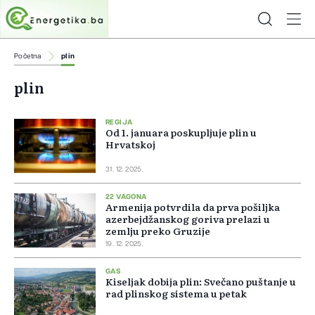
Početna
plin
plin
REGIJA
Od 1. januara poskupljuje plin u
Hrvatskoj
31. 12. 2025.
22 VAGONA
Armenija potvrdila da prva pošiljka
azerbejdžanskog goriva prelazi u
zemlju preko Gruzije
19. 12. 2025.
GAS
Kiseljak dobija plin: Svečano puštanje u
rad plinskog sistema u petak