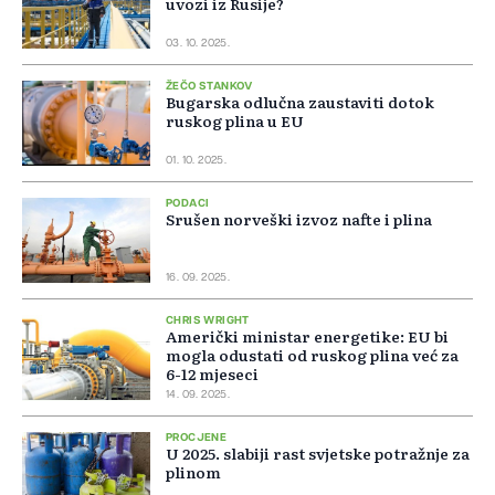
uvozi iz Rusije?
03. 10. 2025.
ŽEČO STANKOV
Bugarska odlučna zaustaviti dotok
ruskog plina u EU
01. 10. 2025.
PODACI
Srušen norveški izvoz nafte i plina
16. 09. 2025.
CHRIS WRIGHT
Američki ministar energetike: EU bi
mogla odustati od ruskog plina već za
6-12 mjeseci
14. 09. 2025.
PROCJENE
U 2025. slabiji rast svjetske potražnje za
plinom