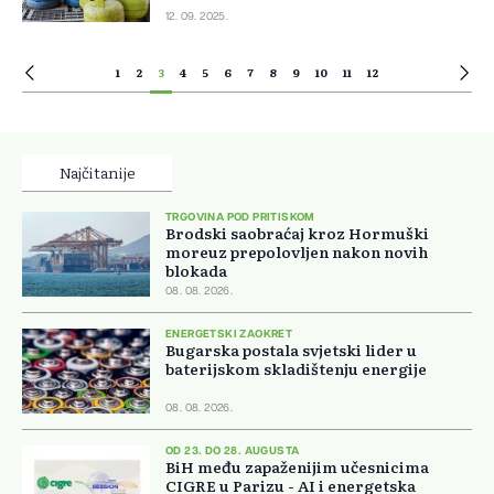
12. 09. 2025.
1
2
3
4
5
6
7
8
9
10
11
12
Najčitanije
TRGOVINA POD PRITISKOM
Brodski saobraćaj kroz Hormuški
moreuz prepolovljen nakon novih
blokada
08. 08. 2026.
ENERGETSKI ZAOKRET
Bugarska postala svjetski lider u
baterijskom skladištenju energije
08. 08. 2026.
OD 23. DO 28. AUGUSTA
BiH među zapaženijim učesnicima
CIGRE u Parizu - AI i energetska