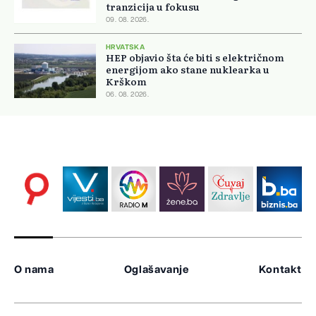
tranzicija u fokusu
09. 08. 2026.
HRVATSKA
HEP objavio šta će biti s električnom
energijom ako stane nuklearka u
Krškom
06. 08. 2026.
O nama
Oglašavanje
Kontakt