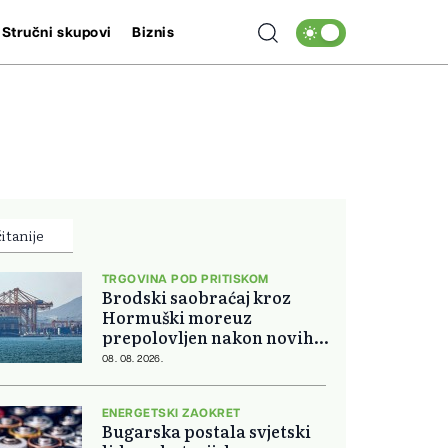
Stručni skupovi
Biznis
itanije
TRGOVINA POD PRITISKOM
Brodski saobraćaj kroz
Hormuški moreuz
prepolovljen nakon novih
blokada
08. 08. 2026.
ENERGETSKI ZAOKRET
Bugarska postala svjetski