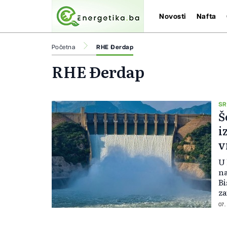
Novosti
Nafta
Početna
RHE Đerdap
RHE Đerdap
SR
Š
i
v
U
na
Bi
za
is
07.
im
iz