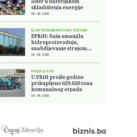
lider u baterijskom
skladištenju energije
08. 08. 2026.
ELEKTROENERGETSKI SISTEM
EPBiH: Suša smanjila
hidroproizvodnju,
snabdijevanje strujom
ostaje stabilno
05. 08. 2026.
PODACI FZS
U FBiH prošle godine
prikupljeno 629.626 tona
komunalnog otpada
04. 08. 2026.