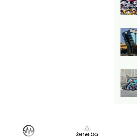
do...