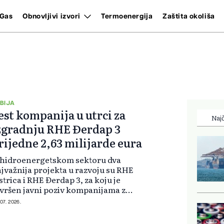
Gas
Obnovljivi izvori
Termoenergija
Zaštita okoliša
BIJA
est kompanija u utrci za
Najč
zgradnju RHE Đerdap 3
rijedne 2,63 milijarde eura
 hidroenergetskom sektoru dva
jvažnija projekta u razvoju su RHE
strica i RHE Đerdap 3, za koju je
vršen javni poziv kompanijama za
kazivanje interesa. Trenutno
 07. 2026.
amo šest kompanija koje su
razile zainteresovanost - rekla je