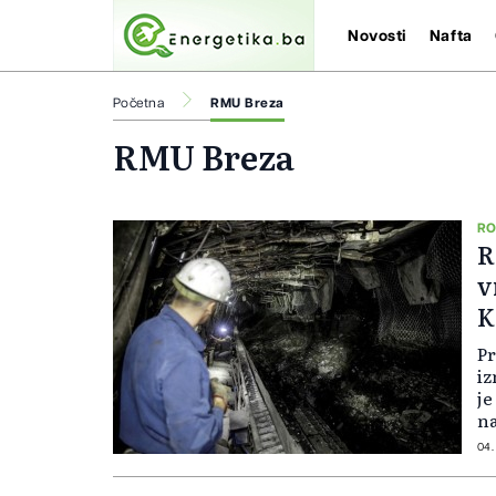
Novosti
Nafta
Početna
RMU Breza
RMU Breza
RO
R
v
K
Pr
iz
je
na
ug
04.
po
je