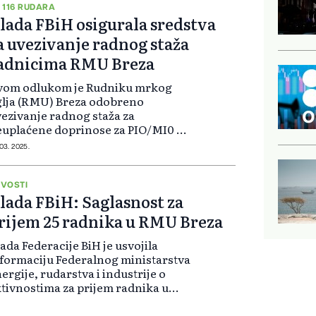
 116 RUDARA
lada FBiH osigurala sredstva
a uvezivanje radnog staža
adnicima RMU Breza
vom odlukom je Rudniku mrkog
lja (RMU) Breza odobreno
ezivanje radnog staža za
uplaćene doprinose za PIO/MI0 za
st radnika koji su stekli uslove za
 03. 2025.
nzionisanje, u ukupnom iznosu od
6.038,72 KM, kao i za 110 radnika
ji ostvaru...
VOSTI
lada FBiH: Saglasnost za
rijem 25 radnika u RMU Breza
ada Federacije BiH je usvojila
formaciju Federalnog ministarstva
ergije, rudarstva i industrije o
tivnostima za prijem radnika u
dnik mrkog uglja Breza d.o.o.
eza, koji posluje u sastavu