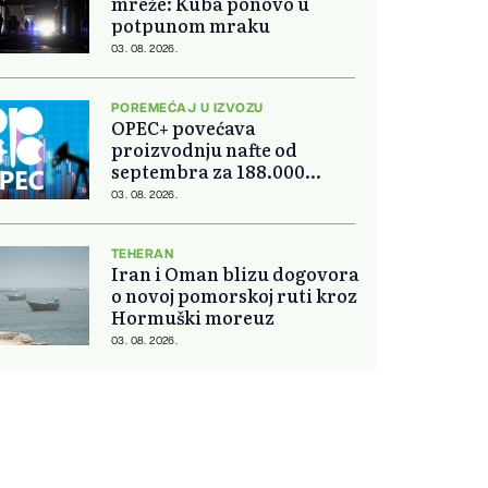
mreže: Kuba ponovo u
potpunom mraku
03. 08. 2026.
POREMEĆAJ U IZVOZU
OPEC+ povećava
proizvodnju nafte od
septembra za 188.000
barela dnevno
03. 08. 2026.
TEHERAN
Iran i Oman blizu dogovora
o novoj pomorskoj ruti kroz
Hormuški moreuz
03. 08. 2026.