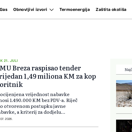
Gas
Obnovljivi izvori
Termoenergija
Zaštita okoliša
K 21. JULI
MU Breza raspisao tender
Najč
rijedan 1,49 miliona KM za kop
oritnik
ocijenjena vrijednost nabavke
nosi 1.490.000 KM bez PDV-a. Riječ
 o otvorenom postupku javne
bavke, a kriterij za dodjelu
ovora je najniža cijena. Nabavka je
 07. 2026.
dijeljena na dva lota, a predviđeno
 provođenje e-aukcije. Prvi lo...