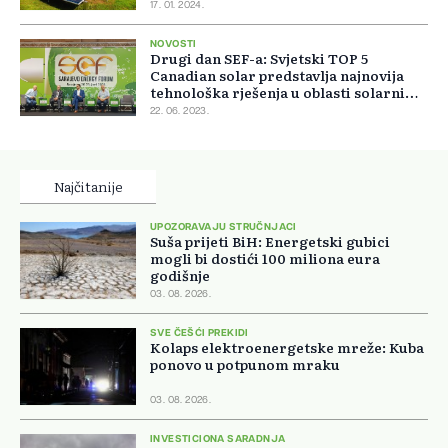
17. 01. 2024.
NOVOSTI
Drugi dan SEF-a: Svjetski TOP 5
Canadian solar predstavlja najnovija
tehnološka rješenja u oblasti solarnih
panela
22. 06. 2023.
Najčitanije
UPOZORAVAJU STRUČNJACI
Suša prijeti BiH: Energetski gubici
mogli bi dostići 100 miliona eura
godišnje
03. 08. 2026.
SVE ČEŠĆI PREKIDI
Kolaps elektroenergetske mreže: Kuba
ponovo u potpunom mraku
03. 08. 2026.
INVESTICIONA SARADNJA