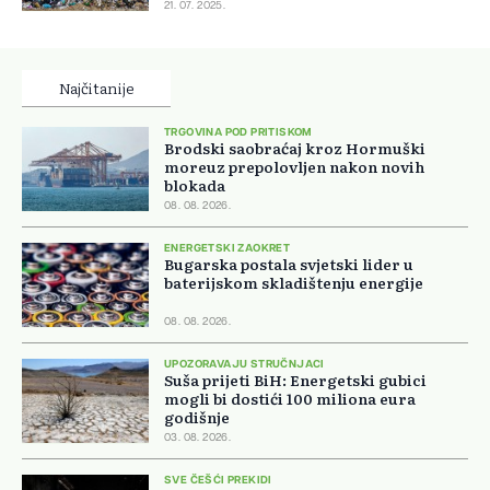
21. 07. 2025.
Najčitanije
TRGOVINA POD PRITISKOM
Brodski saobraćaj kroz Hormuški
moreuz prepolovljen nakon novih
blokada
08. 08. 2026.
ENERGETSKI ZAOKRET
Bugarska postala svjetski lider u
baterijskom skladištenju energije
08. 08. 2026.
UPOZORAVAJU STRUČNJACI
Suša prijeti BiH: Energetski gubici
mogli bi dostići 100 miliona eura
godišnje
03. 08. 2026.
SVE ČEŠĆI PREKIDI