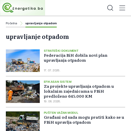
Početna
upravljanje otpadom
upravljanje otpadom
STRATEŠKI DOKUMENT
Federacija BiH dobila novi plan
upravljanja otpadom
17. 07. 2026.
EFIKASAN SISTEM
Za projekte upravljanja otpadom u
lokalnim zajednicama u FBiH
predloženo 645.000 KM
19. 06. 2026.
PUŠTEN VAŽAN MODUL
Građani od sada mogu pratiti kako se u
FBiH upravlja otpadom