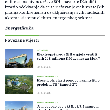
entiteta i na nivou države BiH - naveo je Džindić i
izrazio očekivanje da će se rješavanje ovih strateških
pitanja konkretizirati uz uključivanje svih nadležnih
aktera u sistemu elektro-energetskog sektora.
Energetika.ba
Povezane vijesti
NOVOSTI
Elektroprivreda BiH uspjela vratiti
svih 248 miliona KM avansa za Blok 7
20. 12. 2024.
TERMOENERGIJA
Hoće li bh. vlasti ponovo razmisliti o
projektu TE “Banovići”?
26. 12. 2023.
TERMOENERGIJA
Je li propao projekt Blok 7: Imamo li