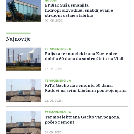
NOVOSTI
EPBiH: Suša smanjila
hidroproizvodnju, snabdijevanje
strujom ostaje stabilno
05. 08. 2026.
Najnovije
TERMOENERGIJA
Poljska termoelektrana Kozienice
dobila 60 dana da sanira štetu na Visli
27. 06. 2026.
TERMOENERGIJA
RiTE Gacko na remontu 50 dana:
Radovi na svim ključnim postrojenjima
22. 06. 2026.
TERMOENERGIJA
Termoelektrana Gacko van pogona,
počeo remont
31. 05. 2026.