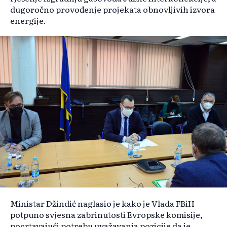
dugoročno provođenje projekata obnovljivih izvora
energije.
Ministar Džindić naglasio je kako je Vlada FBiH
potpuno svjesna zabrinutosti Evropske komisije,
pocrtavajući potrebu uvažavanja pozicije da je