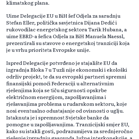
klimatskog plana.
Uime Delegacije EU u BiH šef Odjela za saradnju
Stefan Eller, politička savjetnica Dijana Dedić i
rukovodilac energetskog sektora Tarik Hubana, a
uime EBRD-a šefica Odjela za BiH Manuela Naessl,
prezentirali su stavove o energetskoj tranziciji koja
je u vrhu prioriteta Evropske unije.
Ispred Delegacije potvrđeno je stajalište EU da
izgradnja Bloka 7 u Tuzli nije ekonomski i ekološki
održiv projekt, te da su evropski partneri spremni
finansijski pomoći Federaciji u alternativnim
rješenjima koja se tiču sigurnosti opskrbe
električnom energijom, zapošljavanjima i
rješavanjima problema u rudarskom sektoru, koje
nosi eventualno odustajanje od ovisnosti o uglju.
Istaknuta je i spremnost Svjetske banke da
pomogne u zapošljavanjima. Tranzicijski smjer EU,
kako su istakli gosti, podrazumijeva za srednjeročno
rješenje izgradnju gasovoda Južne interkonekcije, a