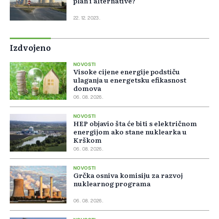
plan i alternative?
22. 12. 2023.
Izdvojeno
NOVOSTI
Visoke cijene energije podstiču
ulaganja u energetsku efikasnost
domova
06. 08. 2026.
NOVOSTI
HEP objavio šta će biti s električnom
energijom ako stane nuklearka u
Krškom
06. 08. 2026.
NOVOSTI
Grčka osniva komisiju za razvoj
nuklearnog programa
06. 08. 2026.