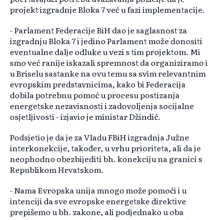
projekt izgradnje Bloka 7 već u fazi implementacije.
- Parlament Federacije BiH dao je saglasnost za
izgradnju Bloka 7 i jedino Parlament može donositi
eventualne dalje odluke u vezi s tim projektom. Mi
smo već ranije iskazali spremnost da organiziramo i
u Briselu sastanke na ovu temu sa svim relevantnim
evropskim predstavnicima, kako bi Federacija
dobila potrebnu pomoć u procesu postizanja
energetske nezavisnosti i zadovoljenja socijalne
osjetljivosti - izjavio je ministar Džindić.
Podsjetio je da je za Vladu FBiH izgradnja Južne
interkonekcije, također, u vrhu prioriteta, ali da je
neophodno obezbijediti bh. konekciju na granici s
Republikom Hrvatskom.
- Nama Evropska unija mnogo može pomoći i u
intenciji da sve evropske energetske direktive
prepišemo u bh. zakone, ali podjednako u oba