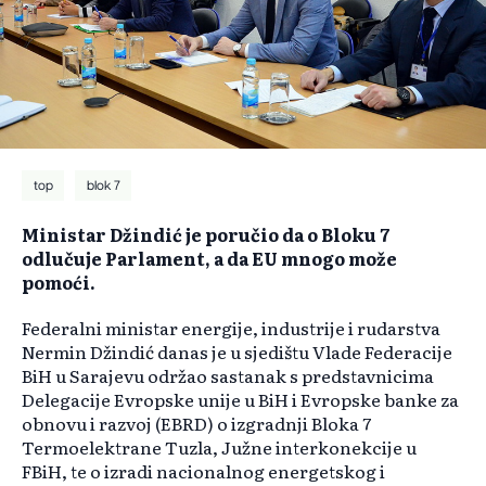
top
blok 7
Ministar Džindić je poručio da o Bloku 7
odlučuje Parlament, a da EU mnogo može
pomoći.
Federalni ministar energije, industrije i rudarstva
Nermin Džindić danas je u sjedištu Vlade Federacije
BiH u Sarajevu održao sastanak s predstavnicima
Delegacije Evropske unije u BiH i Evropske banke za
obnovu i razvoj (EBRD) o izgradnji Bloka 7
Termoelektrane Tuzla, Južne interkonekcije u
FBiH, te o izradi nacionalnog energetskog i