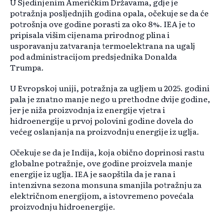
U Sjedinjenim Američkim Državama, gdje je
potražnja posljednjih godina opala, očekuje se da će
potrošnja ove godine porasti za oko 8%. IEA je to
pripisala višim cijenama prirodnog plina i
usporavanju zatvaranja termoelektrana na ugalj
pod administracijom predsjednika Donalda
Trumpa.
U Evropskoj uniji, potražnja za ugljem u 2025. godini
pala je znatno manje nego u prethodne dvije godine,
jer je niža proizvodnja iz energije vjetra i
hidroenergije u prvoj polovini godine dovela do
većeg oslanjanja na proizvodnju energije iz uglja.
Očekuje se da je Indija, koja obično doprinosi rastu
globalne potražnje, ove godine proizvela manje
energije iz uglja. IEA je saopštila da je rana i
intenzivna sezona monsuna smanjila potražnju za
električnom energijom, a istovremeno povećala
proizvodnju hidroenergije.