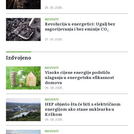
26. 05. 2026.
NOVOSTI
Revolucija u energetici: Ugalj bez
sagorijevanja i bez emisije CO₂
07. 05. 2026.
Izdvojeno
NOVOSTI
Visoke cijene energije podstiču
ulaganja u energetsku efikasnost
domova
06. 08. 2026.
NOVOSTI
HEP objavio šta će biti s električnom
energijom ako stane nuklearka u
Krškom
06. 08. 2026.
NOVOSTI