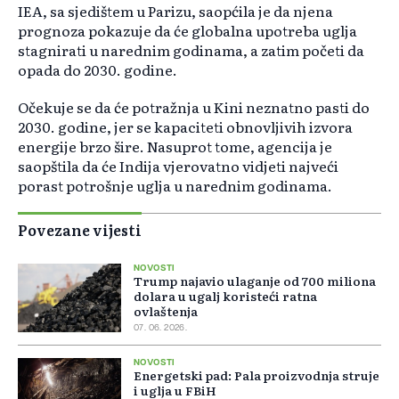
IEA, sa sjedištem u Parizu, saopćila je da njena
prognoza pokazuje da će globalna upotreba uglja
stagnirati u narednim godinama, a zatim početi da
opada do 2030. godine.
Očekuje se da će potražnja u Kini neznatno pasti do
2030. godine, jer se kapaciteti obnovljivih izvora
energije brzo šire. Nasuprot tome, agencija je
saopštila da će Indija vjerovatno vidjeti najveći
porast potrošnje uglja u narednim godinama.
Povezane vijesti
NOVOSTI
Trump najavio ulaganje od 700 miliona
dolara u ugalj koristeći ratna
ovlaštenja
07. 06. 2026.
NOVOSTI
Energetski pad: Pala proizvodnja struje
i uglja u FBiH