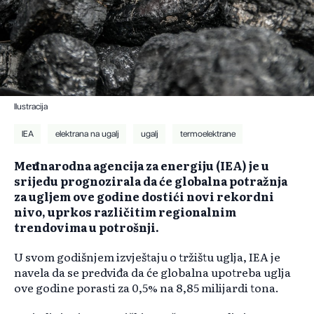
Ilustracija
IEA
elektrana na ugalj
ugalj
termoelektrane
Međunarodna agencija za energiju (IEA) je u
srijedu prognozirala da će globalna potražnja
za ugljem ove godine dostići novi rekordni
nivo, uprkos različitim regionalnim
trendovima u potrošnji.
U svom godišnjem izvještaju o tržištu uglja, IEA je
navela da se predviđa da će globalna upotreba uglja
ove godine porasti za 0,5% na 8,85 milijardi tona.