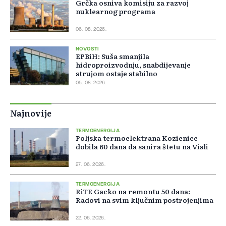
Grčka osniva komisiju za razvoj
nuklearnog programa
06. 08. 2026.
NOVOSTI
EPBiH: Suša smanjila
hidroproizvodnju, snabdijevanje
strujom ostaje stabilno
05. 08. 2026.
Najnovije
TERMOENERGIJA
Poljska termoelektrana Kozienice
dobila 60 dana da sanira štetu na Visli
27. 06. 2026.
TERMOENERGIJA
RiTE Gacko na remontu 50 dana:
Radovi na svim ključnim postrojenjima
22. 06. 2026.