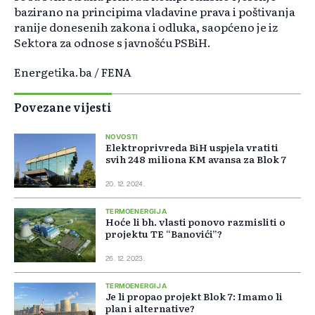
bazirano na principima vladavine prava i poštivanja
ranije donesenih zakona i odluka, saopćeno je iz
Sektora za odnose s javnošću PSBiH.
Energetika.ba / FENA
Povezane vijesti
NOVOSTI
Elektroprivreda BiH uspjela vratiti
svih 248 miliona KM avansa za Blok 7
20. 12. 2024.
TERMOENERGIJA
Hoće li bh. vlasti ponovo razmisliti o
projektu TE “Banovići”?
26. 12. 2023.
TERMOENERGIJA
Je li propao projekt Blok 7: Imamo li
plan i alternative?