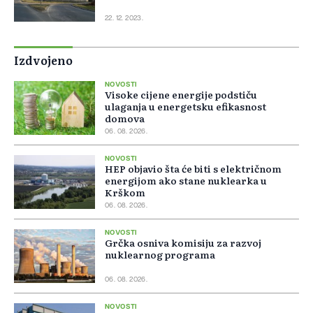
22. 12. 2023.
Izdvojeno
NOVOSTI
Visoke cijene energije podstiču
ulaganja u energetsku efikasnost
domova
06. 08. 2026.
NOVOSTI
HEP objavio šta će biti s električnom
energijom ako stane nuklearka u
Krškom
06. 08. 2026.
NOVOSTI
Grčka osniva komisiju za razvoj
nuklearnog programa
06. 08. 2026.
NOVOSTI