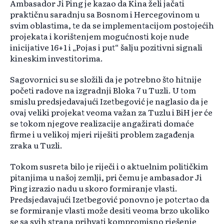
Ambasador Ji Ping je kazao da Kina želi jačati
praktičnu saradnju sa Bosnom i Hercegovinom u
svim oblastima, te da se implementacijom postojećih
projekata i korištenjem mogućnosti koje nude
inicijative 16+1 i „Pojas i put“ šalju pozitivni signali
kineskim investitorima.
Sagovornici su se složili da je potrebno što hitnije
početi radove na izgradnji Bloka 7 u Tuzli. U tom
smislu predsjedavajući Izetbegović je naglasio da je
ovaj veliki projekat veoma važan za Tuzlu i BiH jer će
se tokom njegove realizacije angažirati domaće
firme i u velikoj mjeri riješiti problem zagađenja
zraka u Tuzli.
Tokom susreta bilo je riječi i o aktuelnim političkim
pitanjima u našoj zemlji, pri čemu je ambasador Ji
Ping izrazio nadu u skoro formiranje vlasti.
Predsjedavajući Izetbegović ponovno je potcrtao da
se formiranje vlasti može desiti veoma brzo ukoliko
se sa svih strana prihvati kompromisno rješenje