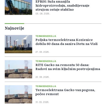
EPBiH: Suša smanjila
hidroproizvodnju, snabdijevanje
strujom ostaje stabilno
05. 08. 2026.
Najnovije
TERMOENERGIJA
Poljska termoelektrana Kozienice
dobila 60 dana da sanira štetu na Visli
27. 06. 2026.
TERMOENERGIJA
RiTE Gacko na remontu 50 dana:
Radovi na svim ključnim postrojenjima
22. 06. 2026.
TERMOENERGIJA
Termoelektrana Gacko van pogona,
počeo remont
31. 05. 2026.