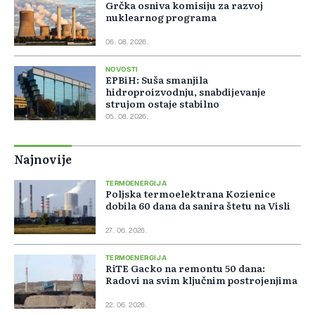
Grčka osniva komisiju za razvoj
nuklearnog programa
06. 08. 2026.
NOVOSTI
EPBiH: Suša smanjila
hidroproizvodnju, snabdijevanje
strujom ostaje stabilno
05. 08. 2026.
Najnovije
TERMOENERGIJA
Poljska termoelektrana Kozienice
dobila 60 dana da sanira štetu na Visli
27. 06. 2026.
TERMOENERGIJA
RiTE Gacko na remontu 50 dana:
Radovi na svim ključnim postrojenjima
22. 06. 2026.