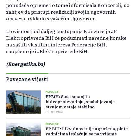
ponuđača opreme i o tome informisala Konzorcij, uz
zahtjev da pristupi realizaciji svojih ugovornih
obaveza u skladu s važećim Ugovorom.
U ovisnosti od daljeg postupanja Konzorcija JP
Elektroprivreda BiH će poduzimati naredne korake
na zaštiti vlastitih i interesa Federacije BiH,
saopćeno je iz Elektroprivrede BiH.
(Energetika.ba)
Povezane vijesti
NOVOSTI
EPBiH: Suša smanjila
hidroproizvodnju, snabdijevanje
strujom ostaje stabilno
05. 08. 2026.
NOVOSTI
EP BiH: Likvidnost nije ugrožena, plate
radnicima isplaćuju se na vrijeme