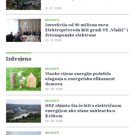
10. 07. 2026.
NOVOSTI
Investicija od 90 miliona eura:
Elektroprivreda BiH gradi VE „Vlašić“ i
fotonaponske elektrane
23. 01. 2026.
Izdvojeno
NOVOSTI
Visoke cijene energije podstiču
ulaganja u energetsku efikasnost
domova
06. 08. 2026.
NOVOSTI
HEP objavio šta će biti s električnom
energijom ako stane nuklearka u
Krškom
06. 08. 2026.
NOVOSTI