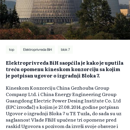
top
Elektroprivreda BiH
blok 7
Elektroprivreda BiH saopćila je kako je uputila
treću opomenu kineskom konzorciju sa kojim
je potpisan ugovor o izgradnji Bloka 7.
Kineskom Konzorciju China Gezhouba Group
Company Ltd. i China Energy Engineering Group
Guangdong Electric Power Desing Institute Co. Ltd
(EPC izvođač) s kojim je 27.08.2014.godine potpisan
Ugovor o izgradnji Bloka 7 u TE Tuzla, do sada su uz
saglasnost Vlade FBiH upućene tri opomene pred
raskid Ugovora s pozivom da izvrši svoje obaveze i