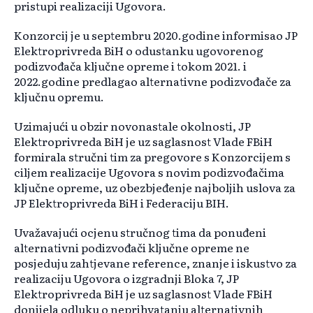
pristupi realizaciji Ugovora.
Konzorcij je u septembru 2020.godine informisao JP
Elektroprivreda BiH o odustanku ugovorenog
podizvođača ključne opreme i tokom 2021. i
2022.godine predlagao alternativne podizvođače za
ključnu opremu.
Uzimajući u obzir novonastale okolnosti, JP
Elektroprivreda BiH je uz saglasnost Vlade FBiH
formirala stručni tim za pregovore s Konzorcijem s
ciljem realizacije Ugovora s novim podizvođačima
ključne opreme, uz obezbjeđenje najboljih uslova za
JP Elektroprivreda BiH i Federaciju BIH.
Uvažavajući ocjenu stručnog tima da ponuđeni
alternativni podizvođači ključne opreme ne
posjeduju zahtjevane reference, znanje i iskustvo za
realizaciju Ugovora o izgradnji Bloka 7, JP
Elektroprivreda BiH je uz saglasnost Vlade FBiH
donijela odluku o neprihvatanju alternativnih