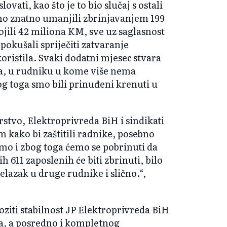
vati, kao što je to bio slučaj s ostali
o znatno umanjili zbrinjavanjem 199
jili 42 miliona KM, sve uz saglasnost
pokušali spriječiti zatvaranje
koristila. Svaki dodatni mjesec stvara
ka, u rudniku u kome više nema
g toga smo bili prinuđeni krenuti u
stvo, Elektroprivreda BiH i sindikati
m kako bi zaštitili radnike, posebno
o i zbog toga ćemo se pobrinuti da
h 611 zaposlenih će biti zbrinuti, bilo
elazak u druge rudnike i slično.“,
ziti stabilnost JP Elektroprivreda BiH
na, a posredno i kompletnog