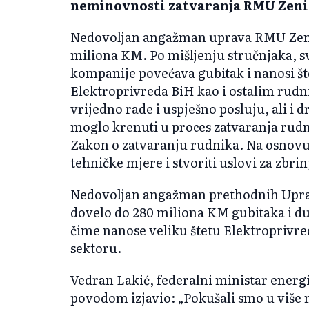
neminovnosti zatvaranja RMU Zeni
Nedovoljan angažman uprava RMU Zenic
miliona KM. Po mišljenju stručnjaka, 
kompanije povećava gubitak i nanosi š
Elektroprivreda BiH kao i ostalim rudn
vrijedno rade i uspješno posluju, ali i 
moglo krenuti u proces zatvaranja rudni
Zakon o zatvaranju rudnika. Na osnovu
tehničke mjere i stvoriti uslovi za zbri
Nedovoljan angažman prethodnih Upra
dovelo do 280 miliona KM gubitaka i d
čime nanose veliku štetu Elektroprivr
sektoru.
Vedran Lakić, federalni ministar energij
povodom izjavio: „Pokušali smo u više