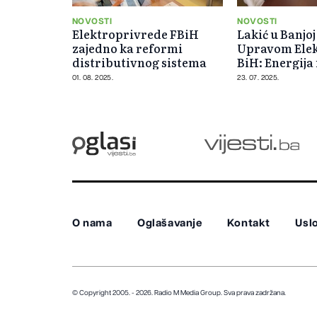
NOVOSTI
NOVOSTI
Elektroprivrede FBiH
Lakić u Banjoj
zajedno ka reformi
Upravom Ele
distributivnog sistema
BiH: Energija
zajednički pr
01. 08. 2025.
23. 07. 2025.
O nama
Oglašavanje
Kontakt
Uslo
© Copyright 2005. - 2026. Radio M Media Group.
Sva prava zadržana.