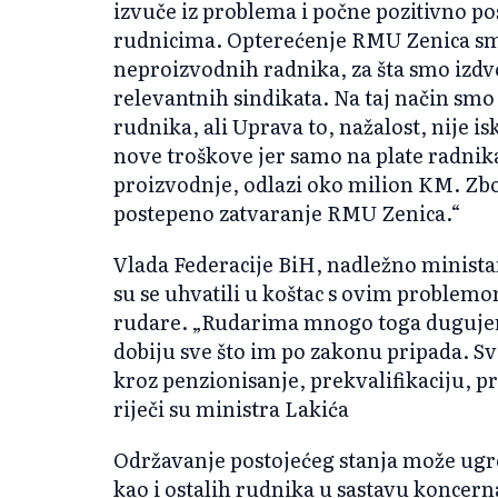
izvuče iz problema i počne pozitivno poslo
rudnicima. Opterećenje RMU Zenica sm
neproizvodnih radnika, za šta smo izdvo
relevantnih sindikata. Na taj način smo 
rudnika, ali Uprava to, nažalost, nije is
nove troškove jer samo na plate radni
proizvodnje, odlazi oko milion KM. Zbo
postepeno zatvaranje RMU Zenica.“
Vlada Federacije BiH, nadležno ministar
su se uhvatili u koštac s ovim problemo
rudare. „Rudarima mnogo toga dugujem
dobiju sve što im po zakonu pripada. Svi
kroz penzionisanje, prekvalifikaciju, pr
riječi su ministra Lakića
Održavanje postojećeg stanja može ugro
kao i ostalih rudnika u sastavu koncer