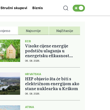
Stručni skupovi
Biznis
vojeno
Najnovije
Najčitanije
ECB
Visoke cijene energije
podstiču ulaganja u
energetsku efikasnost
domova
06. 08. 2026.
HRVATSKA
HEP objavio šta će biti s
električnom energijom ako
stane nuklearka u Krškom
06. 08. 2026.
ATINA