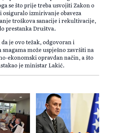
a se što prije treba usvojiti Zakon o
i osiguralo izmirivanje obaveza
je troškova sanacije i rekultivacije,
 do prestanka Društva.
i da je ovo težak, odgovoran i
im snagama može uspješno završiti na
veno-ekonomski opravdan način, a što
 istakao je ministar Lakić.