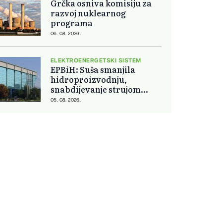
Grčka osniva komisiju za
razvoj nuklearnog
programa
06. 08. 2026.
ELEKTROENERGETSKI SISTEM
EPBiH: Suša smanjila
hidroproizvodnju,
snabdijevanje strujom
ostaje stabilno
05. 08. 2026.