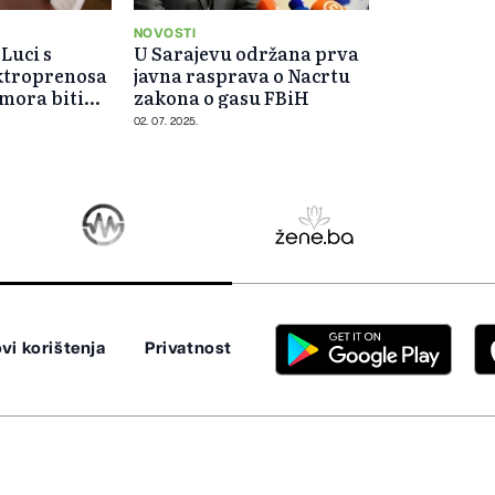
NOVOSTI
 Luci s
U Sarajevu održana prva
ktroprenosa
javna rasprava o Nacrtu
 mora biti
zakona o gasu FBiH
ioritet
02. 07. 2025.
vi korištenja
Privatnost