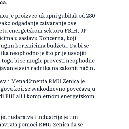
ca.
a je proizveo ukupni gubitak od 280
svako odgađanje zatvaranje ove
tetu energetskom sektoru FBiH, JP
icima u sastavu Koncerna, koji
drugim korisnicima budžeta. Da bi se
ka neophodno je što prije usvojiti
 toga bi se mogle provesti neophodne
njavanje svih radnika na zakonit način.
va i Menadžmenta RMU Zenica je
ugova koji se svakodnevno povećavaju
edi BiH ali i kompletnom energetskom
e, rudarstva i industrije je tim
 navrata pomoći RMU Zenica da se