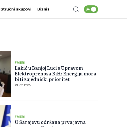
Stručni skupovi
Biznis
FMERI
Lakić u Banjoj Luci s Upravom
Elektroprenosa BiH: Energija mora
biti zajednički prioritet
23. 07. 2025.
FMERI
U Sarajevu održana prva javna