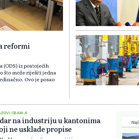
a reformi
a (ODS) iz postojećih
o što može riješiti jedna
ojedinačno. Ovo je posao
AZOVI CBAM-A
dar na industriju u kantonima
Najč
oji ne usklade propise