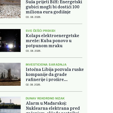
Suša prijeti BiH: Energetski
gubici mogli bi dostići 100
miliona eura godišnje
03. 08. 2026.
SVE ČEŠĆI PREKIDI
Kolaps elektroenergetske
mreže: Kuba ponovo u
potpunom mraku
03. 08. 2026.
INVESTICIONA SARADNJA
Istočna Libija pozvala ruske
kompanije da grade
rafinerije i prošire
energetsku saradnju
02. 08. 2026.
DUNAV REKORDNO NIZAK
Alarm u Mađarskoj:
Nuklearna elektrana pred