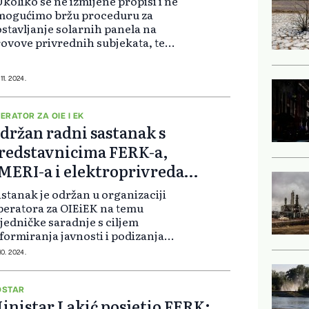
Ukoliko se ne izmijene propisi i ne
mogućimo bržu proceduru za
stavljanje solarnih panela na
ovove privrednih subjekata, te
oliko ne budemo subvenicionirali
e aktivnosti, mogli bismo imati
oma negativan uticaj na našu
11. 2024.
ivredu....
ERATOR ZA OIE I EK
držan radni sastanak s
redstavnicima FERK-a,
MERI-a i elektroprivreda
ostar i Sarajevo
stanak je održan u organizaciji
eratora za OIEiEK na temu
jedničke saradnje s ciljem
formiranja javnosti i podizanja
ijesti javnosti o benefitima
10. 2024.
aganja u izgradnju postrojenja OIE
 posebnim naglaskom na
osumerska postrojenja...
OSTAR
inistar Lakić posjetio FERK: