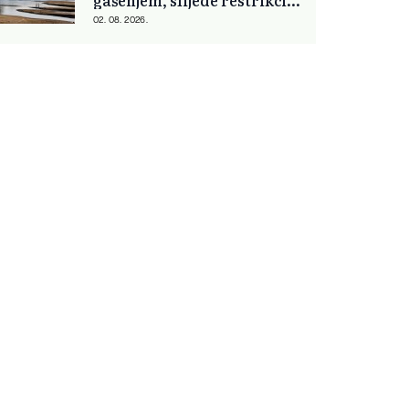
gašenjem, slijede restrikcije
struje i vode
02. 08. 2026.