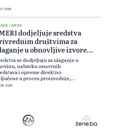
pstvenoj ili u partnerstvu sa
sjednim zemljama. Volje i znanj...
 07. 2024.
ADE I AROX
MERI dodjeljuje sredstva
rivrednim društvima za
laganje u obnovljive izvore
nergije
edstva se dodjeljuju za ulaganje u
movinu, nabavku osnovnih
edstava i opreme direktno
ljučene u proces proizvodnje,
dernizaciju tehnoloških procesa,
 06. 2024.
o i za realizaciju projekta
rištenja obnovljivih izvora
ergije - za proizvod...