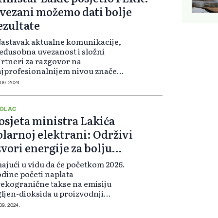
vezani možemo dati bolje
ezultate
astavak aktualne komunikacije,
đusobna uvezanost i složni
rtneri za razgovor na
jprofesionalnijem nivou znače
lji rad kako FERK-a, tako i svih
 09. 2024.
ugih operatera i resornog
nistarstva. Uvezani možemo dati
lje rezultate kako bi p...
OLAC
osjeta ministra Lakića
olarnoj elektrani: Održivi
zvori energije za bolju
udućnost
ajući u vidu da će početkom 2026.
dine početi naplata
ekogranične takse na emisiju
ljen-dioksida u proizvodnji
ektrične energije, BiH mora uložiti
 09. 2024.
ačajna sredstva kako bi što više