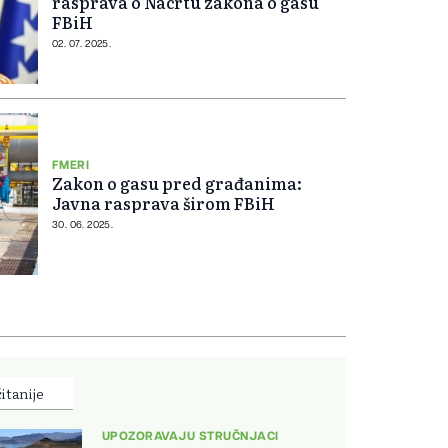
rasprava o Nacrtu zakona o gasu
FBiH
02. 07. 2025.
FMERI
Zakon o gasu pred građanima:
Javna rasprava širom FBiH
30. 06. 2025.
itanije
UPOZORAVAJU STRUČNJACI