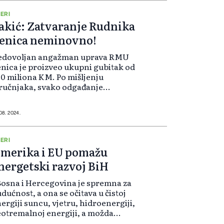
oizvedene energije s
rmoelektrana bilo preus...
ERI
akić: Zatvaranje Rudnika
enica neminovno!
edovoljan angažman uprava RMU
nica je proizveo ukupni gubitak od
0 miliona KM. Po mišljenju
ručnjaka, svako odgađanje
tvaranje ove kompanije povećava
bitak i nanosi štetu energetskom
ktoru FBiH, JP Elektroprivreda BiH
 08. 2024.
o i ost...
ERI
merika i EU pomažu
nergetski razvoj BiH
Bosna i Hercegovina je spremna za
dućnost, a ona se očitava u čistoj
ergiji suncu, vjetru, hidroenergiji,
otremalnoj energiji, a možda
dnog dana i nuklearnoj, da li