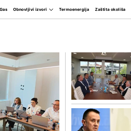
Gas
Obnovljivi izvori
Termoenergija
Zaštita okoliša