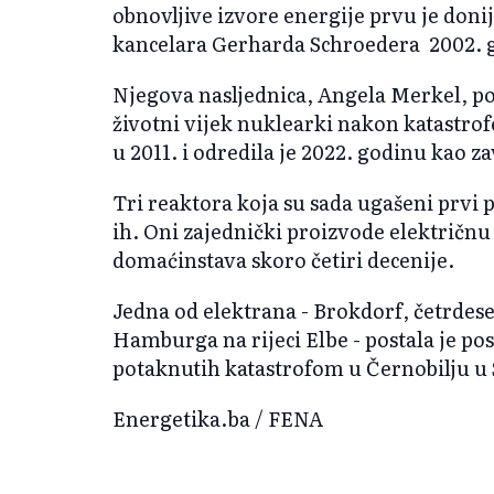
obnovljive izvore energije prvu je doni
kancelara Gerharda Schroedera 2002. 
Njegova nasljednica, Angela Merkel, po
životni vijek nuklearki nakon katastr
u 2011. i odredila je 2022. godinu kao z
Tri reaktora koja su sada ugašeni prvi
ih. Oni zajednički proizvode električn
domaćinstava skoro četiri decenije.
Jedna od elektrana - Brokdorf, četrdes
Hamburga na rijeci Elbe - postala je p
potaknutih katastrofom u Černobilju u 
Energetika.ba / FENA