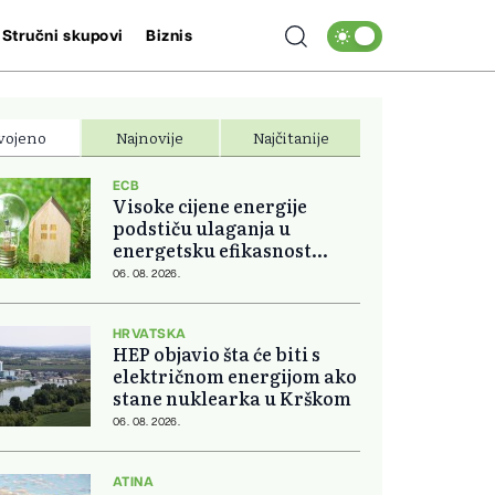
Stručni skupovi
Biznis
vojeno
Najnovije
Najčitanije
ECB
Visoke cijene energije
podstiču ulaganja u
energetsku efikasnost
domova
06. 08. 2026.
HRVATSKA
HEP objavio šta će biti s
električnom energijom ako
stane nuklearka u Krškom
06. 08. 2026.
ATINA