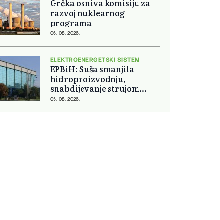
Grčka osniva komisiju za
razvoj nuklearnog
programa
06. 08. 2026.
ELEKTROENERGETSKI SISTEM
EPBiH: Suša smanjila
hidroproizvodnju,
snabdijevanje strujom
ostaje stabilno
05. 08. 2026.