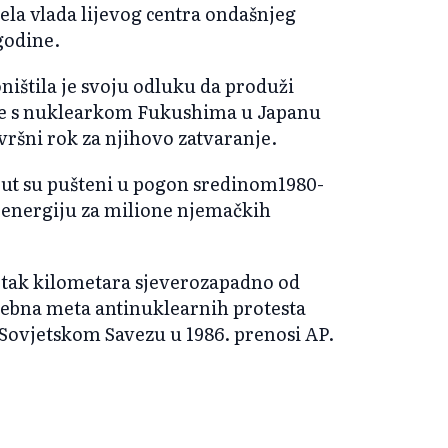
jela vlada lijevog centra ondašnjeg
godine.
ništila je svoju odluku da produži
ofe s nuklearkom Fukushima u Japanu
avršni rok za njihovo zatvaranje.
 put su pušteni u pogon sredinom1980-
u energiju za milione njemačkih
etak kilometara sjeverozapadno od
osebna meta antinuklearnih protesta
Sovjetskom Savezu u 1986. prenosi AP.