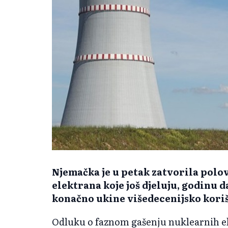
Njemačka je u petak zatvorila polo
elektrana koje još djeluju, godinu d
konačno ukine višedecenijsko koriš
Odluku o faznom gašenju nuklearnih ele