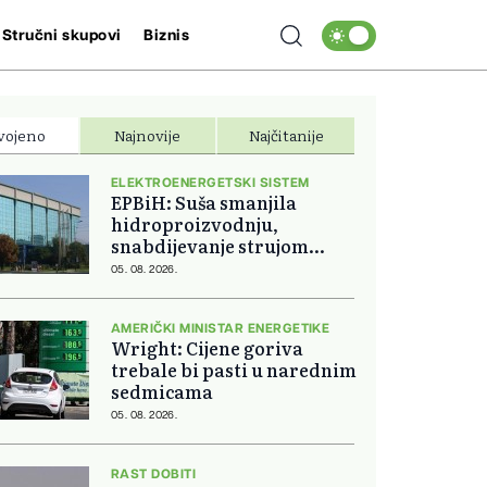
Stručni skupovi
Biznis
vojeno
Najnovije
Najčitanije
ELEKTROENERGETSKI SISTEM
EPBiH: Suša smanjila
hidroproizvodnju,
snabdijevanje strujom
ostaje stabilno
05. 08. 2026.
AMERIČKI MINISTAR ENERGETIKE
Wright: Cijene goriva
trebale bi pasti u narednim
sedmicama
05. 08. 2026.
RAST DOBITI