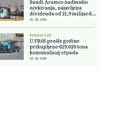
Saudi Aramco nadmašio
očekivanja, najavljena
dividenda od 21,9 milijardi
dolara
05. 08. 2026.
PODACI FZS
U FBiH prošle godine
prikupljeno 629.626 tona
komunalnog otpada
04. 08. 2026.