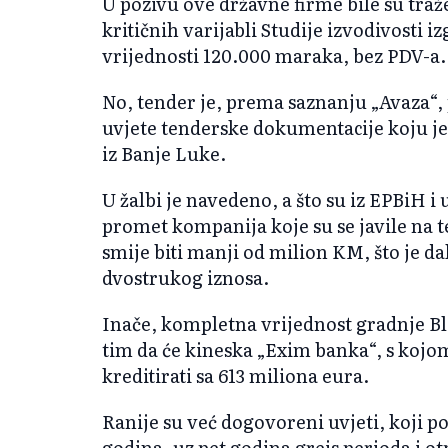
U pozivu ove državne firme bile su tra
kritičnih varijabli Studije izvodivosti 
vrijednosti 120.000 maraka, bez PDV-a.
No, tender je, prema saznanju „Avaza“, 
uvjete tenderske dokumentacije koju je
iz Banje Luke.
U žalbi je navedeno, a što su iz EPBiH i 
promet kompanija koje su se javile na t
smije biti manji od milion KM, što je d
dvostrukog iznosa.
Inače, kompletna vrijednost gradnje Blo
tim da će kineska „Exim banka“, s kojo
kreditirati sa 613 miliona eura.
Ranije su već dogovoreni uvjeti, koji p
godina, uz pet godina grejs perioda i ot