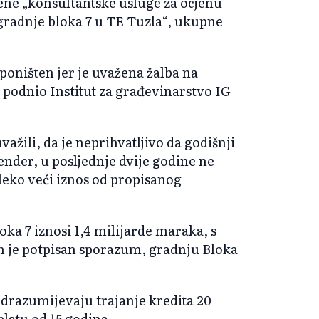
žene „konsultantske usluge za ocjenu
izgradnje bloka 7 u TE Tuzla“, ukupne
poništen jer je uvažena žalba na
 podnio Institut za građevinarstvo IG
uvažili, da je neprihvatljivo da godišnji
ender, u posljednje dvije godine ne
aleko veći iznos od propisanog
ka 7 iznosi 1,4 milijarde maraka, s
m je potpisan sporazum, gradnju Bloka
odrazumijevaju trajanje kredita 20
platu od 15 godina.