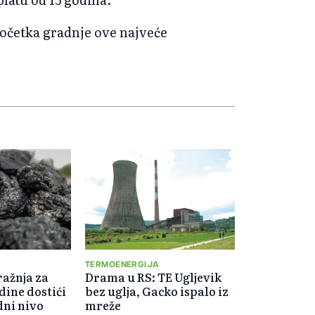
 početka gradnje ove najveće
TERMOENERGIJA
ažnja za
Drama u RS: TE Ugljevik
dine dostići
bez uglja, Gacko ispalo iz
dni nivo
mreže