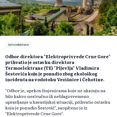
termoelektrane
Odbor direktora "Elektroprivrede Crne Gore"
prihvatio je ostavku direktora
Termoelektrane (TE) "Pljevlja" Vladimira
Šestovića koju je ponudio zbog ekološkog
incidenta na vodotoku Vezišnice i Ćehotine.
"Odbor je, uprkos činjenicama koje ne ukazuju na
bilo kakvo nestručno ili neblagovremeno
upravljanje u havarijskoj situaciji, prihvatio ostavku
koju je ponudio Šestović", saopšteno je iz
"Elektroprivrede Crne Gore".