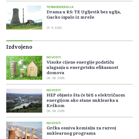
TERMOENERGIJA
Drama u RS: TE Ugljevik bez uglja,
Gacko ispalo iz mreže
01. 11. 2025.
Izdvojeno
NOVOSTI
Visoke cijene energije podstiču
ulaganja u energetsku efikasnost
domova
06. 08. 2026.
NOVOSTI
HEP objavio šta će biti s električnom
energijom ako stane nuklearka u
Krškom
06. 08. 2026.
NOVOSTI
Grčka osniva komisiju za razvoj
nuklearnog programa