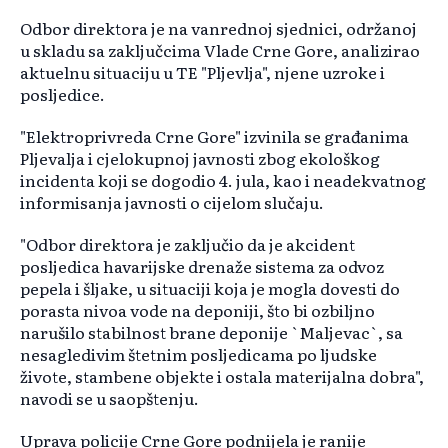
Odbor direktora je na vanrednoj sjednici, održanoj
u skladu sa zaključcima Vlade Crne Gore, analizirao
aktuelnu situaciju u TE "Pljevlja", njene uzroke i
posljedice.
"Elektroprivreda Crne Gore" izvinila se građanima
Pljevalja i cjelokupnoj javnosti zbog ekološkog
incidenta koji se dogodio 4. jula, kao i neadekvatnog
informisanja javnosti o cijelom slučaju.
"Odbor direktora je zaključio da je akcident
posljedica havarijske drenaže sistema za odvoz
pepela i šljake, u situaciji koja je mogla dovesti do
porasta nivoa vode na deponiji, što bi ozbiljno
narušilo stabilnost brane deponije `Maljevac`, sa
nesagledivim štetnim posljedicama po ljudske
živote, stambene objekte i ostala materijalna dobra",
navodi se u saopštenju.
Uprava policije Crne Gore podnijela je ranije