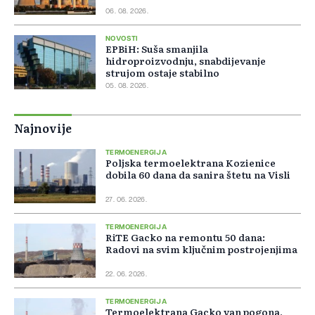
06. 08. 2026.
NOVOSTI
EPBiH: Suša smanjila
hidroproizvodnju, snabdijevanje
strujom ostaje stabilno
05. 08. 2026.
Najnovije
TERMOENERGIJA
Poljska termoelektrana Kozienice
dobila 60 dana da sanira štetu na Visli
27. 06. 2026.
TERMOENERGIJA
RiTE Gacko na remontu 50 dana:
Radovi na svim ključnim postrojenjima
22. 06. 2026.
TERMOENERGIJA
Termoelektrana Gacko van pogona,