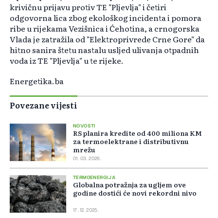
krivičnu prijavu protiv TE "Pljevlja" i četiri
odgovorna lica zbog ekološkog incidenta i pomora
ribe u rijekama Vezišnica i Ćehotina, a crnogorska
Vlada je zatražila od "Elektroprivrede Crne Gore" da
hitno sanira štetu nastalu usljed ulivanja otpadnih
voda iz TE "Pljevlja" u te rijeke.
Energetika.ba
Povezane vijesti
NOVOSTI
RS planira kredite od 400 miliona KM
za termoelektrane i distributivnu
mrežu
01. 03. 2026.
TERMOENERGIJA
Globalna potražnja za ugljem ove
godine dostići će novi rekordni nivo
17. 12. 2025.