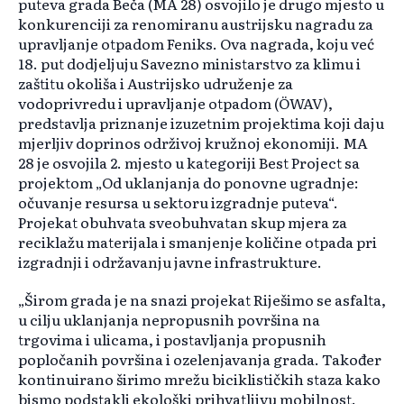
puteva grada Beča (MA 28) osvojilo je drugo mjesto u
konkurenciji za renomiranu austrijsku nagradu za
upravljanje otpadom Feniks. Ova nagrada, koju već
18. put dodjeljuju Savezno ministarstvo za klimu i
zaštitu okoliša i Austrijsko udruženje za
vodoprivredu i upravljanje otpadom (ÖWAV),
predstavlja priznanje izuzetnim projektima koji daju
mjerljiv doprinos održivoj kružnoj ekonomiji. MA
28 je osvojila 2. mjesto u kategoriji Best Project sa
projektom „Od uklanjanja do ponovne ugradnje:
očuvanje resursa u sektoru izgradnje puteva“.
Projekat obuhvata sveobuhvatan skup mjera za
reciklažu materijala i smanjenje količine otpada pri
izgradnji i održavanju javne infrastrukture.
„Širom grada je na snazi projekat Riješimo se asfalta,
u cilju uklanjanja nepropusnih površina na
trgovima i ulicama, i postavljanja propusnih
popločanih površina i ozelenjavanja grada. Također
kontinuirano širimo mrežu biciklističkih staza kako
bismo podstakli ekološki prihvatljivu mobilnost.