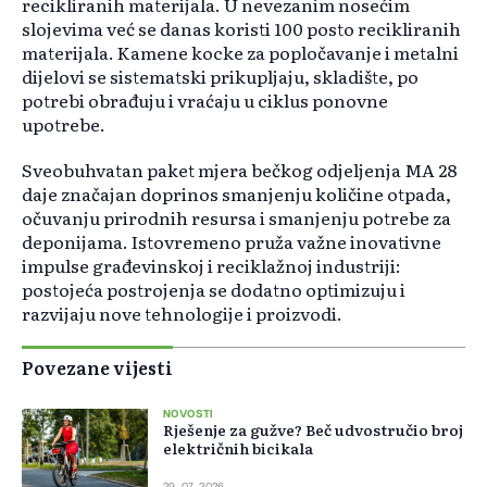
recikliranih materijala. U nevezanim nosećim
slojevima već se danas koristi 100 posto recikliranih
materijala. Kamene kocke za popločavanje i metalni
dijelovi se sistematski prikupljaju, skladište, po
potrebi obrađuju i vraćaju u ciklus ponovne
upotrebe.
Sveobuhvatan paket mjera bečkog odjeljenja MA 28
daje značajan doprinos smanjenju količine otpada,
očuvanju prirodnih resursa i smanjenju potrebe za
deponijama. Istovremeno pruža važne inovativne
impulse građevinskoj i reciklažnoj industriji:
postojeća postrojenja se dodatno optimizuju i
razvijaju nove tehnologije i proizvodi.
Povezane vijesti
NOVOSTI
Rješenje za gužve? Beč udvostručio broj
električnih bicikala