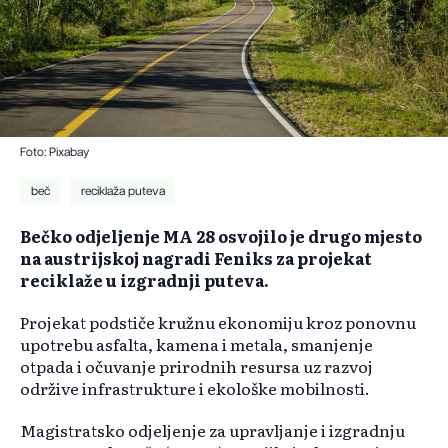
Foto: Pixabay
beč
reciklaža puteva
Bečko odjeljenje MA 28 osvojilo je drugo mjesto
na austrijskoj nagradi Feniks za projekat
reciklaže u izgradnji puteva.
Projekat podstiče kružnu ekonomiju kroz ponovnu
upotrebu asfalta, kamena i metala, smanjenje
otpada i očuvanje prirodnih resursa uz razvoj
održive infrastrukture i ekološke mobilnosti.
Magistratsko odjeljenje za upravljanje i izgradnju