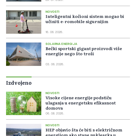
29. 07. 2026.
NOVOSTI
Inteligentni kočioni sistem mogao bi
učiniti e-romobile sigurnijim
16. 06. 2026.
SOLARNA ENERGIJA
Bečki sportski gigant proizvodi više
energije nego što troši
03. 06. 2026.
Izdvojeno
NOVOSTI
Visoke cijene energije podstiču
ulaganja u energetsku efikasnost
domova
06. 08. 2026.
NOVOSTI
HEP objavio šta će biti s električnom
energijom ako stane nuklearka u