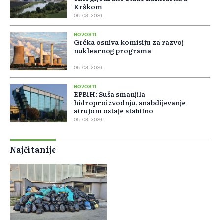
Krškom
06. 08. 2026.
NOVOSTI
Grčka osniva komisiju za razvoj
nuklearnog programa
06. 08. 2026.
NOVOSTI
EPBiH: Suša smanjila
hidroproizvodnju, snabdijevanje
strujom ostaje stabilno
05. 08. 2026.
Najčitanije