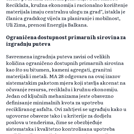
Reciklaža, kružna ekonomija i racionalno korištenje
materijala imaju centralnu ulogu za grad“, istakla je
članica gradskog vijeća za planiranje i mobilnost,
Uli Zima, prenosi Energija Balkana.
Ograničena dostupnost primarnih sirovina za
izgradnju puteva
Savremena izgradnja puteva zavisi od velikih
količina ograničeno dostupnih primarnih sirovina
kao što su bitumen, kameni agregati, granitni
materijali i metali. MA 28 odgovara na ovaj izazov
sistematskim paketom mjera koji stavlja akcenat na
očuvanje resursa, reciklažu i kružnu ekonomiju.
Jedan od ključnih mehanizama jeste obavezno
definisanje minimalnih kvota za upotrebu
recikliranog asfalta. Ovi zahtjevi se ugrađuju kako u
ugovorne obaveze tako i u kriterije za dodjelu
poslova u tenderima, čime se obezbjeđuje
sistematska i kvalitetno kontrolisana upotreba