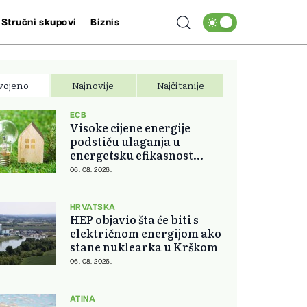
Stručni skupovi
Biznis
vojeno
Najnovije
Najčitanije
ECB
Visoke cijene energije
podstiču ulaganja u
energetsku efikasnost
domova
06. 08. 2026.
HRVATSKA
HEP objavio šta će biti s
električnom energijom ako
stane nuklearka u Krškom
06. 08. 2026.
ATINA