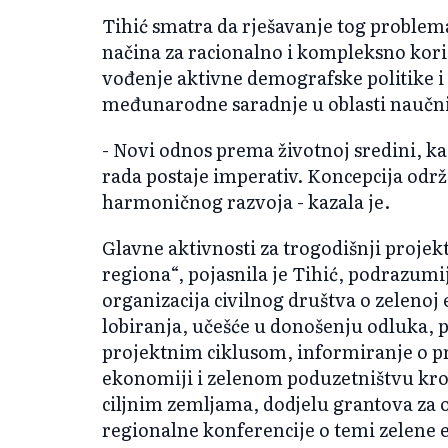
Tihić smatra da rješavanje tog problema
načina za racionalno i kompleksno koriš
vođenje aktivne demografske politike i
međunarodne saradnje u oblasti naučni
- Novi odnos prema životnoj sredini, k
rada postaje imperativ. Koncepcija od
harmoničnog razvoja - kazala je.
Glavne aktivnosti za trogodišnji projek
regiona“, pojasnila je Tihić, podrazumi
organizacija civilnog društva o zelenoj
lobiranja, učešće u donošenju odluka, p
projektnim ciklusom, informiranje o p
ekonomiji i zelenom poduzetništvu kroz
ciljnim zemljama, dodjelu grantova za o
regionalne konferencije o temi zelene 