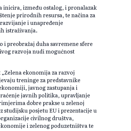
 inicira, između ostalog, i pronalazak
tenje prirodnih resursa, te načina za
 razvijanje i unapređenje
h istraživanja.
ao i preobražaj duha savremene sfere
rživog razvoja nudi mogućnost
t „Zelena ekonomija za razvoj
jevaju treninge za predstavnike
 ekonomiji, javnog zastupanja i
raćenje javnih politika, upravljanje
rimjerima dobre prakse u zelenoj
 studijsku posjetu EU i prezentacije u
rganizacije civilnog društva,
ekonomije i zelenog poduzetništva te