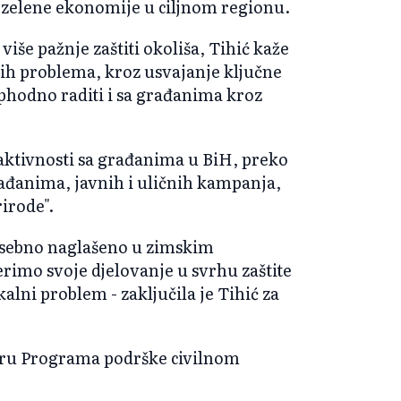
 zelene ekonomije u ciljnom regionu.
više pažnje zaštiti okoliša, Tihić kaže
kih problema, kroz usvajanje ključne
ophodno raditi i sa građanima kroz
aktivnosti sa građanima u BiH, preko
rađanima, javnih i uličnih kampanja,
irode".
osebno naglašeno u zimskim
rimo svoje djelovanje u svrhu zaštite
kalni problem - zaključila je Tihić za
viru Programa podrške civilnom