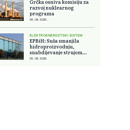
Grčka osniva komisiju za
razvoj nuklearnog
programa
06. 08. 2026.
ELEKTROENERGETSKI SISTEM
EPBiH: Suša smanjila
hidroproizvodnju,
snabdijevanje strujom
ostaje stabilno
05. 08. 2026.