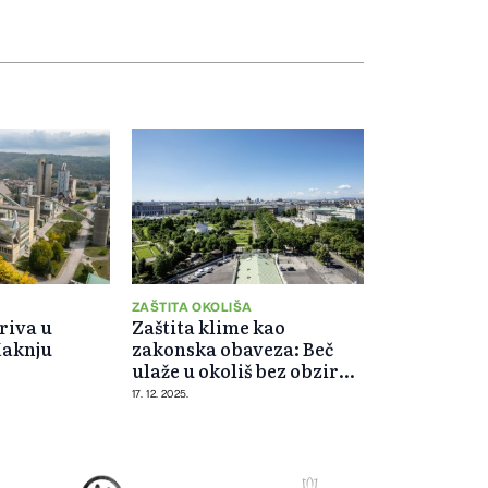
ZAŠTITA OKOLIŠA
riva u
Zaštita klime kao
Kaknju
zakonska obaveza: Beč
ulaže u okoliš bez obzira
na krize
17. 12. 2025.