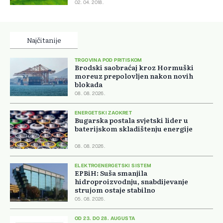
02. 04. 2018.
Najčitanije
TRGOVINA POD PRITISKOM
Brodski saobraćaj kroz Hormuški
moreuz prepolovljen nakon novih
blokada
08. 08. 2026.
ENERGETSKI ZAOKRET
Bugarska postala svjetski lider u
baterijskom skladištenju energije
08. 08. 2026.
ELEKTROENERGETSKI SISTEM
EPBiH: Suša smanjila
hidroproizvodnju, snabdijevanje
strujom ostaje stabilno
05. 08. 2026.
OD 23. DO 28. AUGUSTA