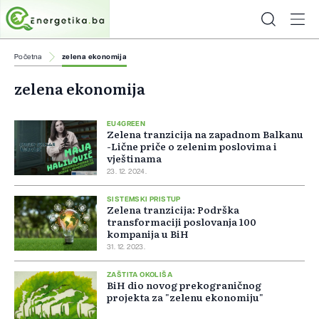
Početna
zelena ekonomija
zelena ekonomija
EU4GREEN
Zelena tranzicija na zapadnom Balkanu
-Lične priče o zelenim poslovima i
vještinama
23. 12. 2024.
SISTEMSKI PRISTUP
Zelena tranzicija: Podrška
transformaciji poslovanja 100
kompanija u BiH
31. 12. 2023.
ZAŠTITA OKOLIŠA
BiH dio novog prekograničnog
projekta za "zelenu ekonomiju"