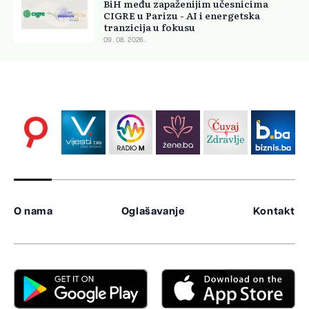
BiH među zapaženijim učesnicima
CIGRE u Parizu - AI i energetska
tranzicija u fokusu
09. 08. 2026.
O nama
Oglašavanje
Kontakt