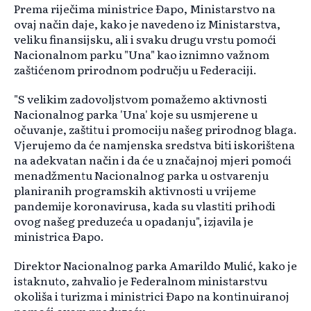
Prema riječima ministrice Đapo, Ministarstvo na
ovaj način daje, kako je navedeno iz Ministarstva,
veliku finansijsku, ali i svaku drugu vrstu pomoći
Nacionalnom parku "Una" kao iznimno važnom
zaštićenom prirodnom području u Federaciji.
"S velikim zadovoljstvom pomažemo aktivnosti
Nacionalnog parka 'Una' koje su usmjerene u
očuvanje, zaštitu i promociju našeg prirodnog blaga.
Vjerujemo da će namjenska sredstva biti iskorištena
na adekvatan način i da će u značajnoj mjeri pomoći
menadžmentu Nacionalnog parka u ostvarenju
planiranih programskih aktivnosti u vrijeme
pandemije koronavirusa, kada su vlastiti prihodi
ovog našeg preduzeća u opadanju", izjavila je
ministrica Đapo.
Direktor Nacionalnog parka Amarildo Mulić, kako je
istaknuto, zahvalio je Federalnom ministarstvu
okoliša i turizma i ministrici Đapo na kontinuiranoj