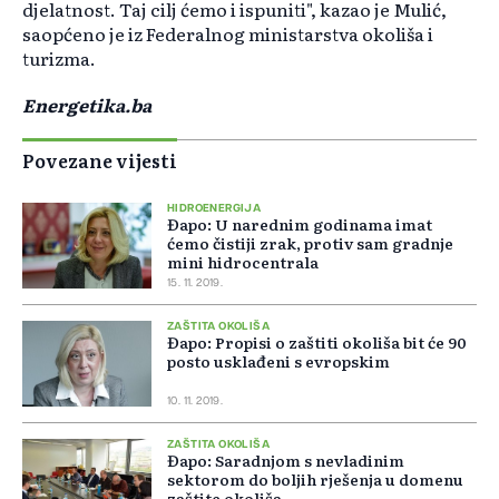
djelatnost. Taj cilj ćemo i ispuniti", kazao je Mulić,
saopćeno je iz Federalnog ministarstva okoliša i
turizma.
Energetika.ba
Povezane vijesti
HIDROENERGIJA
Đapo: U narednim godinama imat
ćemo čistiji zrak, protiv sam gradnje
mini hidrocentrala
15. 11. 2019.
ZAŠTITA OKOLIŠA
Đapo: Propisi o zaštiti okoliša bit će 90
posto usklađeni s evropskim
10. 11. 2019.
ZAŠTITA OKOLIŠA
Đapo: Saradnjom s nevladinim
sektorom do boljih rješenja u domenu
zaštite okoliša