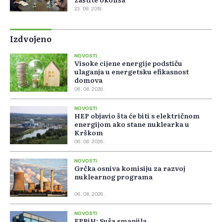
23. 09. 2019.
Izdvojeno
NOVOSTI
Visoke cijene energije podstiču
ulaganja u energetsku efikasnost
domova
06. 08. 2026.
NOVOSTI
HEP objavio šta će biti s električnom
energijom ako stane nuklearka u
Krškom
06. 08. 2026.
NOVOSTI
Grčka osniva komisiju za razvoj
nuklearnog programa
06. 08. 2026.
NOVOSTI
EPBiH: Suša smanjila