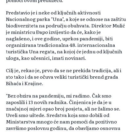
pomoći ovom preduzeću.
Predstavio je i neke od ključnih aktivnosti
Nacionalnog parka "Una", a koje se odnose na zaštitu
biodiverziteta na području obuhvata. Direktor Mulić
je ministricu Đapo izvijestio da će, kako je
naglašeno, i ove godine, uprkos pandemiji, biti
organizirana tradicionalna 48. internacionalna
turistička Una regata, na kojoj će jednu od ključnih
uloga, kao učesnici, imati novinari.
Cilj je, rekao je, prvo da se ne prekida tradicija, ali i
sto tako i da se očuva veliki turistički brend grada
Bihaća i Krajine.
"Bez obzira na pandemiju, mi radimo. Čak smo
zaposlili i 13 novih radnika. Činjenica je da je u
značajnoj mjeri opao broj posjeta, ali ne žalimo se.
Uveli smo uštede. Sredstva koja smo dobili od
Ministarstva mnogo će nam pomoći da pozitivno
završimo poslovnu godinu, da obavljamo osnovnu