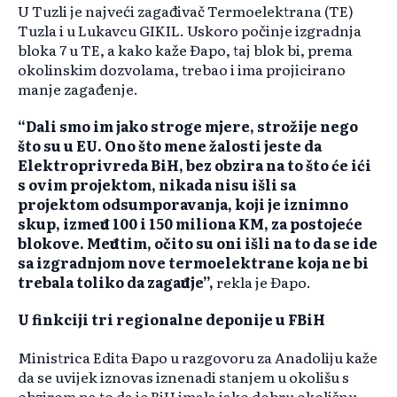
U Tuzli je najveći zagađivač Termoelektrana (TE)
Tuzla i u Lukavcu GIKIL. Uskoro počinje izgradnja
bloka 7 u TE, a kako kaže Đapo, taj blok bi, prema
okolinskim dozvolama, trebao i ima projicirano
manje zagađenje.
“Dali smo im jako stroge mjere, strožije nego
što su u EU. Ono što mene žalosti jeste da
Elektroprivreda BiH, bez obzira na to što će ići
s ovim projektom, nikada nisu išli sa
projektom odsumporavanja, koji je iznimno
skup, između 100 i 150 miliona KM, za postojeće
blokove. Međutim, očito su oni išli na to da se ide
sa izgradnjom nove termoelektrane koja ne bi
trebala toliko da zagađuje”,
rekla je Đapo.
U finkciji tri regionalne deponije u FBiH
Ministrica Edita Đapo u razgovoru za Anadoliju kaže
da se uvijek iznovas iznenadi stanjem u okolišu s
obzirom na to da je BiH imala jako dobru okolišnu