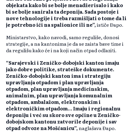
objekata kako bi se bolje menadžerisalo i kako
bi se bolje sanirala ta deponija. Sada postoje i
nove tehnologije i treba razmišljati o tome da li
je potrebno ići na spalionice ili ne”,
ističe Đapo.
Ministarstvo, kako navodi, samo reguliše, donosi
strategije, a na kantonima je da se zaista bave time i
da regulišu kako će i na koji način otpad odlaziti.
“Sarajevski i Zeničko-dobojski kanton imaju
jako dobre politike, strateške dokumente.
Zeničko-dobojski kanton ima i strategiju
upravljanja otpadom i plan upravljanja
otpadom, plan upravljanja medicinskim,
animalnim, plan upravljanja komunalnim
otpadom, ambalažom, elektronskim i
elektroničkim otpadom… Imaju i regionalnu
deponiju i već su skoro sve općine u Zeničko-
dobojskom kantonu zatvorile deponije i sav
otpad odvoze na Mošćanicu”,
naglašava Đapo.