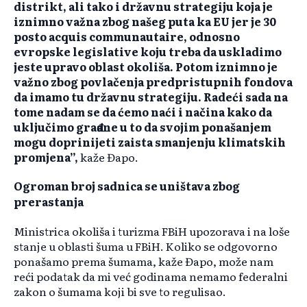
distrikt, ali tako i državnu strategiju koja je
iznimno važna zbog našeg puta ka EU jer je 30
posto acquis communautaire, odnosno
evropske legislative koju treba da uskladimo
jeste upravo oblast okoliša. Potom iznimno je
važno zbog povlačenja predpristupnih fondova
da imamo tu državnu strategiju. Radeći sada na
tome nadam se da ćemo naći i načina kako da
uključimo građane u to da svojim ponašanjem
mogu doprinijeti zaista smanjenju klimatskih
promjena”,
kaže Đapo.
Ogroman broj sadnica se uništava zbog
prerastanja
Ministrica okoliša i turizma FBiH upozorava i na loše
stanje u oblasti šuma u FBiH. Koliko se odgovorno
ponašamo prema šumama, kaže Đapo, može nam
reći podatak da mi već godinama nemamo federalni
zakon o šumama koji bi sve to regulisao.