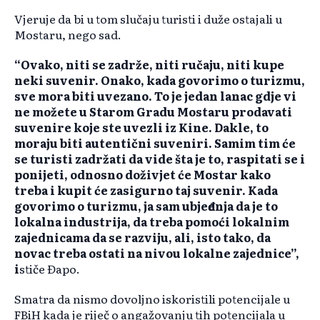
Vjeruje da bi u tom slučaju turisti i duže ostajali u
Mostaru, nego sad.
“Ovako, niti se zadrže, niti ručaju, niti kupe
neki suvenir. Onako, kada govorimo o turizmu,
sve mora biti uvezano. To je jedan lanac gdje vi
ne možete u Starom Gradu Mostaru prodavati
suvenire koje ste uvezli iz Kine. Dakle, to
moraju biti autentični suveniri. Samim tim će
se turisti zadržati da vide šta je to, raspitati se i
ponijeti, odnosno doživjet će Mostar kako
treba i kupit će zasigurno taj suvenir. Kada
govorimo o turizmu, ja sam ubjeđenja da je to
lokalna industrija, da treba pomoći lokalnim
zajednicama da se razviju, ali, isto tako, da
novac treba ostati na nivou lokalne zajednice”,
i
stiče Đapo.
Smatra da nismo dovoljno iskoristili potencijale u
FBiH kada je riječ o angažovanju tih potencijala u