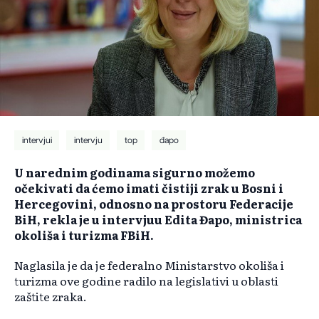
intervjui
intervju
top
đapo
U narednim godinama sigurno možemo
očekivati da ćemo imati čistiji zrak u Bosni i
Hercegovini, odnosno na prostoru Federacije
BiH, rekla je u intervjuu Edita Đapo, ministrica
okoliša i turizma FBiH.
Naglasila je da je federalno Ministarstvo okoliša i
turizma ove godine radilo na legislativi u oblasti
zaštite zraka.