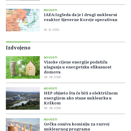
NOVOSTI
IAEA:Izgleda da je i drugi nuklearni
reaktor Sjeverne Koreje operativan
22. 12. 2023.
Izdvojeno
NOVOSTI
Visoke cijene energije podstiču
ulaganja u energetsku efikasnost
domova
06. 08. 2026.
NOVOSTI
HEP objavio šta će biti s električnom
energijom ako stane nuklearka u
Krškom
06. 08. 2026.
NOVOSTI
Grčka osniva komisiju za razvoj
nuklearnog programa