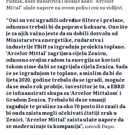
rudnik, kaže ministrica i dodaje kako “Arcelor
Mittal” ulaže napore na ovom polju i oni su vidljivi.
“Oni su već ugradili određene filtere i prelaze,
odnosno trebali bi da poprave koksaru. Ono što
je za njih važno jeste da su dobili dozvolu od
Ministarstva energetike, rudarstva i
industrije FBiH za izgradnju projekta toplane.
‘Arcelor Mittal’ zagrijava cijelu Zenicu,
odnosno svojim radom ta energija se koristi
tokom zime da bi se zagrijala cijela Zenica. Sada
će se izgradnjom te toplane, a mislim da bi do
ljeta 2020. godine trebalo da se igradi, moguće
da se malo rok probije, investitor je tu, a EBRD
će isfinansirati skupa sa ‘Arcelor Mittalom’ i
Gradom Zenica. Trebalo bi da se smanji
zagađenje te prašine za oko 70 posto što znači da
bi onda zaista mogli očekivati čistiji zrak u
Zenici. ‘Arcelor Mittal’ zaista ulaže napore da
se modernizuje ta kompanija”,
navodi Đapo.