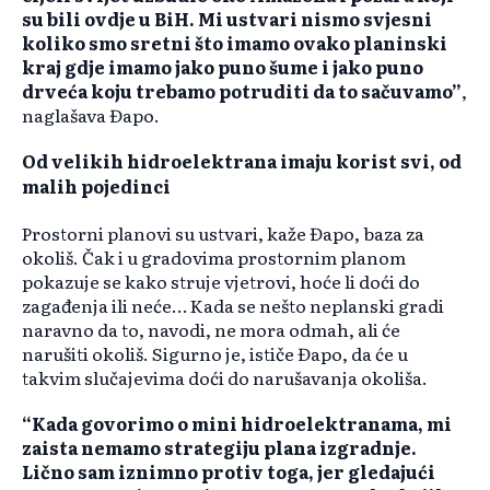
su bili ovdje u BiH. Mi ustvari nismo svjesni
koliko smo sretni što imamo ovako planinski
kraj gdje imamo jako puno šume i jako puno
drveća koju trebamo potruditi da to sačuvamo”
,
naglašava Đapo.
Od velikih hidroelektrana imaju korist svi, od
malih pojedinci
Prostorni planovi su ustvari, kaže Đapo, baza za
okoliš. Čak i u gradovima prostornim planom
pokazuje se kako struje vjetrovi, hoće li doći do
zagađenja ili neće… Kada se nešto neplanski gradi
naravno da to, navodi, ne mora odmah, ali će
narušiti okoliš. Sigurno je, ističe Đapo, da će u
takvim slučajevima doći do narušavanja okoliša.
“Kada govorimo o mini hidroelektranama, mi
zaista nemamo strategiju plana izgradnje.
Lično sam iznimno protiv toga, jer gledajući