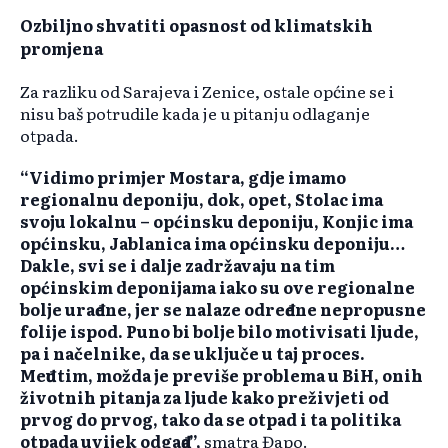
Ozbiljno shvatiti opasnost od klimatskih
promjena
Za razliku od Sarajeva i Zenice, ostale općine se i
nisu baš potrudile kada je u pitanju odlaganje
otpada.
“Vidimo primjer Mostara, gdje imamo
regionalnu deponiju, dok, opet, Stolac ima
svoju lokalnu – općinsku deponiju, Konjic ima
općinsku, Jablanica ima općinsku deponiju…
Dakle, svi se i dalje zadržavaju na tim
općinskim deponijama iako su ove regionalne
bolje urađene, jer se nalaze određene nepropusne
folije ispod. Puno bi bolje bilo motivisati ljude,
pa i načelnike, da se uključe u taj proces.
Međutim, možda je previše problema u BiH, onih
životnih pitanja za ljude kako preživjeti od
prvog do prvog, tako da se otpad i ta politika
otpada uvijek odgađa”,
smatra Đapo.