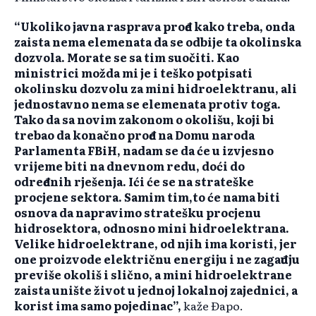
“Ukoliko javna rasprava prođe kako treba, onda
zaista nema elemenata da se odbije ta okolinska
dozvola. Morate se sa tim suočiti. Kao
ministrici možda mi je i teško potpisati
okolinsku dozvolu za mini hidroelektranu, ali
jednostavno nema se elemenata protiv toga.
Tako da sa novim zakonom o okolišu, koji bi
trebao da konačno prođe na Domu naroda
Parlamenta FBiH, nadam se da će u izvjesno
vrijeme biti na dnevnom redu, doći do
određenih rješenja. Ići će se na strateške
procjene sektora. Samim tim,to će nama biti
osnova da napravimo stratešku procjenu
hidrosektora, odnosno mini hidroelektrana.
Velike hidroelektrane, od njih ima koristi, jer
one proizvode električnu energiju i ne zagađuju
previše okoliš i slično, a mini hidroelektrane
zaista unište život u jednoj lokalnoj zajednici, a
korist ima samo pojedinac”,
kaže Đapo.