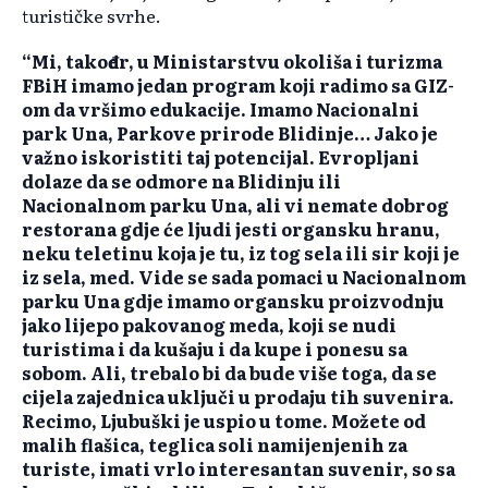
turističke svrhe.
“Mi, također, u Ministarstvu okoliša i turizma
FBiH imamo jedan program koji radimo sa GIZ-
om da vršimo edukacije. Imamo Nacionalni
park Una, Parkove prirode Blidinje… Jako je
važno iskoristiti taj potencijal. Evropljani
dolaze da se odmore na Blidinju ili
Nacionalnom parku Una, ali vi nemate dobrog
restorana gdje će ljudi jesti organsku hranu,
neku teletinu koja je tu, iz tog sela ili sir koji je
iz sela, med. Vide se sada pomaci u Nacionalnom
parku Una gdje imamo organsku proizvodnju
jako lijepo pakovanog meda, koji se nudi
turistima i da kušaju i da kupe i ponesu sa
sobom. Ali, trebalo bi da bude više toga, da se
cijela zajednica uključi u prodaju tih suvenira.
Recimo, Ljubuški je uspio u tome. Možete od
malih flašica, teglica soli namijenjenih za
turiste, imati vrlo interesantan suvenir, so sa