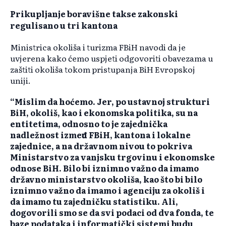
Prikupljanje boravišne takse zakonski
regulisano u tri kantona
Ministrica okoliša i turizma FBiH navodi da je
uvjerena kako ćemo uspjeti odgovoriti obavezama u
zaštiti okoliša tokom pristupanja BiH Evropskoj
uniji.
“Mislim da hoćemo. Jer, po ustavnoj strukturi
BiH, okoliš, kao i ekonomska politika, su na
entitetima, odnosno to je zajednička
nadležnost između FBiH, kantona i lokalne
zajednice, a na državnom nivou to pokriva
Ministarstvo za vanjsku trgovinu i ekonomske
odnose BiH. Bilo bi iznimno važno da imamo
državno ministarstvo okoliša, kao što bi bilo
iznimno važno da imamo i agenciju za okoliš i
da imamo tu zajedničku statistiku. Ali,
dogovorili smo se da svi podaci od dva fonda, te
baze podataka i informatički sistemi budu