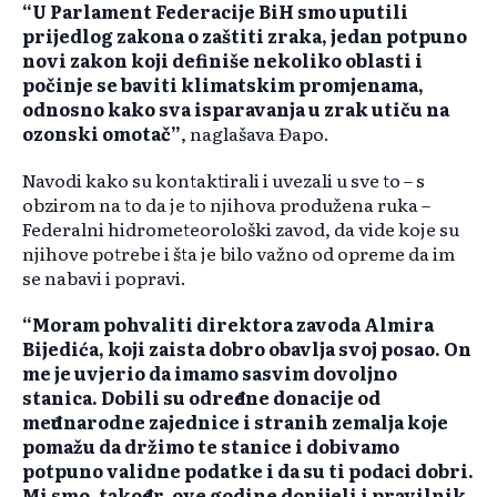
“U Parlament Federacije BiH smo uputili
prijedlog zakona o zaštiti zraka, jedan potpuno
novi zakon koji definiše nekoliko oblasti i
počinje se baviti klimatskim promjenama,
odnosno kako sva isparavanja u zrak utiču na
ozonski omotač”
, naglašava Đapo.
Navodi kako su kontaktirali i uvezali u sve to – s
obzirom na to da je to njihova produžena ruka –
Federalni hidrometeorološki zavod, da vide koje su
njihove potrebe i šta je bilo važno od opreme da im
se nabavi i popravi.
“Moram pohvaliti direktora zavoda Almira
Bijedića, koji zaista dobro obavlja svoj posao. On
me je uvjerio da imamo sasvim dovoljno
stanica. Dobili su određene donacije od
međunarodne zajednice i stranih zemalja koje
pomažu da držimo te stanice i dobivamo
potpuno validne podatke i da su ti podaci dobri.
Mi smo, također, ove godine donijeli i pravilnik