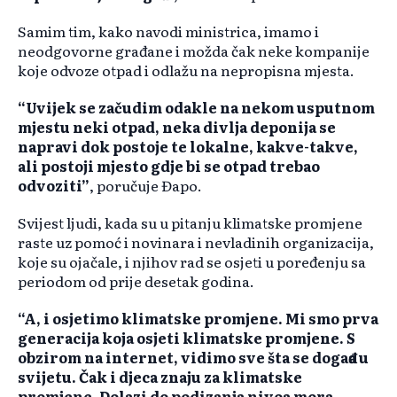
Samim tim, kako navodi ministrica, imamo i
neodgovorne građane i možda čak neke kompanije
koje odvoze otpad i odlažu na nepropisna mjesta.
“Uvijek se začudim odakle na nekom usputnom
mjestu neki otpad, neka divlja deponija se
napravi dok postoje te lokalne, kakve-takve,
ali postoji mjesto gdje bi se otpad trebao
odvoziti”
, poručuje Đapo.
Svijest ljudi, kada su u pitanju klimatske promjene
raste uz pomoć i novinara i nevladinih organizacija,
koje su ojačale, i njihov rad se osjeti u poređenju sa
periodom od prije desetak godina.
“A, i osjetimo klimatske promjene. Mi smo prva
generacija koja osjeti klimatske promjene. S
obzirom na internet, vidimo sve šta se događa u
svijetu. Čak i djeca znaju za klimatske
promjene. Dolazi do podizanja nivoa mora,