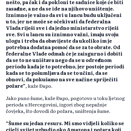
nešto, pa čak i da pokloni te sadnice koje će biti
zasađene, a ne da se ide na njihovo uništenje.
Iznimno je važno da svi u lancu budu uključeni
u to, jer ne može se očekivati da federalna
Vlada riješi sve i da jedno ministarstvo riješi
sve. Svi u lancu su iznimno važni, imaju svoju
ulogu i treba da obavijeste da ukoliko im je
potrebna dodatna pomoć da se za to obrate. Od
federalne Vlade odmah će je zaisgurno i dobiti
da se to ne uništava nego da se u određenom
periodu kada je to potrebno, jer postoje periodi
kada se to pošumljava da se to učini, da se
obnovi, da pokušamo na sve načine spriječiti
požare”
, kaže Đapo.
Jako puno šume, kaže Đapo, pogotovo u toku ljetnog
perioda u Hercegovini, izgori zbog nepažnje
čovjeka, što dovodi do požara, uništenja šume.
“Šume su jedan resurs. Mi smo vidjeli koliko se
cijeli svijet uzbudio oko Amazona i požara koji