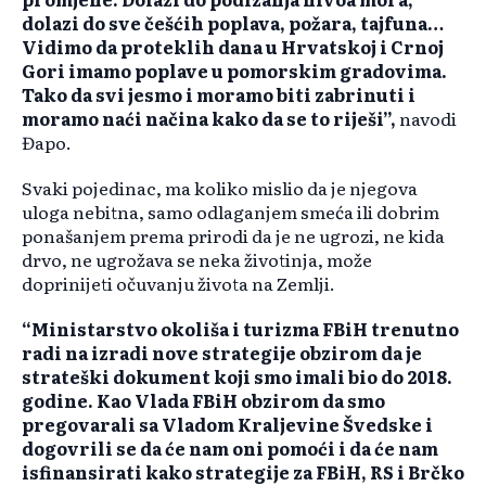
dolazi do sve češćih poplava, požara, tajfuna…
Vidimo da proteklih dana u Hrvatskoj i Crnoj
Gori imamo poplave u pomorskim gradovima.
Tako da svi jesmo i moramo biti zabrinuti i
moramo naći načina kako da se to riješi”,
navodi
Đapo.
Svaki pojedinac, ma koliko mislio da je njegova
uloga nebitna, samo odlaganjem smeća ili dobrim
ponašanjem prema prirodi da je ne ugrozi, ne kida
drvo, ne ugrožava se neka životinja, može
doprinijeti očuvanju života na Zemlji.
“Ministarstvo okoliša i turizma FBiH trenutno
radi na izradi nove strategije obzirom da je
strateški dokument koji smo imali bio do 2018.
godine. Kao Vlada FBiH obzirom da smo
pregovarali sa Vladom Kraljevine Švedske i
dogovrili se da će nam oni pomoći i da će nam
isfinansirati kako strategije za FBiH, RS i Brčko