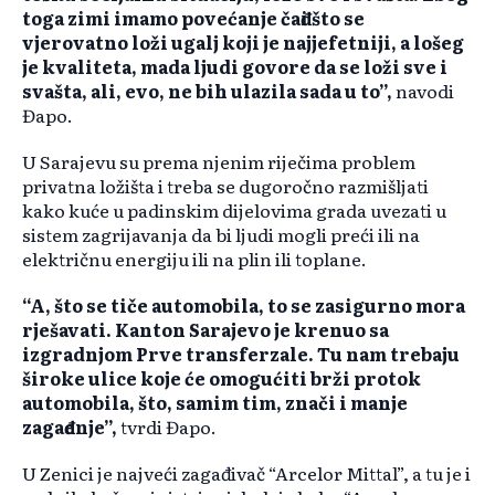
toga zimi imamo povećanje čađi što se
vjerovatno loži ugalj koji je najjefetniji, a lošeg
je kvaliteta, mada ljudi govore da se loži sve i
svašta, ali, evo, ne bih ulazila sada u to”,
navodi
Đapo.
U Sarajevu su prema njenim riječima problem
privatna ložišta i treba se dugoročno razmišljati
kako kuće u padinskim dijelovima grada uvezati u
sistem zagrijavanja da bi ljudi mogli preći ili na
električnu energiju ili na plin ili toplane.
“A, što se tiče automobila, to se zasigurno mora
rješavati. Kanton Sarajevo je krenuo sa
izgradnjom Prve transferzale. Tu nam trebaju
široke ulice koje će omogućiti brži protok
automobila, što, samim tim, znači i manje
zagađenje”,
tvrdi Đapo.
U Zenici je najveći zagađivač “Arcelor Mittal”, a tu je i