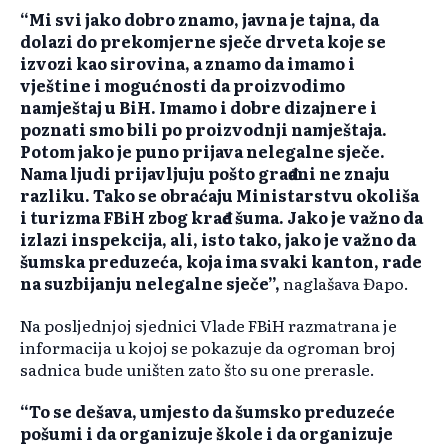
“Mi svi jako dobro znamo, javna je tajna, da
dolazi do prekomjerne sječe drveta koje se
izvozi kao sirovina, a znamo da imamo i
vještine i mogućnosti da proizvodimo
namještaj u BiH. Imamo i dobre dizajnere i
poznati smo bili po proizvodnji namještaja.
Potom jako je puno prijava nelegalne sječe.
Nama ljudi prijavljuju pošto građani ne znaju
razliku. Tako se obraćaju Ministarstvu okoliša
i turizma FBiH zbog krađe šuma. Jako je važno da
izlazi inspekcija, ali, isto tako, jako je važno da
šumska preduzeća, koja ima svaki kanton, rade
na suzbijanju nelegalne sječe”,
naglašava Đapo.
Na posljednjoj sjednici Vlade FBiH razmatrana je
informacija u kojoj se pokazuje da ogroman broj
sadnica bude uništen zato što su one prerasle.
“To se dešava, umjesto da šumsko preduzeće
pošumi i da organizuje škole i da organizuje