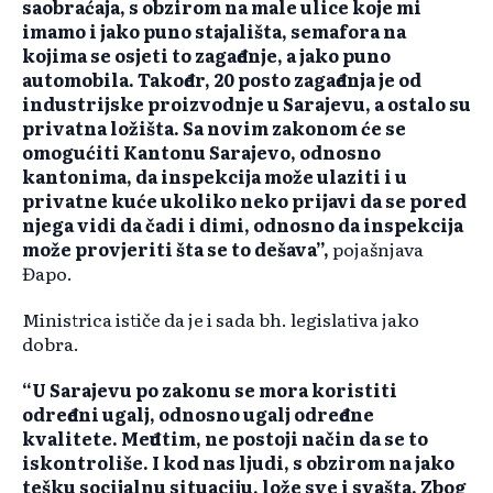
saobraćaja, s obzirom na male ulice koje mi
imamo i jako puno stajališta, semafora na
kojima se osjeti to zagađenje, a jako puno
automobila. Također, 20 posto zagađenja je od
industrijske proizvodnje u Sarajevu, a ostalo su
privatna ložišta. Sa novim zakonom će se
omogućiti Kantonu Sarajevo, odnosno
kantonima, da inspekcija može ulaziti i u
privatne kuće ukoliko neko prijavi da se pored
njega vidi da čadi i dimi, odnosno da inspekcija
može provjeriti šta se to dešava”,
pojašnjava
Đapo.
Ministrica ističe da je i sada bh. legislativa jako
dobra.
“U Sarajevu po zakonu se mora koristiti
određeni ugalj, odnosno ugalj određene
kvalitete. Međutim, ne postoji način da se to
iskontroliše. I kod nas ljudi, s obzirom na jako
tešku socijalnu situaciju, lože sve i svašta. Zbog