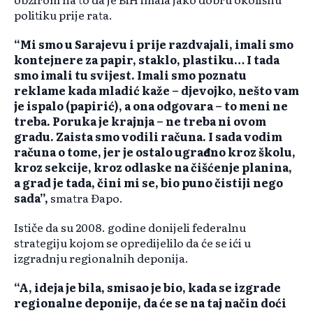
politiku prije rata.
“Mi smo u Sarajevu i prije razdvajali, imali smo
kontejnere za papir, staklo, plastiku… I tada
smo imali tu svijest. Imali smo poznatu
reklame kada mladić kaže – djevojko, nešto vam
je ispalo (papirić), a ona odgovara – to meni ne
treba. Poruka je krajnja – ne treba ni ovom
gradu. Zaista smo vodili računa. I sada vodim
računa o tome, jer je ostalo ugrađeno kroz školu,
kroz sekcije, kroz odlaske na čišćenje planina,
a grad je tada, čini mi se, bio puno čistiji nego
sada”,
smatra Đapo.
Ističe da su 2008. godine donijeli federalnu
strategiju kojom se opredijelilo da će se ići u
izgradnju regionalnih deponija.
“A, ideja je bila, smisao je bio, kada se izgrade
regionalne deponije, da će se na taj način doći