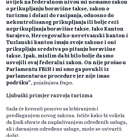
uvijek na federalnom nivou mi nemamo zakon
o prikupljanju boravišne takse, zakon o
turizmu i dolazi do rasipanja, odnosno do
nekontrolisanog prikupljanja ili bolje reći
neprikupljanja boravišne takse. Iako Kanton
Sarajevo, Hercegovačko-neretvanski kanton i
Tuzlanski kanton imaju svoje zakone i oni
prikupljaju sredstva po pitanju boravišne
takse. Ipak, mislim da bi bilo bolje da smo
usvojili ovaj federalni zakon. On nije prošao u
Parlamentu FBiH i mi smo ga povukli iz
parlamentarne procedure jer nije imao
podršku”
, pojašnjava Đapo.
Ljubuški primjer razvoja turizma
Sada će krenuti ponovo sa lobiranjem i
predlaganjem novog zakona. Ističe kako bi voljela
da ljudi shvate da naplaćivanjem određenih usluga,
ali i davanjem određene usluge, može se ostvariti
dobit.