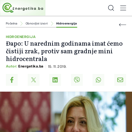
Početna
Obnovljivi izvori
Hidroenergija
HIDROENERGIJA
Đapo: U narednim godinama imat ćemo
čistiji zrak, protiv sam gradnje mini
hidrocentrala
Autor:
Energetika.ba
15. 11. 2019.