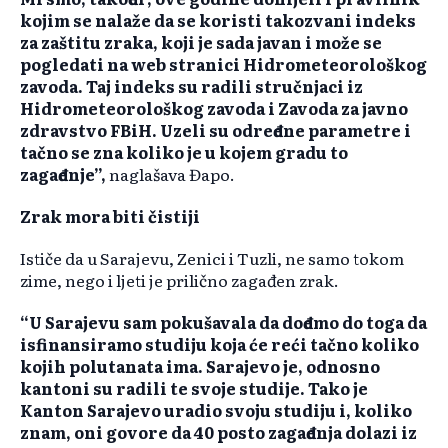
kojim se nalaže da se koristi takozvani indeks
za zaštitu zraka, koji je sada javan i može se
pogledati na web stranici Hidrometeorološkog
zavoda. Taj indeks su radili stručnjaci iz
Hidrometeorološkog zavoda i Zavoda za javno
zdravstvo FBiH. Uzeli su određene parametre i
tačno se zna koliko je u kojem gradu to
zagađenje”,
naglašava Đapo.
Zrak mora biti čistiji
Ističe da u Sarajevu, Zenici i Tuzli, ne samo tokom
zime, nego i ljeti je prilično zagađen zrak.
“U Sarajevu sam pokušavala da dođemo do toga da
isfinansiramo studiju koja će reći tačno koliko
kojih polutanata ima. Sarajevo je, odnosno
kantoni su radili te svoje studije. Tako je
Kanton Sarajevo uradio svoju studiju i, koliko
znam, oni govore da 40 posto zagađenja dolazi iz