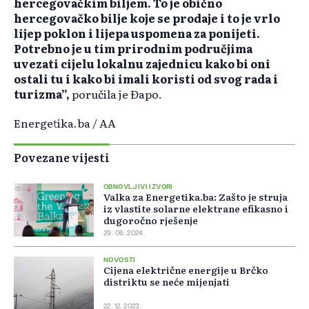
hercegovačkim biljem. To je obično
hercegovačko bilje koje se prodaje i to je vrlo
lijep poklon i lijepa uspomena za ponijeti.
Potrebno je u tim prirodnim područjima
uvezati cijelu lokalnu zajednicu kako bi oni
ostali tu i kako bi imali koristi od svog rada i
turizma”,
poručila je Đapo.
Energetika.ba / AA
Povezane vijesti
OBNOVLJIVI IZVORI
Valka za Energetika.ba: Zašto je struja
iz vlastite solarne elektrane efikasno i
dugoročno rješenje
29. 06. 2024.
NOVOSTI
Cijena električne energije u Brčko
distriktu se neće mijenjati
22. 12. 2023.