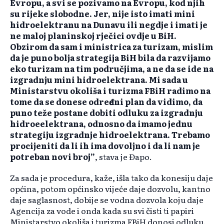
Evropu, a svi se pozivamo na Evropu, kod njih
su rijeke slobodne. Jer, nije isto imati mini
hidroelektranu na Dunavu ili negdje i imati je
ne maloj planinskoj rječici ovdje u BiH.
Obzirom da sam i ministrica za turizam, mislim
da je puno bolja strategija BiH bila da razvijamo
eko turizam na tim područjima, a ne da se ide na
izgradnju mini hidroelektrana. Mi sada u
Ministarstvu okoliša i turizma FBiH radimo na
tome da se donese određeni plan da vidimo, da
puno teže postane dobiti odluku za izgradnju
hidroeelektrana, odnosno da imamo jednu
strategiju izgradnje hidroelektrana. Trebamo
procijeniti da li ih ima dovoljno i da li nam je
potreban novi broj”
, stava je Đapo.
Za sada je procedura, kaže, išla tako da konesiju daje
općina, potom općinsko vijeće daje dozvolu, kantno
daje saglasnost, dobije se vodna dozvola koju daje
Agencija za vode i onda kada su svi čisti ti papiri
Ministarstvo okoliša i turizma FBiH donosi odluku.