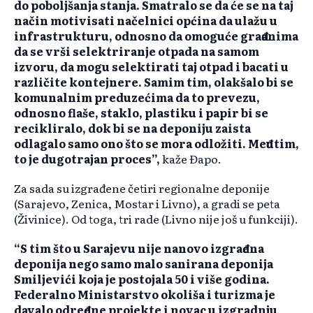
do poboljšanja stanja. Smatralo se da će se na taj
način motivisati načelnici općina da ulažu u
infrastrukturu, odnosno da omoguće građanima
da se vrši selektriranje otpada na samom
izvoru, da mogu selektirati taj otpad i bacati u
različite kontejnere. Samim tim, olakšalo bi se
komunalnim preduzećima da to prevezu,
odnosno flaše, staklo, plastiku i papir bi se
recikliralo, dok bi se na deponiju zaista
odlagalo samo ono što se mora odložiti. Međutim,
to je dugotrajan proces”,
kaže Đapo.
Za sada su izgrađene četiri regionalne deponije
(Sarajevo, Zenica, Mostar i Livno), a gradi se peta
(Živinice). Od toga, tri rade (Livno nije još u funkciji).
“S tim što u Sarajevu nije nanovo izgrađena
deponija nego samo malo sanirana deponija
Smiljevići koja je postojala 50 i više godina.
Federalno Ministarstvo okoliša i turizma je
davalo određene projekte i novac u izgradnju