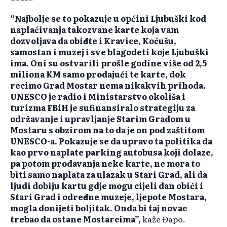
“Najbolje se to pokazuje u općini Ljubuški kod
naplaćivanja takozvane karte koja vam
dozvoljava da obiđete i Kravice, Koćušu,
samostan i muzej i sve blagodeti koje Ljubuški
ima. Oni su ostvarili prošle godine više od 2,5
miliona KM samo prodajući te karte, dok
recimo Grad Mostar nema nikakvih prihoda.
UNESCO je radio i Ministarstvo okoliša i
turizma FBiH je sufinansiralo strategiju za
održavanje i upravljanje Starim Gradom u
Mostaru s obzirom na to da je on pod zaštitom
UNESCO-a. Pokazuje se da upravo ta politika da
kao prvo naplate parking autobusa koji dolaze,
pa potom prodavanja neke karte, ne mora to
biti samo naplata za ulazak u Stari Grad, ali da
ljudi dobiju kartu gdje mogu cijeli dan obići i
Stari Grad i određene muzeje, ljepote Mostara,
mogla donijeti boljitak. Onda bi taj novac
trebao da ostane Mostarcima”,
kaže Đapo.