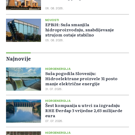
06. 08. 2026.
NOVOSTI
EPBiH: Suša smanjila
hidroproizvodnju, snabdijevanje
strujom ostaje stabilno
05. 08. 2026.
Najnovije
HIDROENERGIJA
Suša pogodila Sloveniju:
Hidroelektrane proizvele 31 posto
manje električne energije
31. 07. 2026.
HIDROENERGIJA
Šest kompanija u utrci za izgradnju
RHE Đerdap 3 vrijedne 2,63 milijarde
eura
07. 07. 2026.
HIDROENERGIJA