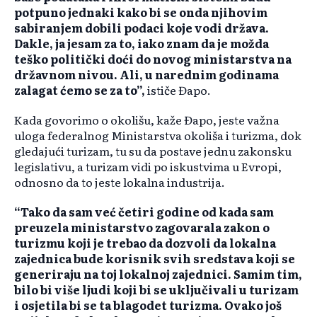
potpuno jednaki kako bi se onda njihovim
sabiranjem dobili podaci koje vodi država.
Dakle, ja jesam za to, iako znam da je možda
teško politički doći do novog ministarstva na
državnom nivou. Ali, u narednim godinama
zalagat ćemo se za to”,
ističe Đapo.
Kada govorimo o okolišu, kaže Đapo, jeste važna
uloga federalnog Ministarstva okoliša i turizma, dok
gledajući turizam, tu su da postave jednu zakonsku
legislativu, a turizam vidi po iskustvima u Evropi,
odnosno da to jeste lokalna industrija.
“Tako da sam već četiri godine od kada sam
preuzela ministarstvo zagovarala zakon o
turizmu koji je trebao da dozvoli da lokalna
zajednica bude korisnik svih sredstava koji se
generiraju na toj lokalnoj zajednici. Samim tim,
bilo bi više ljudi koji bi se uključivali u turizam
i osjetila bi se ta blagodet turizma. Ovako još