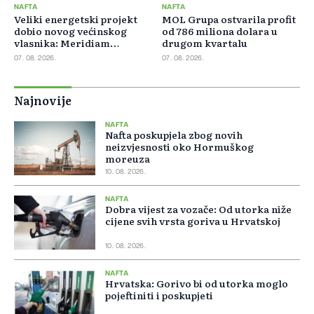
NAFTA
NAFTA
Veliki energetski projekt
MOL Grupa ostvarila profit
dobio novog većinskog
od 786 miliona dolara u
vlasnika: Meridiam
drugom kvartalu
preuzeo 66 posto GSI-ja
07. 08. 2026.
07. 08. 2026.
Najnovije
NAFTA
Nafta poskupjela zbog novih
neizvjesnosti oko Hormuškog
moreuza
10. 08. 2026.
NAFTA
Dobra vijest za vozače: Od utorka niže
cijene svih vrsta goriva u Hrvatskoj
10. 08. 2026.
NAFTA
Hrvatska: Gorivo bi od utorka moglo
pojeftiniti i poskupjeti