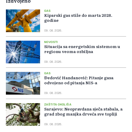
Izdvojeno
GAS
Kiparski gas stiže do marta 2028.
godine
09. 08. 2026.
NOVOSTI
Situacija sa energetskim sistemom u
regionu veoma ozbiljna
09. 08. 2026.
GAS
Đedović Handanović: Pitanje gasa
odvojeno od pitanja NIS-a
09. 08. 2026.
ZAŠTITA OKOLIŠA
Sarajevo: Neopravdana sječa stabala, a
grad zbog manjka drveća sve topliji
09. 08. 2026.