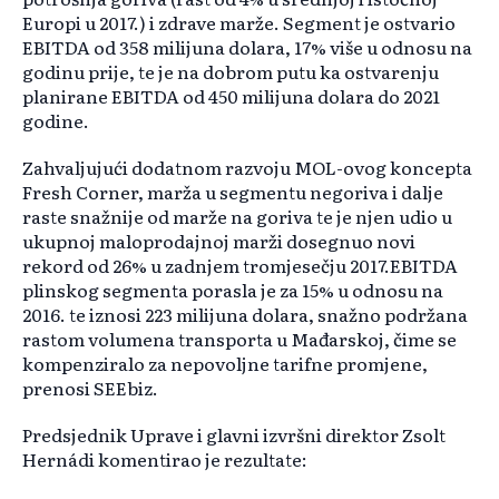
Europi u 2017.) i zdrave marže. Segment je ostvario
EBITDA od 358 milijuna dolara, 17% više u odnosu na
godinu prije, te je na dobrom putu ka ostvarenju
planirane EBITDA od 450 milijuna dolara do 2021
godine.
Zahvaljujući dodatnom razvoju MOL-ovog koncepta
Fresh Corner, marža u segmentu negoriva i dalje
raste snažnije od marže na goriva te je njen udio u
ukupnoj maloprodajnoj marži dosegnuo novi
rekord od 26% u zadnjem tromjesečju 2017.EBITDA
plinskog segmenta porasla je za 15% u odnosu na
2016. te iznosi 223 milijuna dolara, snažno podržana
rastom volumena transporta u Mađarskoj, čime se
kompenziralo za nepovoljne tarifne promjene,
prenosi SEEbiz.
Predsjednik Uprave i glavni izvršni direktor Zsolt
Hernádi komentirao je rezultate: