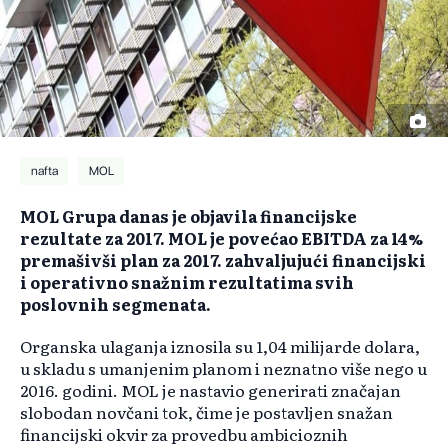
nafta
MOL
MOL Grupa danas je objavila financijske
rezultate za 2017. MOL je povećao EBITDA za 14%
premašivši plan za 2017. zahvaljujući financijski
i operativno snažnim rezultatima svih
poslovnih segmenata.
Organska ulaganja iznosila su 1,04 milijarde dolara,
u skladu s umanjenim planom i neznatno više nego u
2016. godini. MOL je nastavio generirati značajan
slobodan novčani tok, čime je postavljen snažan
financijski okvir za provedbu ambicioznih