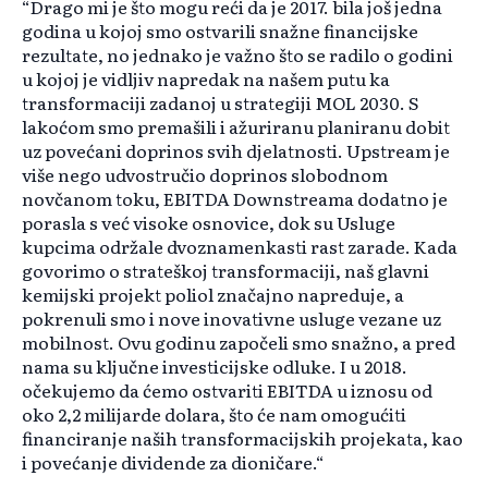
“Drago mi je što mogu reći da je 2017. bila još jedna
godina u kojoj smo ostvarili snažne financijske
rezultate, no jednako je važno što se radilo o godini
u kojoj je vidljiv napredak na našem putu ka
transformaciji zadanoj u strategiji MOL 2030. S
lakoćom smo premašili i ažuriranu planiranu dobit
uz povećani doprinos svih djelatnosti. Upstream je
više nego udvostručio doprinos slobodnom
novčanom toku, EBITDA Downstreama dodatno je
porasla s već visoke osnovice, dok su Usluge
kupcima održale dvoznamenkasti rast zarade. Kada
govorimo o strateškoj transformaciji, naš glavni
kemijski projekt poliol značajno napreduje, a
pokrenuli smo i nove inovativne usluge vezane uz
mobilnost. Ovu godinu započeli smo snažno, a pred
nama su ključne investicijske odluke. I u 2018.
očekujemo da ćemo ostvariti EBITDA u iznosu od
oko 2,2 milijarde dolara, što će nam omogućiti
financiranje naših transformacijskih projekata, kao
i povećanje dividende za dioničare.“