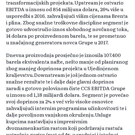
transformacijskih projekata.Upstream je ostvario
EBITDA u iznosu od 854 milijuna dolara, 26% više u
usporedbi s 2016. zahvaljujući višim cijenama Brenta
i plina. Zbog snažne troškovne discipline segment je
gotovo udvostručio iznos slobodnog novčanog toka,
14 dolara po proizvedenom barelu, te se prometnuo
u značajnog generatora novca Grupe u 2017.
Dnevna proizvodnja prosječno je iznosila 107.400
barela ekvivalenta nafte, nešto manje od planiranog
zbog manjeg doprinosa projekta u Ujedinjenom
kraljevstvu.Downstream je još jednom ostvario
snažne rezultate te i dalje daje glavni doprinos
zaradi s gotovo polovinom čiste CCS EBITDA Grupe
u iznosu od 1,18 milijardi dolara. Segment je povećao
svoj doprinos za 2% s već vrlo visoke osnovice
zahvaljujući internim programima učinkovitosti te i
dalje povoljnom vanjskom okruženju.Usluge
kupcima nastavljaju s impresivnim
dvoznamenkastim rastom koji podržavaju rastuća
potrošnja goriva (rast od 4% u srednjoj i istočnoj