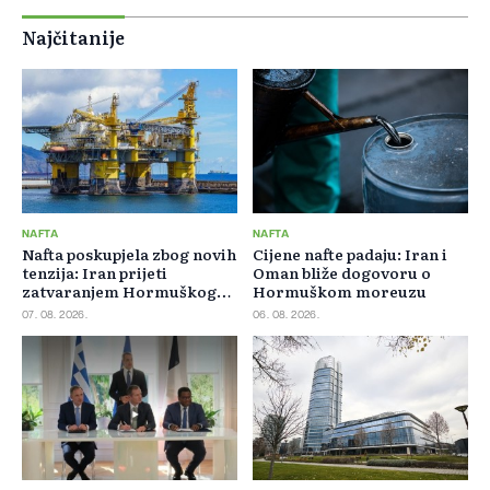
Najčitanije
NAFTA
NAFTA
Nafta poskupjela zbog novih
Cijene nafte padaju: Iran i
tenzija: Iran prijeti
Oman bliže dogovoru o
zatvaranjem Hormuškog
Hormuškom moreuzu
moreuza
07. 08. 2026.
06. 08. 2026.