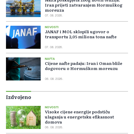
Iran prijeti zatvaranjem Hormuškog
moreuza
07. 08. 2026.
NOVOSTI
JANAF i MOL sklopili ugovor o
transportu 2,05 miliona tona nafte
07. 08. 2026.
NAFTA
Cijene nafte padaju: Iran i Oman bliže
dogovoru o Hormuškom moreuzu
06. 08. 2026.
Izdvojeno
NOVOSTI
Visoke cijene energije podstiču
ulaganja u energetsku efikasnost
domova
06. 08. 2026.