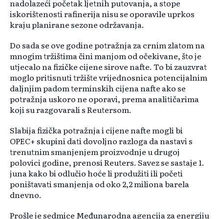
nadolazeći početak ljetnih putovanja, a stope
iskorištenosti rafinerija nisu se oporavile uprkos
kraju planirane sezone održavanja.
Do sada se ove godine potražnja za crnim zlatom na
mnogim tržištima čini manjom od očekivane, što je
utjecalo na fizičke cijene sirove nafte. To bi zauzvrat
moglo pritisnuti tržište vrijednosnica potencijalnim
daljnjim padom terminskih cijena nafte ako se
potražnja uskoro ne oporavi, prema analitičarima
koji su razgovarali s Reutersom.
Slabija fizička potražnja i cijene nafte mogli bi
OPEC+ skupini dati dovoljno razloga da nastavi s
trenutnim smanjenjem proizvodnje u drugoj
polovici godine, prenosi Reuters. Savez se sastaje 1.
juna kako bi odlučio hoće li produžiti ili početi
poništavati smanjenja od oko 2,2 miliona barela
dnevno.
Prošle je sedmice Međunarodna agencija za energiju