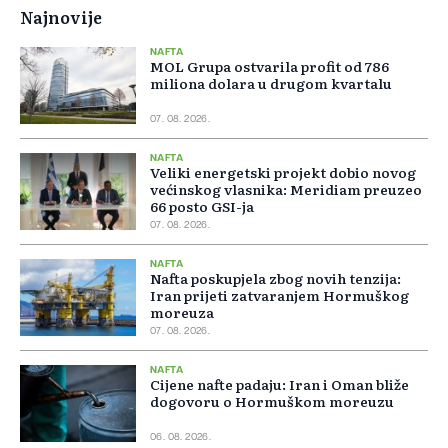
Najnovije
NAFTA
MOL Grupa ostvarila profit od 786
miliona dolara u drugom kvartalu
07. 08. 2026.
NAFTA
Veliki energetski projekt dobio novog
većinskog vlasnika: Meridiam preuzeo
66 posto GSI-ja
07. 08. 2026.
NAFTA
Nafta poskupjela zbog novih tenzija:
Iran prijeti zatvaranjem Hormuškog
moreuza
07. 08. 2026.
NAFTA
Cijene nafte padaju: Iran i Oman bliže
dogovoru o Hormuškom moreuzu
06. 08. 2026.