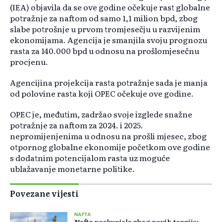
(IEA) objavila da se ove godine očekuje rast globalne
potražnje za naftom od samo 1,1 milion bpd, zbog
slabe potrošnje u prvom tromjesečju u razvijenim
ekonomijama. Agencija je smanjila svoju prognozu
rasta za 140.000 bpd u odnosu na prošlomjesečnu
procjenu.
Agencijina projekcija rasta potražnje sada je manja
od polovine rasta koji OPEC očekuje ove godine.
OPEC je, međutim, zadržao svoje izglede snažne
potražnje za naftom za 2024. i 2025.
nepromijenjenima u odnosu na prošli mjesec, zbog
otpornog globalne ekonomije početkom ove godine
s dodatnim potencijalom rasta uz moguće
ublažavanje monetarne politike.
Povezane vijesti
NAFTA
Nafta poskupjela zbog novih tenzija: