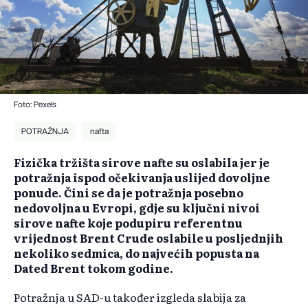
Foto: Pexels
POTRAŽNJA
nafta
Fizička tržišta sirove nafte su oslabila jer je
potražnja ispod očekivanja uslijed dovoljne
ponude. Čini se da je potražnja posebno
nedovoljna u Evropi, gdje su ključni nivoi
sirove nafte koje podupiru referentnu
vrijednost Brent Crude oslabile u posljednjih
nekoliko sedmica, do najvećih popusta na
Dated Brent tokom godine.
Potražnja u SAD-u također izgleda slabija za