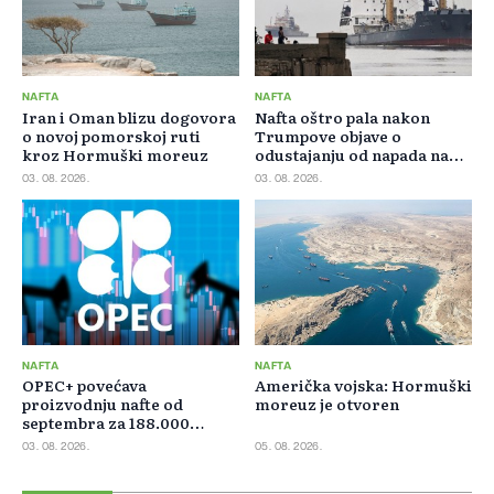
NAFTA
NAFTA
Iran i Oman blizu dogovora
Nafta oštro pala nakon
o novoj pomorskoj ruti
Trumpove objave o
kroz Hormuški moreuz
odustajanju od napada na
Iran
03. 08. 2026.
03. 08. 2026.
NAFTA
NAFTA
OPEC+ povećava
Američka vojska: Hormuški
proizvodnju nafte od
moreuz je otvoren
septembra za 188.000
barela dnevno
03. 08. 2026.
05. 08. 2026.