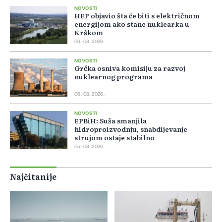
NOVOSTI
HEP objavio šta će biti s električnom
energijom ako stane nuklearka u
Krškom
06. 08. 2026.
NOVOSTI
Grčka osniva komisiju za razvoj
nuklearnog programa
06. 08. 2026.
NOVOSTI
EPBiH: Suša smanjila
hidroproizvodnju, snabdijevanje
strujom ostaje stabilno
05. 08. 2026.
Najčitanije