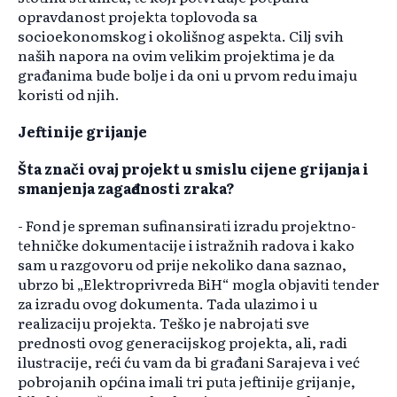
opravdanost projekta toplovoda sa
socioekonomskog i okolišnog aspekta. Cilj svih
naših napora na ovim velikim projektima je da
građanima bude bolje i da oni u prvom redu imaju
koristi od njih.
Jeftinije grijanje
Šta znači ovaj projekt u smislu cijene grijanja i
smanjenja zagađenosti zraka?
- Fond je spreman sufinansirati izradu projektno-
tehničke dokumentacije i istražnih radova i kako
sam u razgovoru od prije nekoliko dana saznao,
ubrzo bi „Elektroprivreda BiH“ mogla objaviti tender
za izradu ovog dokumenta. Tada ulazimo i u
realizaciju projekta. Teško je nabrojati sve
prednosti ovog generacijskog projekta, ali, radi
ilustracije, reći ću vam da bi građani Sarajeva i već
pobrojanih općina imali tri puta jeftinije grijanje,