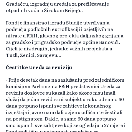
Gradačcu, izgradnju uređaja za prečišćavanje
otpadnih voda u Širokom Brijegu.
Fond je finansirao i izradu Studije utvrđivanja
područja podložnih eutrofikaciji i osjetljivih na
nitrate u FBiH, glavnog projekta daljinskog grijanja
za gradsko i prigradsko područje općine Banovići.
Cijeli je niz drugih, jednako važnih projekata u
Tuzli, Zenici, Sarajevu...
Čestitke Ureda za reviziju
- Prije desetak dana na saslušanju pred zajedničkom
komisijom Parlamenta FBiH predstavnici Ureda za
reviziju doslovce su kazali kako skoro nisu imali
slučaj da jedan revidirani subjekt u roku od samo 60
dana potpuno ispuni sve zahtjeve iz konačnog
izvještaja i javno nam dali ocjenu odličan te čestitali
na postignutom. Dakle, u samo 60 dana potpuno
smo ispunili sve zahtjeve koji se ogledaju u 27 mjera i
Fond radi i živi u potpunosti usaglašen sa