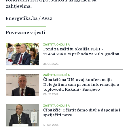
zahtjevima.
Energetika.ba / Avaz
Povezane vijesti
ZAŠTITA OKOLIŠA
Fond za zaštitu okoliša FBiH -
33.454.234 KM prihoda za 2019. godinu
31. 01. 2020.
ZAŠTITA OKOLIŠA
Čibukčić na UN-ovoj konferenciji:
Delegatima sam prenio informaciju o
toplovodu Kakanj - Sarajevo
08. 12. 2019.
ZAŠTITA OKOLIŠA
Čibukčić: Očistit ćemo divlje deponije i
spriječiti nove
17. 09. 2018.