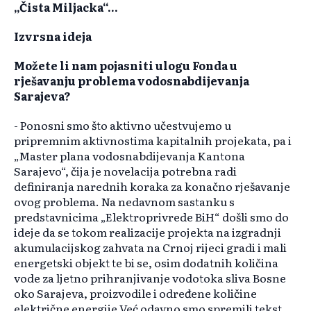
„Čista Miljacka“...
Izvrsna ideja
Možete li nam pojasniti ulogu Fonda u
rješavanju problema vodosnabdijevanja
Sarajeva?
- Ponosni smo što aktivno učestvujemo u
pripremnim aktivnostima kapitalnih projekata, pa i
„Master plana vodosnabdijevanja Kantona
Sarajevo“, čija je novelacija potrebna radi
definiranja narednih koraka za konačno rješavanje
ovog problema. Na nedavnom sastanku s
predstavnicima „Elektroprivrede BiH“ došli smo do
ideje da se tokom realizacije projekta na izgradnji
akumulacijskog zahvata na Crnoj rijeci gradi i mali
energetski objekt te bi se, osim dodatnih količina
vode za ljetno prihranjivanje vodotoka sliva Bosne
oko Sarajeva, proizvodile i određene količine
električne energije.Već odavno smo spremili tekst