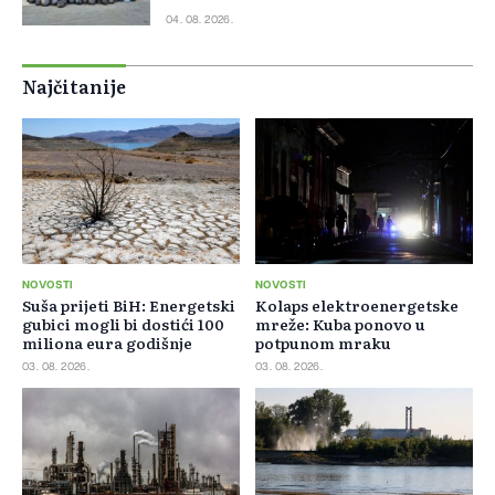
04. 08. 2026.
Najčitanije
NOVOSTI
NOVOSTI
Suša prijeti BiH: Energetski
Kolaps elektroenergetske
gubici mogli bi dostići 100
mreže: Kuba ponovo u
miliona eura godišnje
potpunom mraku
03. 08. 2026.
03. 08. 2026.