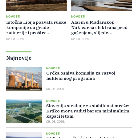
NOVOSTI
NOVOSTI
Istočna Libija pozvala ruske
Alarm u Mađarskoj:
kompanije da grade
Nuklearna elektrana pred
rafinerije i prošire
gašenjem, slijede
energetsku saradnju
restrikcije struje i vode
02. 08. 2026.
02. 08. 2026.
Najnovije
NOVOSTI
Grčka osniva komisiju za razvoj
nuklearnog programa
06. 08. 2026.
NOVOSTI
Slovenija strahuje za stabilnost mreže:
Krško mora raditi barem minimalnim
kapacitetom
06. 08. 2026.
NOVOSTI