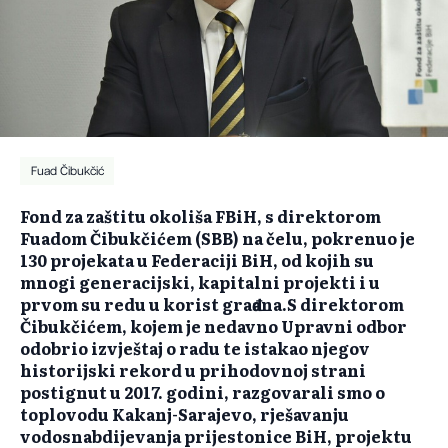
Fuad Čibukčić
Fond za zaštitu okoliša FBiH, s direktorom
Fuadom Čibukčićem (SBB) na čelu, pokrenuo je
130 projekata u Federaciji BiH, od kojih su
mnogi generacijski, kapitalni projekti i u
prvom su redu u korist građana.S direktorom
Čibukčićem, kojem je nedavno Upravni odbor
odobrio izvještaj o radu te istakao njegov
historijski rekord u prihodovnoj strani
postignut u 2017. godini, razgovarali smo o
toplovodu Kakanj-Sarajevo, rješavanju
vodosnabdijevanja prijestonice BiH, projektu