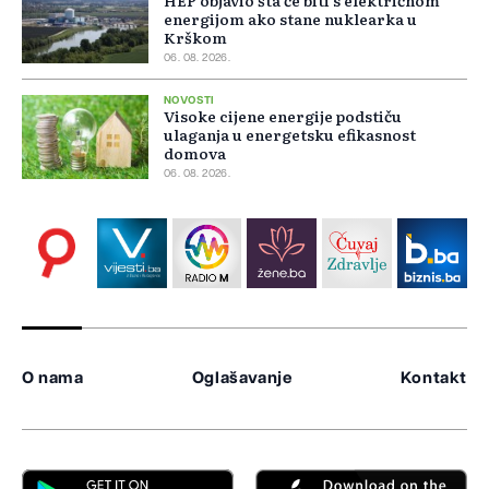
HEP objavio šta će biti s električnom
energijom ako stane nuklearka u
Krškom
06. 08. 2026.
NOVOSTI
Visoke cijene energije podstiču
ulaganja u energetsku efikasnost
domova
06. 08. 2026.
O nama
Oglašavanje
Kontakt