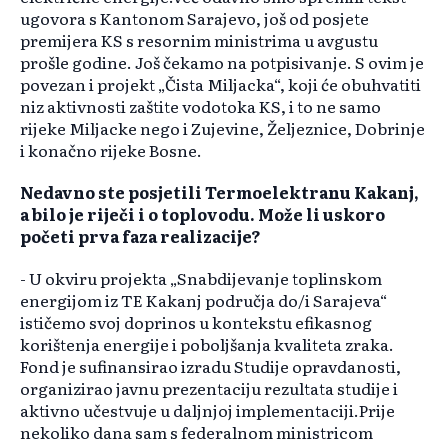
ugovora s Kantonom Sarajevo, još od posjete
premijera KS s resornim ministrima u avgustu
prošle godine. Još čekamo na potpisivanje. S ovim je
povezan i projekt „Čista Miljacka“, koji će obuhvatiti
niz aktivnosti zaštite vodotoka KS, i to ne samo
rijeke Miljacke nego i Zujevine, Željeznice, Dobrinje
i konačno rijeke Bosne.
Nedavno ste posjetili Termoelektranu Kakanj,
a bilo je riječi i o toplovodu. Može li uskoro
početi prva faza realizacije?
- U okviru projekta „Snabdijevanje toplinskom
energijom iz TE Kakanj područja do/i Sarajeva“
ističemo svoj doprinos u kontekstu efikasnog
korištenja energije i poboljšanja kvaliteta zraka.
Fond je sufinansirao izradu Studije opravdanosti,
organizirao javnu prezentaciju rezultata studije i
aktivno učestvuje u daljnjoj implementaciji.Prije
nekoliko dana sam s federalnom ministricom