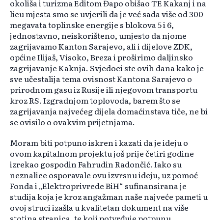
okoliša i turizma Editom Đapo obišao TE Kakanj i na
licu mjesta smo se uvjerili da je već sada više od 300
megavata toplinske energije s blokova 5 i 6,
jednostavno, neiskorišteno, umjesto da njome
zagrijavamo Kanton Sarajevo, ali i dijelove ZDK,
općine Ilijaš, Visoko, Breza i proširimo daljinsko
zagrijavanje Kaknja. Svjedoci ste ovih dana kako je
sve učestalija tema ovisnost Kantona Sarajevo o
prirodnom gasu iz Rusije ili njegovom transportu
kroz RS. Izgradnjom toplovoda, barem što se
zagrijavanja najvećeg dijela domaćinstava tiče, ne bi
se ovisilo o ovakvim prijetnjama.
Moram biti potpuno iskren i kazati da je ideju o
ovom kapitalnom projektu još prije četiri godine
izrekao gospodin Fahrudin Radončić. Iako su
neznalice osporavale ovu izvrsnu ideju, uz pomoć
Fonda i „Elektroprivrede BiH“ sufinansirana je
studija koja je kroz angažman naše najveće pameti u
ovoj struci izašla u kvalitetan dokument na više
stotina stranica, te koji potvrđuje potpunu