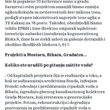
bile bi pogašene 33 kotlovnice samo u gradu
Sarajevu i ovim projektom smanjili bismo emisiju
ugljendioksida za nevjerovatnih šest miliona tona,
podigli stepen iskoristivosti sagorjele tone uglja u
TE Kakanj na 78 posto. Također, obezbijedili bismo
tržište EPBiH i time direktno osigurali isplativost
investicije nabavke i instaliranja kogenerativnog
Bloka 8, čime bi se stekli uslovi za gašenje dotrajalih i
okolišno škodljivih blokova 5, 6 i 7.
Projekti u Mostaru, Bihaću, Gradačcu...
Koliko ste uradili po pitanju zaštite voda?
- Od kapitalnih projekata čija je realizacija u toku, a
koji se sufinansiraju sredstvima Fonda, izdvajam
Projekt odvodnje i prečišćavanja otpadnih voda u
Bihaću, izgradnju glavnog kanalizacionog kolektora
Grada Mostara, koji svrstavam u generacijske
projekte. Potom, rekonstrukciju i dogradnju
postrojenja za prečišćavanje otpadnih voda u