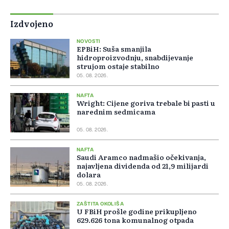
Izdvojeno
NOVOSTI
EPBiH: Suša smanjila
hidroproizvodnju, snabdijevanje
strujom ostaje stabilno
05. 08. 2026.
NAFTA
Wright: Cijene goriva trebale bi pasti u
narednim sedmicama
05. 08. 2026.
NAFTA
Saudi Aramco nadmašio očekivanja,
najavljena dividenda od 21,9 milijardi
dolara
05. 08. 2026.
ZAŠTITA OKOLIŠA
U FBiH prošle godine prikupljeno
629.626 tona komunalnog otpada