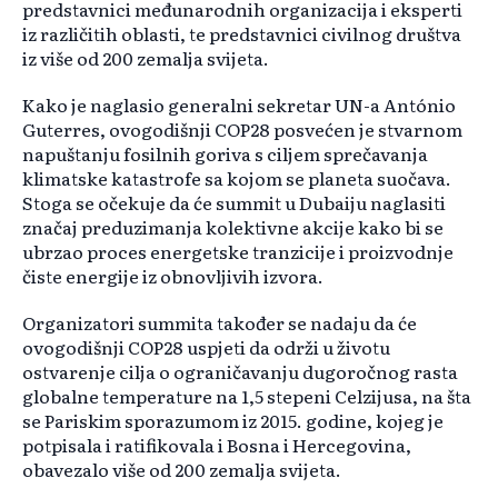
predstavnici međunarodnih organizacija i eksperti
iz različitih oblasti, te predstavnici civilnog društva
iz više od 200 zemalja svijeta.
Kako je naglasio generalni sekretar UN-a António
Guterres, ovogodišnji COP28 posvećen je stvarnom
napuštanju fosilnih goriva s ciljem sprečavanja
klimatske katastrofe sa kojom se planeta suočava.
Stoga se očekuje da će summit u Dubaiju naglasiti
značaj preduzimanja kolektivne akcije kako bi se
ubrzao proces energetske tranzicije i proizvodnje
čiste energije iz obnovljivih izvora.
Organizatori summita također se nadaju da će
ovogodišnji COP28 uspjeti da održi u životu
ostvarenje cilja o ograničavanju dugoročnog rasta
globalne temperature na 1,5 stepeni Celzijusa, na šta
se Pariskim sporazumom iz 2015. godine, kojeg je
potpisala i ratifikovala i Bosna i Hercegovina,
obavezalo više od 200 zemalja svijeta.