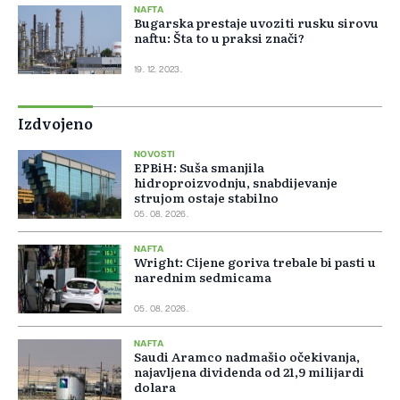
NAFTA
Bugarska prestaje uvoziti rusku sirovu
naftu: Šta to u praksi znači?
19. 12. 2023.
Izdvojeno
NOVOSTI
EPBiH: Suša smanjila
hidroproizvodnju, snabdijevanje
strujom ostaje stabilno
05. 08. 2026.
NAFTA
Wright: Cijene goriva trebale bi pasti u
narednim sedmicama
05. 08. 2026.
NAFTA
Saudi Aramco nadmašio očekivanja,
najavljena dividenda od 21,9 milijardi
dolara