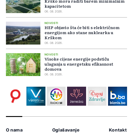
Krško mora raditi barem minimalnim
kapacitetom
06. 08. 2026.
NOVOSTI
HEP objavio šta će biti s električnom
energijom ako stane nuklearka u
Krškom
06. 08. 2026.
NOVOSTI
Visoke cijene energije podstiču
ulaganja u energetsku efikasnost
domova
06. 08. 2026.
O nama
Oglašavanje
Kontakt