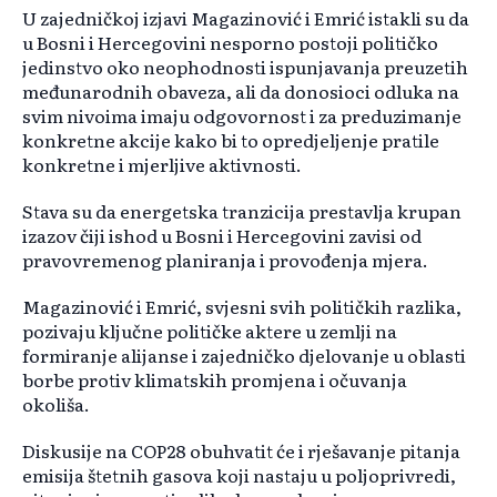
U zajedničkoj izjavi Magazinović i Emrić istakli su da
u Bosni i Hercegovini nesporno postoji političko
jedinstvo oko neophodnosti ispunjavanja preuzetih
međunarodnih obaveza, ali da donosioci odluka na
svim nivoima imaju odgovornost i za preduzimanje
konkretne akcije kako bi to opredjeljenje pratile
konkretne i mjerljive aktivnosti.
Stava su da energetska tranzicija prestavlja krupan
izazov čiji ishod u Bosni i Hercegovini zavisi od
pravovremenog planiranja i provođenja mjera.
Magazinović i Emrić, svjesni svih političkih razlika,
pozivaju ključne političke aktere u zemlji na
formiranje alijanse i zajedničko djelovanje u oblasti
borbe protiv klimatskih promjena i očuvanja
okoliša.
Diskusije na COP28 obuhvatit će i rješavanje pitanja
emisija štetnih gasova koji nastaju u poljoprivredi,