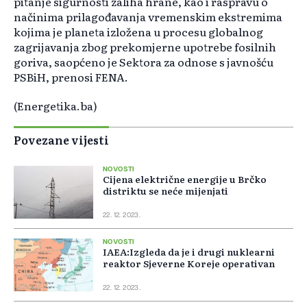
pitanje sigurnosti zaliha hrane, kao i raspravu o
načinima prilagođavanja vremenskim ekstremima
kojima je planeta izložena u procesu globalnog
zagrijavanja zbog prekomjerne upotrebe fosilnih
goriva, saopćeno je Sektora za odnose s javnošću
PSBiH, prenosi FENA.
(Energetika.ba)
Povezane vijesti
NOVOSTI
Cijena električne energije u Brčko
distriktu se neće mijenjati
22. 12. 2023.
NOVOSTI
IAEA:Izgleda da je i drugi nuklearni
reaktor Sjeverne Koreje operativan
22. 12. 2023.