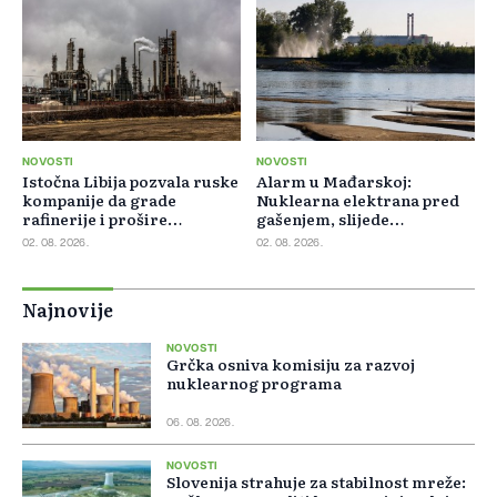
NOVOSTI
NOVOSTI
Istočna Libija pozvala ruske
Alarm u Mađarskoj:
kompanije da grade
Nuklearna elektrana pred
rafinerije i prošire
gašenjem, slijede
energetsku saradnju
restrikcije struje i vode
02. 08. 2026.
02. 08. 2026.
Najnovije
NOVOSTI
Grčka osniva komisiju za razvoj
nuklearnog programa
06. 08. 2026.
NOVOSTI
Slovenija strahuje za stabilnost mreže: