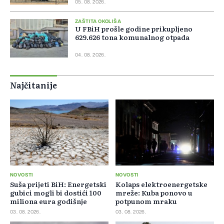
05. 08. 2026.
ZAŠTITA OKOLIŠA
U FBiH prošle godine prikupljeno
629.626 tona komunalnog otpada
04. 08. 2026.
Najčitanije
NOVOSTI
NOVOSTI
Suša prijeti BiH: Energetski
Kolaps elektroenergetske
gubici mogli bi dostići 100
mreže: Kuba ponovo u
miliona eura godišnje
potpunom mraku
03. 08. 2026.
03. 08. 2026.