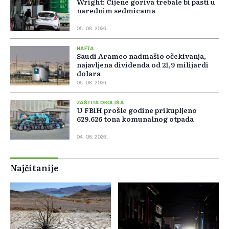
Wright: Cijene goriva trebale bi pasti u
narednim sedmicama
05. 08. 2026.
NAFTA
Saudi Aramco nadmašio očekivanja,
najavljena dividenda od 21,9 milijardi
dolara
05. 08. 2026.
ZAŠTITA OKOLIŠA
U FBiH prošle godine prikupljeno
629.626 tona komunalnog otpada
04. 08. 2026.
Najčitanije