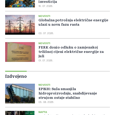
investicija
16. 07. 2026.
NOVOSTI
Globalna potrošnja električne energije
ulazi u novu fazu rasta
03. 07. 2026.
NOVOSTI
FERK donio odluku o zamjenskoj
tržišnoj cijeni električne energije za
juli
01. 07. 2026.
Izdvojeno
NOVOSTI
EPBiH: Suša smanjila
hidroproizvodnju, snabdijevanje
strujom ostaje stabilno
05. 08. 2026.
NAFTA