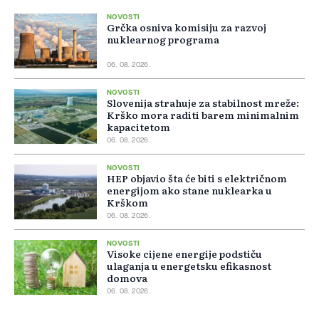
NOVOSTI
Grčka osniva komisiju za razvoj
nuklearnog programa
06. 08. 2026.
NOVOSTI
Slovenija strahuje za stabilnost mreže:
Krško mora raditi barem minimalnim
kapacitetom
06. 08. 2026.
NOVOSTI
HEP objavio šta će biti s električnom
energijom ako stane nuklearka u
Krškom
06. 08. 2026.
NOVOSTI
Visoke cijene energije podstiču
ulaganja u energetsku efikasnost
domova
06. 08. 2026.