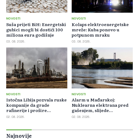
NOVOSTI
NOVOSTI
Suša prijeti BiH: Energetski
Kolaps elektroenergetske
gubici mogli bi dostići 100
mreže: Kuba ponovo u
miliona eura godišnje
potpunom mraku
03. 08. 2026.
03. 08. 2026.
NOVOSTI
NOVOSTI
Istočna Libija pozvala ruske
Alarm u Mađarskoj:
kompanije da grade
Nuklearna elektrana pred
rafinerije i prošire
gašenjem, slijede
energetsku saradnju
restrikcije struje i vode
02. 08. 2026.
02. 08. 2026.
Najnovije