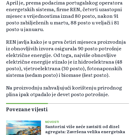
April je, prema podacima portugalskog operatora
energetskih sistema, firme REN, četvrti uzastopni
mjesec s vrijednostima iznad 80 posto, nakon 91
posto zabilježenih u martu, 88 posto u veljači i 81
posto u januaru.
REN javlja kako je u prva četiri mjeseca proizvodnja
iz obnovljivih izvora osigurala 90 posto potrošnje
električne energije. Od toga, najviše obnovljive
električne energije stizalo je iz hidroelektrana (48
posto), vjetroelektrana (30 posto), fotonaponskih
sistema (sedam posto) i biomase (šest posto).
Na proizvodnju zahvaljujući korištenju prirodnog
plina ipak otpadalo je devet posto potrošnje.
Povezane vijesti
NOVOSTI
Santorini više neće zavisiti od dizel
agregata: Završena velika energetska